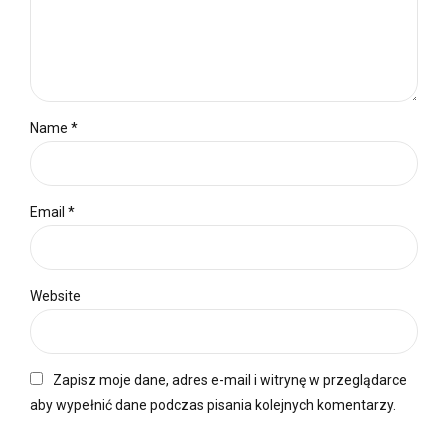
Name *
Email *
Website
Zapisz moje dane, adres e-mail i witrynę w przeglądarce
aby wypełnić dane podczas pisania kolejnych komentarzy.