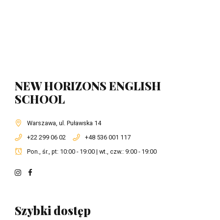
NEW HORIZONS ENGLISH
SCHOOL
Warszawa, ul. Puławska 14
+22 299 06 02
+48 536 001 117
Pon., śr., pt: 10:00 - 19:00 | wt., czw.: 9:00 - 19:00
Szybki dostęp