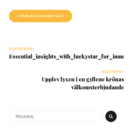
OPUBLIKUJ KOMENTARZ
POPRZEDNI
Essential_insights_with_luckystar_for_immer
NASTĘPNY
Upplev lyxen i en gyllene krönas
välkomsterbjudande