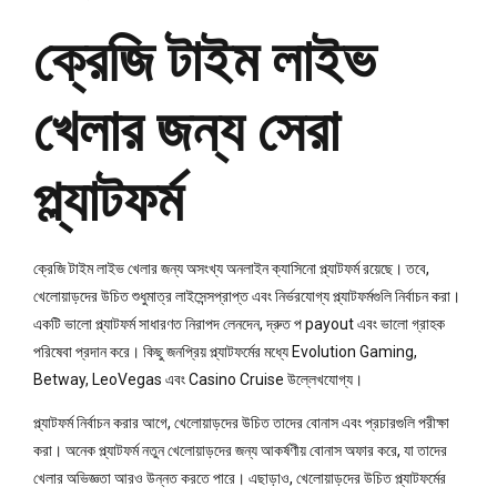
ক্রেজি টাইম লাইভ
খেলার জন্য সেরা
প্ল্যাটফর্ম
ক্রেজি টাইম লাইভ খেলার জন্য অসংখ্য অনলাইন ক্যাসিনো প্ল্যাটফর্ম রয়েছে। তবে,
খেলোয়াড়দের উচিত শুধুমাত্র লাইসেন্সপ্রাপ্ত এবং নির্ভরযোগ্য প্ল্যাটফর্মগুলি নির্বাচন করা।
একটি ভালো প্ল্যাটফর্ম সাধারণত নিরাপদ লেনদেন, দ্রুত প payout এবং ভালো গ্রাহক
পরিষেবা প্রদান করে। কিছু জনপ্রিয় প্ল্যাটফর্মের মধ্যে Evolution Gaming,
Betway, LeoVegas এবং Casino Cruise উল্লেখযোগ্য।
প্ল্যাটফর্ম নির্বাচন করার আগে, খেলোয়াড়দের উচিত তাদের বোনাস এবং প্রচারগুলি পরীক্ষা
করা। অনেক প্ল্যাটফর্ম নতুন খেলোয়াড়দের জন্য আকর্ষণীয় বোনাস অফার করে, যা তাদের
খেলার অভিজ্ঞতা আরও উন্নত করতে পারে। এছাড়াও, খেলোয়াড়দের উচিত প্ল্যাটফর্মের