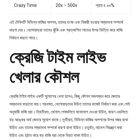
Crazy Time
20x – 500x
প্রায় ৪.৯৬%
এই টেবিলটি বিভিন্ন বাজির অপশন, তাদের গুণক এবং বিজয়ী হওয়ার সম্ভাবনা সম্পর্কে
ধারণা দেয়। খেলোয়াড়রা তাদের ঝুঁকি এবং প্রত্যাশিত লাভের উপর ভিত্তি করে বাজি
নির্বাচন করতে পারে।
ক্রেজি টাইম লাইভ
খেলার কৌশল
ক্রেজি টাইম লাইভ একটি সুযোগের খেলা হলেও, কিছু কৌশল অবলম্বন করে জেতার
সম্ভাবনা বাড়ানো যায়। প্রথমত, খেলোয়াড়দের উচিত তাদের বাজেট নির্ধারণ করা এবং সেই
অনুযায়ী বাজি ধরা। দ্বিতীয়ত, বোনাস গেমগুলিতে মনোযোগ দেওয়া উচিত, কারণ এগুলিতে
বড় অঙ্কের অর্থ জেতার সুযোগ থাকে। তৃতীয়ত, বিভিন্ন বাজির অপশনের উপর নজর রাখা
উচিত এবং তাদের সম্ভাবনা সম্পর্কে ধারণা রাখা উচিত। চতুর্থত, আবেগ নিয়ন্ত্রণ করা
উচিত এবং হঠাত করে বড় বাজি ধরা থেকে বিরত থাকা উচিত।