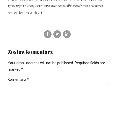
হওয়ার সম্ভাবনা রয়েছে, যেখানে খেলোয়াড়রা আরও বেশি সংখ্যক উপায়ে একে অপরের
সাথে যোগাযোগ করতে পারবে।
Zostaw komentarz
Your email address will not be published. Required fields are
marked *
Komentarz
*