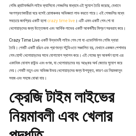
গেমিং প্ল্যাটফর্মগুলি লাইভ ক্যাসিনো গেমগুলির মাধ্যমে এই সুযোগ তৈরি করেছে, যেখানে
অংশগ্রহণকারীরা ঘরে বসেই রোমাঞ্চকর অভিজ্ঞতা লাভ করতে পারে। এই গেমগুলির মধ্যে
সবচেয়ে জনপ্রিয় একটি হলো
crazy time live
। এটি এমন একটি গেম শো যা
খেলোয়াড়দের জন্য উত্তেজনা এবং আর্থিক লাভের একটি আকর্ষণীয় মিশ্রণ সরবরাহ করে।
Crazy Time Live একটি উদ্ভাবনী লাইভ গেম শো যা এভোলিউশন গেমিং দ্বারা
তৈরি। গেমটি একটি রঙিন এবং প্রাণবন্ত স্টুডিওতে সঞ্চালিত হয়, যেখানে একজন পেশাদার
গেম হোস্ট খেলোয়াড়দের সাথে যোগাযোগ স্থাপন করে। এই গেমের মূল আকর্ষণ হলো এর
একাধিক বোনাস রাউন্ড এবং গুণক, যা খেলোয়াড়দের বড় অঙ্কের অর্থ জেতার সুযোগ করে
দেয়। গেমটি নতুন এবং অভিজ্ঞ উভয় খেলোয়াড়দের জন্য উপযুক্ত, কারণ এর নিয়মকানুন
সহজ এবং সহজে বোঝা যায়।
ক্রেজি টাইম লাইভের
নিয়মাবলী এবং খেলার
পদ্ধতি