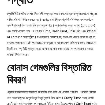
ক্রেজি টাইম লাইভ খেলার নিয়মাবলী অত্যন্ত সহজ। খেলোয়াড়দের প্রথমে তাদের পছন্দের
বাজির পরিমাণ নির্বাচন করতে হয়। এরপর, তারা স্ক্রিনে প্রদর্শিত বিভিন্ন অপশন থেকে
একটি বা একাধিক অপশন নির্বাচন করতে পারে। অপশনগুলির মধ্যে সংখ্যা (১, ২, ৫, ১০)
এবং চারটি বোনাস গেম – Crazy Time, Cash Hunt, Coin Flip, এবং Wheel
of Fortune অন্তর্ভুক্ত। যখন হুইলটি ঘোরানো হয়, তখন এটি একটি নির্দিষ্ট সংখ্যা বা
বোনাস গেমে থামে। যদি খেলোয়াড় যে সংখ্যায় বা বোনাস গেমে বাজি ধরে থাকে, তাহলে সে
বিজয়ী হয়। প্রতিটি সংখ্যার জন্য আলাদা আলাদা গুণক রয়েছে, যা খেলোয়াড়ের লাভের
পরিমাণ নির্ধারণ করে।
বোনাস গেমগুলির বিস্তারিত
বিবরণ
ক্রেজি টাইম লাইভের সবচেয়ে আকর্ষণীয় দিক হলো এর বোনাস গেমগুলি। প্রতিটি বোনাস
গেম খেলোয়াড়দের জন্য ভিন্ন ভিন্ন সুযোগ নিয়ে আসে। Crazy Time গেমে, হোস্ট
একটি হুইল ঘোরায় যেখানে খেলোয়াড়রা বিভিন্ন গুণক জিততে পারে। Cash Hunt গেমে,