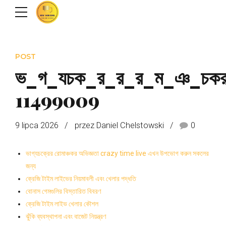
POST
ভ_গ_যচক_র_র_র_ম_ঞ_চক
11499009
9 lipca 2026
przez Daniel Chelstowski
0
ভাগ্যচক্রের রোমাঞ্চকর অভিজ্ঞতা crazy time live এখন উপভোগ করুন সকলের
জন্য
ক্রেজি টাইম লাইভের নিয়মাবলী এবং খেলার পদ্ধতি
বোনাস গেমগুলির বিস্তারিত বিবরণ
ক্রেজি টাইম লাইভ খেলার কৌশল
ঝুঁকি ব্যবস্থাপনা এবং বাজেট নিয়ন্ত্রণ