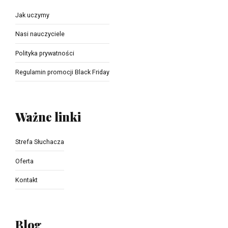
Jak uczymy
Nasi nauczyciele
Polityka prywatności
Regulamin promocji Black Friday
Ważne linki
Strefa Słuchacza
Oferta
Kontakt
Blog