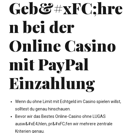
Geb&#xFC;hre
n bei der
Online Casino
mit PayPal
Einzahlung
Wenn du ohne Limit mit Echtgeld im Casino spielen willst,
solltest du genau hinschauen.
Bevor wir das Bestes Online-Casino ohne LUGAS
ausw&#xE4;hlen, pr&#xFC;fen wir mehrere zentrale
Kriterien genau.