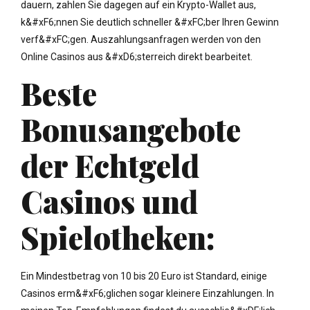
dauern, zahlen Sie dagegen auf ein Krypto-Wallet aus,
k&#xF6;nnen Sie deutlich schneller &#xFC;ber Ihren Gewinn
verf&#xFC;gen. Auszahlungsanfragen werden von den
Online Casinos aus &#xD6;sterreich direkt bearbeitet.
Beste
Bonusangebote
der Echtgeld
Casinos und
Spielotheken:
Ein Mindestbetrag von 10 bis 20 Euro ist Standard, einige
Casinos erm&#xF6;glichen sogar kleinere Einzahlungen. In