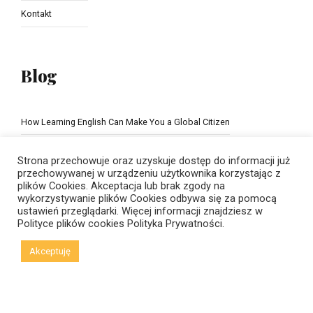
Kontakt
Blog
How Learning English Can Make You a Global Citizen
The Importance of school education
Strona przechowuje oraz uzyskuje dostęp do informacji już
przechowywanej w urządzeniu użytkownika korzystając z
plików Cookies. Akceptacja lub brak zgody na
wykorzystywanie plików Cookies odbywa się za pomocą
ustawień przeglądarki. Więcej informacji znajdziesz w
Polityce plików cookies
Polityka Prywatności.
Akceptuję
© Copyright 2021 New Horizons | Created by
Viral Code