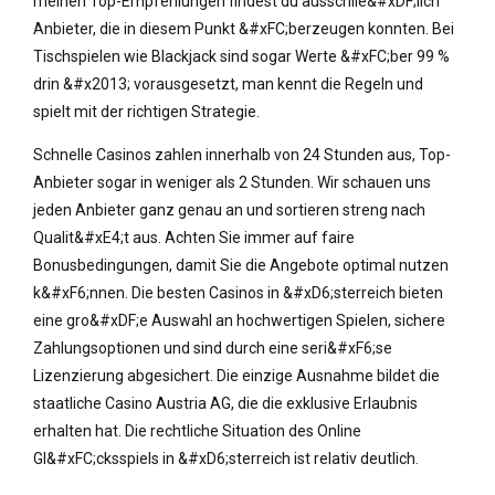
meinen Top-Empfehlungen findest du ausschlie&#xDF;lich
Anbieter, die in diesem Punkt &#xFC;berzeugen konnten. Bei
Tischspielen wie Blackjack sind sogar Werte &#xFC;ber 99 %
drin &#x2013; vorausgesetzt, man kennt die Regeln und
spielt mit der richtigen Strategie.
Schnelle Casinos zahlen innerhalb von 24 Stunden aus, Top-
Anbieter sogar in weniger als 2 Stunden. Wir schauen uns
jeden Anbieter ganz genau an und sortieren streng nach
Qualit&#xE4;t aus. Achten Sie immer auf faire
Bonusbedingungen, damit Sie die Angebote optimal nutzen
k&#xF6;nnen. Die besten Casinos in &#xD6;sterreich bieten
eine gro&#xDF;e Auswahl an hochwertigen Spielen, sichere
Zahlungsoptionen und sind durch eine seri&#xF6;se
Lizenzierung abgesichert. Die einzige Ausnahme bildet die
staatliche Casino Austria AG, die die exklusive Erlaubnis
erhalten hat. Die rechtliche Situation des Online
Gl&#xFC;cksspiels in &#xD6;sterreich ist relativ deutlich.