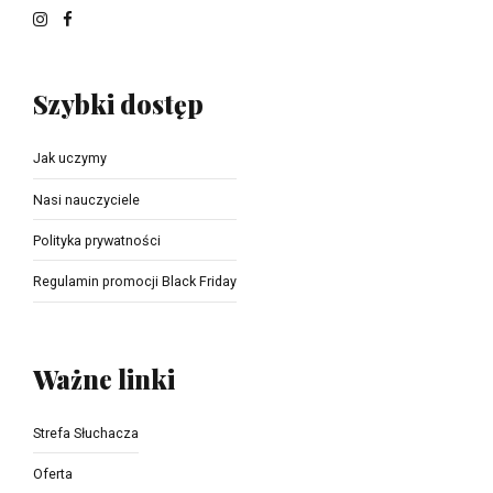
Szybki dostęp
Jak uczymy
Nasi nauczyciele
Polityka prywatności
Regulamin promocji Black Friday
Ważne linki
Strefa Słuchacza
Oferta