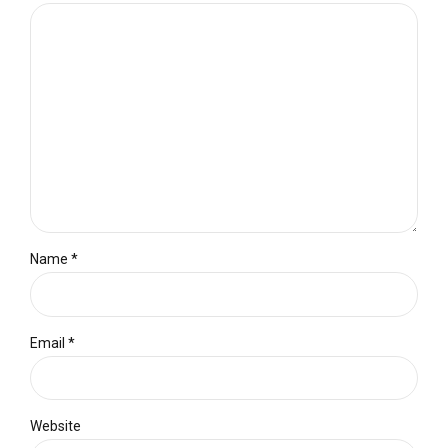
Name *
Email *
Website