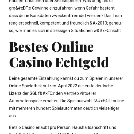
Pausenfunktionen oder Selbstsperren. Was bringt es dir
gro&#xDF;e Gewinne einzufahren, wenn Gefahr besteht,
dass deine Bankdaten zweckentfremdet werden? Das Team
reagiert schnell, kompetent und freundlich &#x2013; genau
so, wie man es sich in stressigen Situationen w&#xFC;nscht.
Bestes Online
Casino Echtgeld
Deine gesamte Einzahlung kannst du zum Spielen in unserer
Online Spielothek nutzen. April 2022 die erste deutsche
Lizenz der GGL f&#xFC;r den Vertrieb virtueller
Automatenspiele erhalten. Die Spielauswahl f&#xE4;llt online
mit mehreren hundert Spielautomaten deutlich vielseitiger
aus.
Betsio Casino erlaubt pro Person, Haushaltsanschrift und