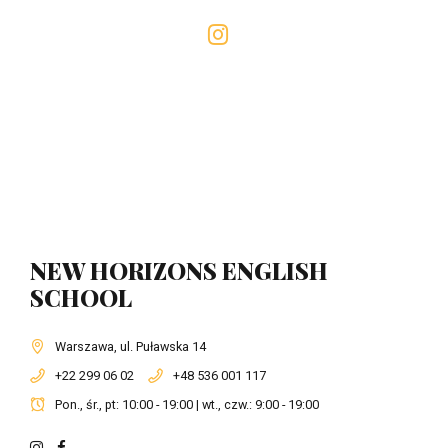
NEW HORIZONS ENGLISH
SCHOOL
Warszawa, ul. Puławska 14
+22 299 06 02
+48 536 001 117
Pon., śr., pt: 10:00 - 19:00 | wt., czw.: 9:00 - 19:00