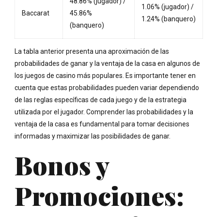
48.86% (jugador) /
1.06% (jugador) /
Baccarat
45.86%
1.24% (banquero)
(banquero)
La tabla anterior presenta una aproximación de las
probabilidades de ganar y la ventaja de la casa en algunos de
los juegos de casino más populares. Es importante tener en
cuenta que estas probabilidades pueden variar dependiendo
de las reglas específicas de cada juego y de la estrategia
utilizada por el jugador. Comprender las probabilidades y la
ventaja de la casa es fundamental para tomar decisiones
informadas y maximizar las posibilidades de ganar.
Bonos y
Promociones: