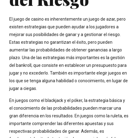
El juego de casino es inherentemente un juego de azar, pero
existen estrategias que pueden ayudar a los jugadores a
mejorar sus posibilidades de ganar y a gestionar el riesgo.
Estas estrategias no garantizan el éxito, pero pueden
aumentar las probabilidades de obtener ganancias a largo
plazo. Una de las estrategias más importantes es la gestión
del bankroll, que consiste en establecer un presupuesto para
jugar y no excederlo. También es importante elegir juegos en
los que se tenga alguna habilidad o conocimiento, en lugar de
jugar a ciegas.
En juegos como el blackjack y el póker, la estrategia básica y
el conocimiento de las probabilidades pueden marcar una
gran diferencia en los resultados. En juegos como la ruleta, es
importante comprender las diferentes apuestas y sus
respectivas probabilidades de ganar. Además, es