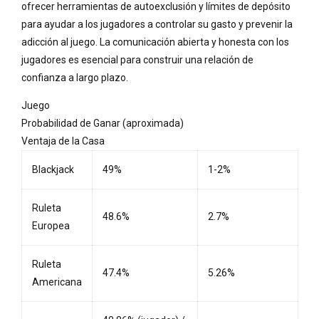
ofrecer herramientas de autoexclusión y límites de depósito
para ayudar a los jugadores a controlar su gasto y prevenir la
adicción al juego. La comunicación abierta y honesta con los
jugadores es esencial para construir una relación de
confianza a largo plazo.
Juego
Probabilidad de Ganar (aproximada)
Ventaja de la Casa
Blackjack
49%
1-2%
Ruleta
48.6%
2.7%
Europea
Ruleta
47.4%
5.26%
Americana