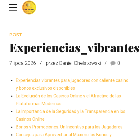
POST
Experiencias_vibrante
7 lipca 2026
przez Daniel Chelstowski
0
Experiencias vibrantes para jugadores con caliente casino
y bonos exclusivos disponibles
La Evolución de los Casinos Online y el Atractivo de las
Plataformas Modernas
La Importancia de la Seguridad y la Transparencia en los
Casinos Online
Bonos y Promociones: Un Incentivo para los Jugadores
Consejos para Aprovechar al Máximo los Bonos y