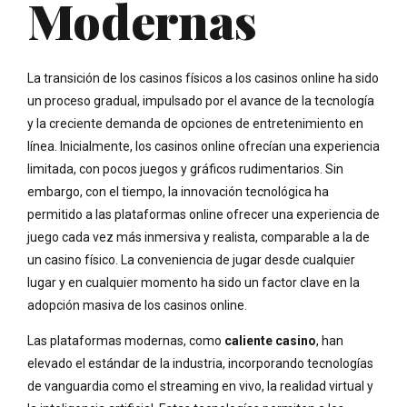
Modernas
La transición de los casinos físicos a los casinos online ha sido
un proceso gradual, impulsado por el avance de la tecnología
y la creciente demanda de opciones de entretenimiento en
línea. Inicialmente, los casinos online ofrecían una experiencia
limitada, con pocos juegos y gráficos rudimentarios. Sin
embargo, con el tiempo, la innovación tecnológica ha
permitido a las plataformas online ofrecer una experiencia de
juego cada vez más inmersiva y realista, comparable a la de
un casino físico. La conveniencia de jugar desde cualquier
lugar y en cualquier momento ha sido un factor clave en la
adopción masiva de los casinos online.
Las plataformas modernas, como
caliente casino
, han
elevado el estándar de la industria, incorporando tecnologías
de vanguardia como el streaming en vivo, la realidad virtual y