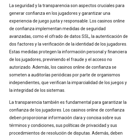
La seguridad y la transparencia son aspectos cruciales para
generar confianza en los jugadores y garantizar una
experiencia de juego justa y responsable. Los casinos online
de confianza implementan medidas de seguridad
avanzadas, como el cifrado de datos SSL, la autenticación de
dos factores y la verificación de la identidad de los jugadores.
Estas medidas protegen la información personal y financiera
de los jugadores, previniendo el fraude y el acceso no
autorizado. Además, los casinos online de confianza se
someten a auditorías periódicas por parte de organismos
independientes, que verifican la imparcialidad de los juegos y
la integridad de los sistemas.
La transparencia también es fundamental para garantizar la
confianza de los jugadores. Los casinos online de confianza
deben proporcionar información clara y concisa sobre sus
términos y condiciones, sus políticas de privacidad y sus
procedimientos de resolución de disputas. Además, deben