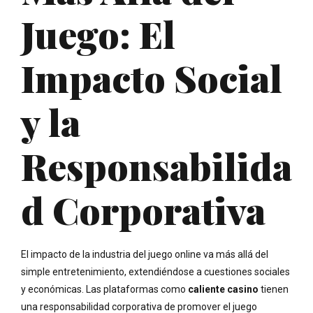
Juego: El
Impacto Social
y la
Responsabilida
d Corporativa
El impacto de la industria del juego online va más allá del
simple entretenimiento, extendiéndose a cuestiones sociales
y económicas. Las plataformas como
caliente casino
tienen
una responsabilidad corporativa de promover el juego