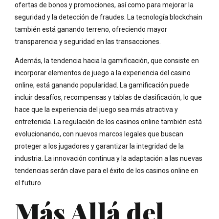
ofertas de bonos y promociones, así como para mejorar la
seguridad y la detección de fraudes. La tecnología blockchain
también está ganando terreno, ofreciendo mayor
transparencia y seguridad en las transacciones.
Además, la tendencia hacia la gamificación, que consiste en
incorporar elementos de juego a la experiencia del casino
online, está ganando popularidad. La gamificación puede
incluir desafíos, recompensas y tablas de clasificación, lo que
hace que la experiencia del juego sea más atractiva y
entretenida. La regulación de los casinos online también está
evolucionando, con nuevos marcos legales que buscan
proteger a los jugadores y garantizar la integridad de la
industria. La innovación continua y la adaptación a las nuevas
tendencias serán clave para el éxito de los casinos online en
el futuro.
Más Allá del