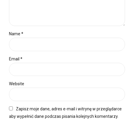
Name *
Email *
Website
Zapisz moje dane, adres e-mail i witrynę w przeglądarce
aby wypełnić dane podczas pisania kolejnych komentarzy.