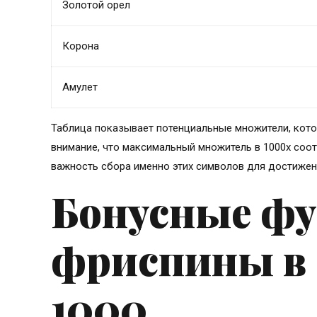
Золотой орел
Корона
Амулет
Таблица показывает потенциальные множители, котор
внимание, что максимальный множитель в 1000x соот
важность сбора именно этих символов для достиже
Бонусные фу
фриспины в G
1000