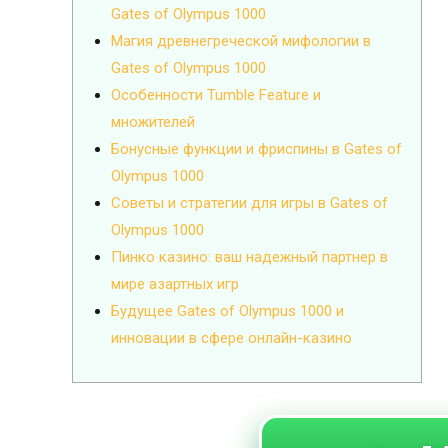
Gates of Olympus 1000
Магия древнегреческой мифологии в
Gates of Olympus 1000
Особенности Tumble Feature и
множителей
Бонусные функции и фриспины в Gates of
Olympus 1000
Советы и стратегии для игры в Gates of
Olympus 1000
Пинко казино: ваш надежный партнер в
мире азартных игр
Будущее Gates of Olympus 1000 и
инновации в сфере онлайн-казино