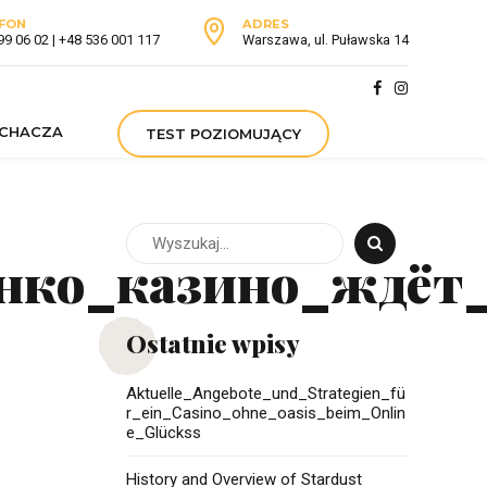
FON
ADRES
99 06 02 | +48 536 001 117
Warszawa, ul. Puławska 14
UCHACZA
TEST POZIOMUJĄCY
ко_казино_ждёт
Ostatnie wpisy
Aktuelle_Angebote_und_Strategien_fü
r_ein_Casino_ohne_oasis_beim_Onlin
e_Glückss
History and Overview of Stardust