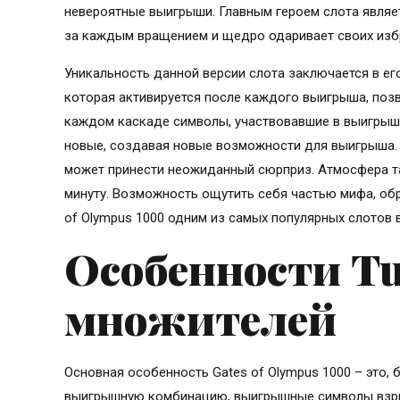
невероятные выигрыши. Главным героем слота являет
за каждым вращением и щедро одаривает своих изб
Уникальность данной версии слота заключается в ег
которая активируется после каждого выигрыша, позв
каждом каскаде символы, участвовавшие в выигрышн
новые, создавая новые возможности для выигрыша. 
может принести неожиданный сюрприз. Атмосфера та
минуту. Возможность ощутить себя частью мифа, обр
of Olympus 1000 одним из самых популярных слотов в
Особенности Tu
множителей
Основная особенность Gates of Olympus 1000 – это, 
выигрышную комбинацию, выигрышные символы взрыв