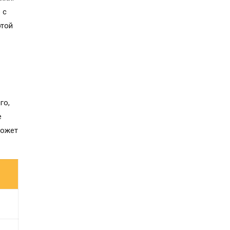
 с
этой
го,
е
может