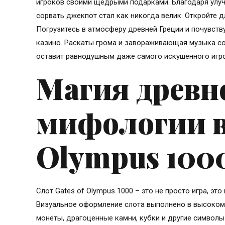
игроков своими щедрыми подарками. Благодаря улуч
сорвать джекпот стал как никогда велик. Откройте д
Погрузитесь в атмосферу древней Греции и почувству
казино. Раскаты грома и завораживающая музыка с
оставит равнодушным даже самого искушенного игро
Магия древн
мифологии в 
Olympus 100
Слот Gates of Olympus 1000 – это не просто игра, эт
Визуальное оформление слота выполнено в высоком 
монеты, драгоценные камни, кубки и другие символы