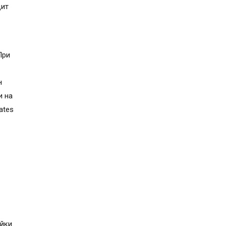
дит
При
н
и на
ates
йки.