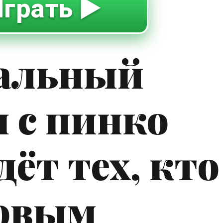
Играть ▶️
альный
 с пинко
ёт тех, кто
новым