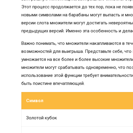
Этот процесс продолжается до тех пор, пока не поя
новыми символами на барабаны могут выпасть и множ
версии слота множители могут достигать невероятны
предыдущих версий. Именно эта особенность и делае
Важно понимать, что множители накапливаются в те
возможностей для выигрыша. Представьте себе, чт
умножается на все более и более высокие множители
множители могут срабатывать одновременно, что по
использование этой функции требует внимательности
быть поистине впечатляющей.
Символ
Золотой кубок