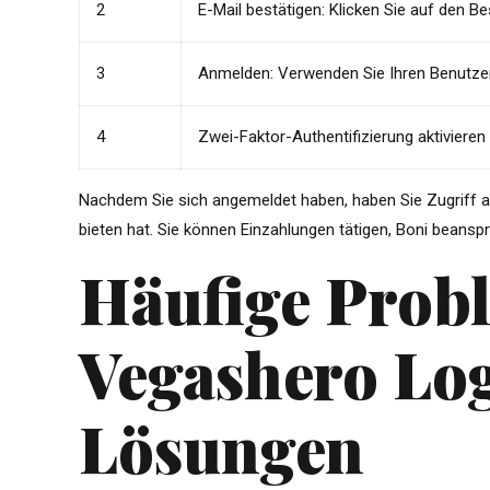
2
E-Mail bestätigen: Klicken Sie auf den Bes
3
Anmelden: Verwenden Sie Ihren Benutze
4
Zwei-Faktor-Authentifizierung aktivieren
Nachdem Sie sich angemeldet haben, haben Sie Zugriff a
bieten hat. Sie können Einzahlungen tätigen, Boni beansp
Häufige Prob
Vegashero Lo
Lösungen