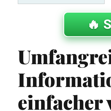
🔥 S
Umfangre
Informati
einfacher