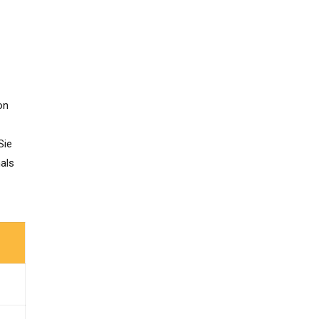
on
Sie
mals