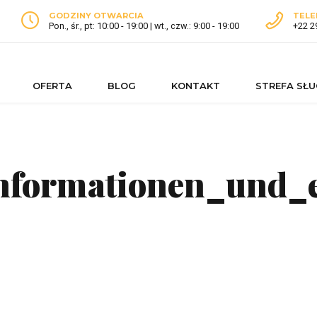
GODZINY OTWARCIA
TELE
Pon., śr., pt: 10:00 - 19:00 | wt., czw.: 9:00 - 19:00
+22 2
OFERTA
BLOG
KONTAKT
STREFA SŁ
formationen_und_ei