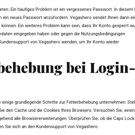
n. Ein häufiges Problem ist ein vergessenes Passwort. In diesem F
m ein neues Passwort anzufordern. Vegashero sendet Ihnen dann ei
 können. Ein weiteres Problem kann sein, dass Ihr Konto gesperrt wu
dedaten eingegeben haben oder gegen die Nutzungsbedingungen
n Kundensupport von Vegashero wenden, um Ihr Konto wieder
rbehebung bei Login
 einige grundlegende Schritte zur Fehlerbehebung unternehmen. Stel
en Sie den Cache und die Cookies Ihres Browsers. Versuchen Sie, einen
gehend alle Browsererweiterungen. Überprüfen Sie, ob die Caps Lock
enden Sie sich an den Kundensupport von Vegashero.