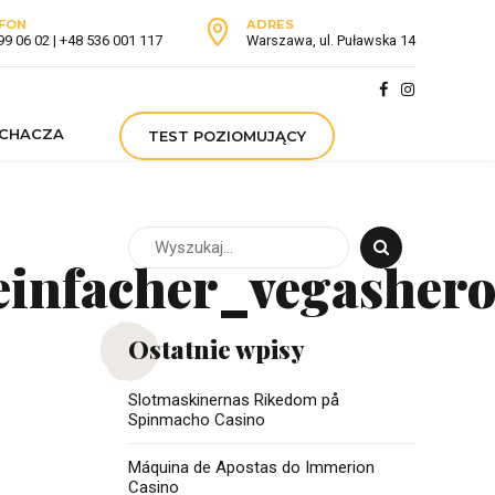
FON
ADRES
99 06 02 | +48 536 001 117
Warszawa, ul. Puławska 14
UCHACZA
TEST POZIOMUJĄCY
nfacher_vegashero_
Ostatnie wpisy
Slotmaskinernas Rikedom på
Spinmacho Casino
Máquina de Apostas do Immerion
Casino