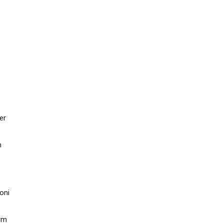
er
n
oni
orm