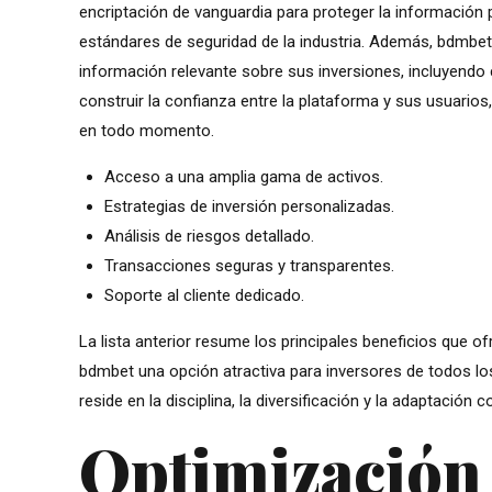
encriptación de vanguardia para proteger la información 
estándares de seguridad de la industria. Además, bdmbet
información relevante sobre sus inversiones, incluyendo 
construir la confianza entre la plataforma y sus usuari
en todo momento.
Acceso a una amplia gama de activos.
Estrategias de inversión personalizadas.
Análisis de riesgos detallado.
Transacciones seguras y transparentes.
Soporte al cliente dedicado.
La lista anterior resume los principales beneficios que
bdmbet una opción atractiva para inversores de todos los n
reside en la disciplina, la diversificación y la adaptación
Optimización 