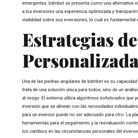
emergentes. bdmbet se presenta como una alternativa via
a los inversores una experiencia optimizada y transparen
visibilidad sobre sus inversiones, lo cual es fundament
Estrategias de
Personalizad
Una de las piedras angulares de bdmbet es su capacidad 
trata de una solución única para todos, sino de un análisis
al riesgo. El sistema utiliza algoritmos sofisticados que
inversión que se alinean con las necesidades individuales
para un inversor puede no ser adecuado para otro. La pl
herramientas para el seguimiento y la reevaluación conti
los cambios en las circunstancias personales del inverso