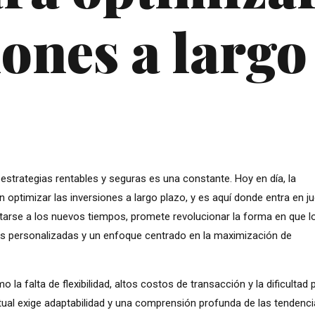
iones a largo
estrategias rentables y seguras es una constante. Hoy en día, la
optimizar las inversiones a largo plazo, y es aquí donde entra en j
ptarse a los nuevos tiempos, promete revolucionar la forma en que l
es personalizadas y un enfoque centrado en la maximización de
la falta de flexibilidad, altos costos de transacción y la dificultad 
ual exige adaptabilidad y una comprensión profunda de las tendenc