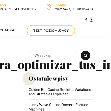
FON
ADRES
99 06 02 | +48 536 001 117
Warszawa, ul. Puławska 14
UCHACZA
TEST POZIOMUJĄCY
a_optimizar_tus_in
Ostatnie wpisy
Golden Bet Casino Roulette Variations
and Strategies Explained
Lucky Wave Casino Oceanic Fortune
Machines