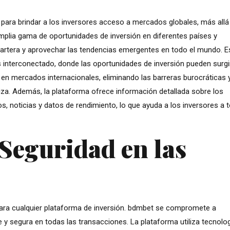
para brindar a los inversores acceso a mercados globales, más allá
mplia gama de oportunidades de inversión en diferentes países y
u cartera y aprovechar las tendencias emergentes en todo el mundo. E
nterconectado, donde las oportunidades de inversión pueden surgi
n en mercados internacionales, eliminando las barreras burocráticas 
iza. Además, la plataforma ofrece información detallada sobre los
, noticias y datos de rendimiento, lo que ayuda a los inversores a 
Seguridad en las
para cualquier plataforma de inversión. bdmbet se compromete a
 y segura en todas las transacciones. La plataforma utiliza tecnolo