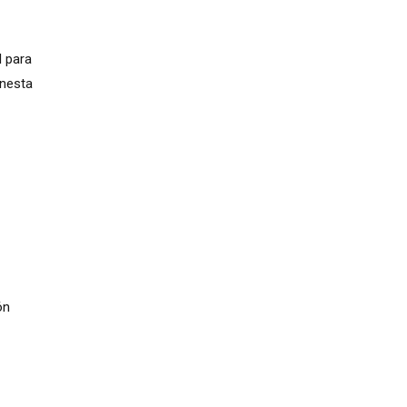
l para
onesta
ón