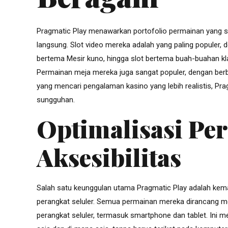
Pragmatic Play menawarkan portofolio permainan yang s
langsung. Slot video mereka adalah yang paling populer,
bertema Mesir kuno, hingga slot bertema buah-buahan kl
Permainan meja mereka juga sangat populer, dengan berba
yang mencari pengalaman kasino yang lebih realistis, P
sungguhan.
Optimalisasi Per
Aksesibilitas
Salah satu keunggulan utama Pragmatic Play adalah k
perangkat seluler. Semua permainan mereka dirancang m
perangkat seluler, termasuk smartphone dan tablet. Ini