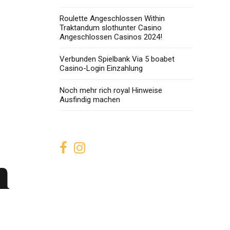
Roulette Angeschlossen Within
Traktandum slothunter Casino
Angeschlossen Casinos 2024!
Verbunden Spielbank Via 5 boabet
Casino-Login Einzahlung
Noch mehr rich royal Hinweise
Ausfindig machen
m