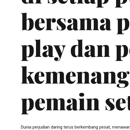
bersama p
play dan 
kemenanga
pemain se
Dunia perjudian daring terus berkembang pesat, menawa