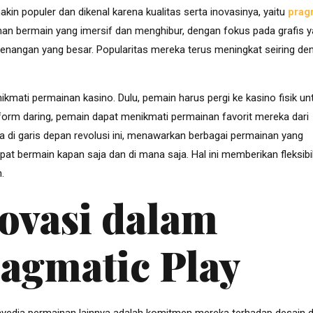
n populer dan dikenal karena kualitas serta inovasinya, yaitu
prag
aman bermain yang imersif dan menghibur, dengan fokus pada grafis 
enangan yang besar. Popularitas mereka terus meningkat seiring de
mati permainan kasino. Dulu, pemain harus pergi ke kasino fisik un
form daring, pemain dapat menikmati permainan favorit mereka dari
 di garis depan revolusi ini, menawarkan berbagai permainan yang
at bermain kapan saja dan di mana saja. Hal ini memberikan fleksibil
.
ovasi dalam
agmatic Play