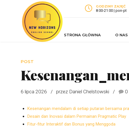
GODZINY ZAJĘĆ
8:00-21:00 | pon-pt
STRONA GŁÓWNA
O NAS
POST
Kesenangan_men
6 lipca 2026
przez Daniel Chelstowski
0
Kesenangan mendalam di setiap putaran bersama pra
Desain dan Inovasi dalam Permainan Pragmatic Play
Fitur-fitur Interaktif dan Bonus yang Menggoda