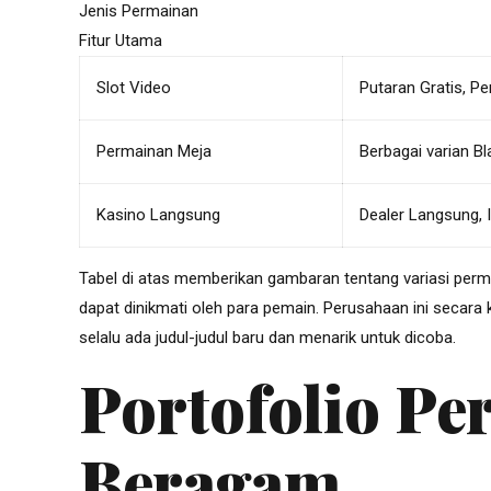
Jenis Permainan
Fitur Utama
Slot Video
Putaran Gratis, Pe
Permainan Meja
Berbagai varian Bl
Kasino Langsung
Dealer Langsung, 
Tabel di atas memberikan gambaran tentang variasi perma
dapat dinikmati oleh para pemain. Perusahaan ini seca
selalu ada judul-judul baru dan menarik untuk dicoba.
Portofolio P
Beragam