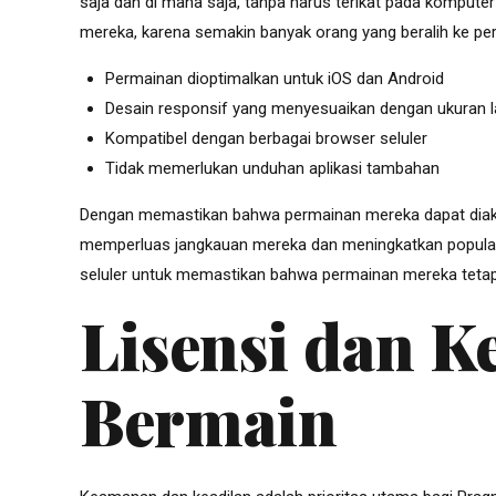
saja dan di mana saja, tanpa harus terikat pada komputer
mereka, karena semakin banyak orang yang beralih ke pera
Permainan dioptimalkan untuk iOS dan Android
Desain responsif yang menyesuaikan dengan ukuran l
Kompatibel dengan berbagai browser seluler
Tidak memerlukan unduhan aplikasi tambahan
Dengan memastikan bahwa permainan mereka dapat diakse
memperluas jangkauan mereka dan meningkatkan popularit
seluler untuk memastikan bahwa permainan mereka tetap 
Lisensi dan 
Bermain