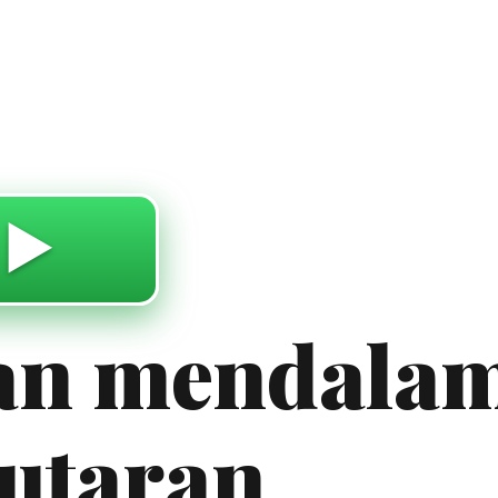
▶️
an mendala
putaran