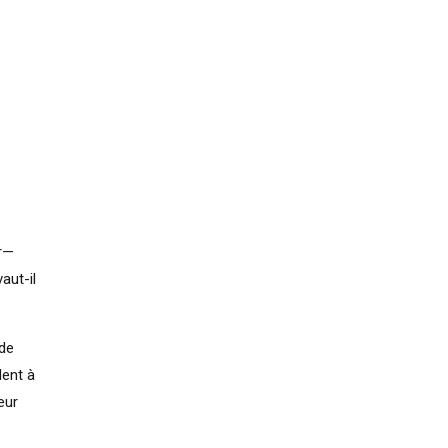
er—
aut-il
 de
dent à
eur