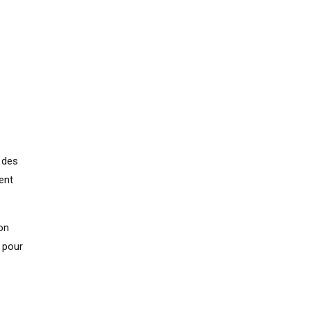
 des
ent
on
 pour