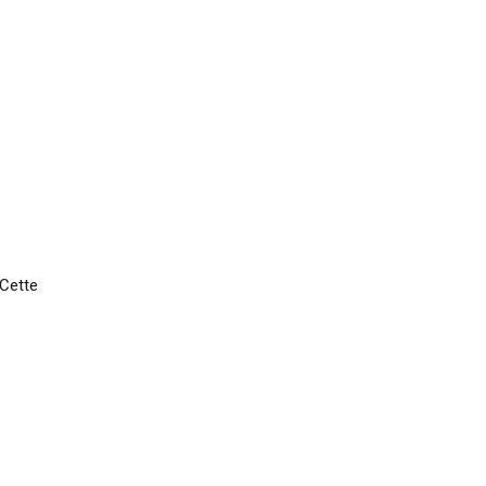
 Cette