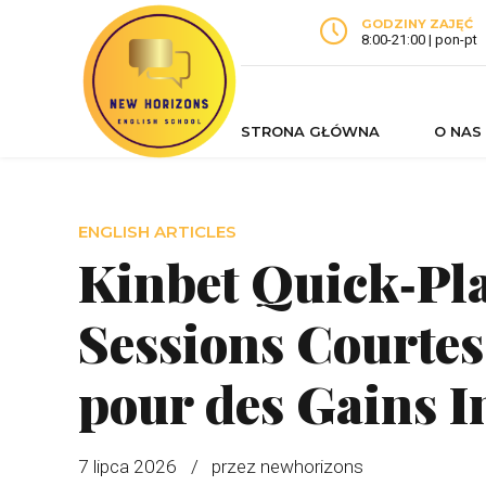
GODZINY ZAJĘĆ
8:00-21:00 | pon-pt
STRONA GŁÓWNA
O NAS
ENGLISH ARTICLES
Kinbet Quick‑Play
Sessions Courtes 
pour des Gains I
7 lipca 2026
przez newhorizons