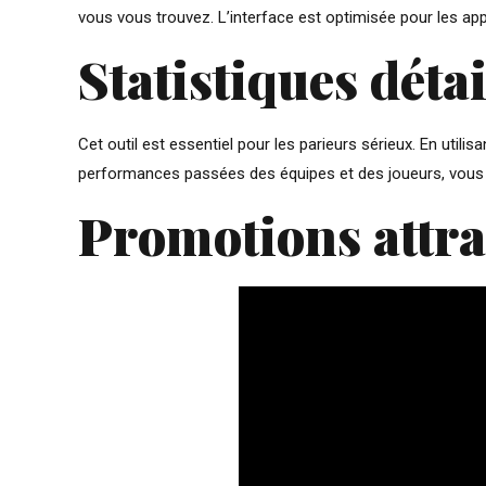
vous vous trouvez. L’interface est optimisée pour les ap
Statistiques détai
Cet outil est essentiel pour les parieurs sérieux. En utilis
performances passées des équipes et des joueurs, vous ai
Promotions attra