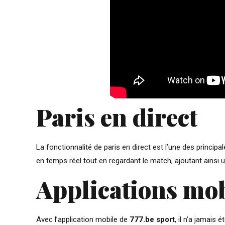
Paris en direct
La fonctionnalité de paris en direct est l’une des principa
en temps réel tout en regardant le match, ajoutant ainsi 
Applications mob
Avec l’application mobile de
777.be sport
, il n’a jamais 