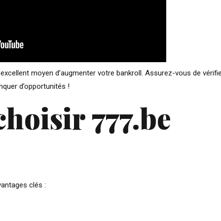
 excellent moyen d’augmenter votre bankroll. Assurez-vous de vérifi
quer d’opportunités !
hoisir 777.be
vantages clés :