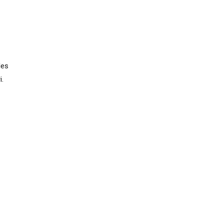
les
i.