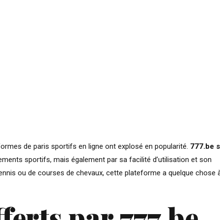
rmes de paris sportifs en ligne ont explosé en popularité.
777.be s
ments sportifs, mais également par sa facilité d’utilisation et son
 tennis ou de courses de chevaux, cette plateforme a quelque chose 
fferts par 777.be