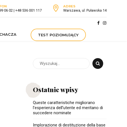
FON
ADRES
99 06 02 | +48 536 001 117
Warszawa, ul. Puławska 14
UCHACZA
TEST POZIOMUJĄCY
Ostatnie wpisy
Queste caratteristiche migliorano
l’esperienza dell’utente ed meritano di
succedere nominate
Implorazione di destituzione della base