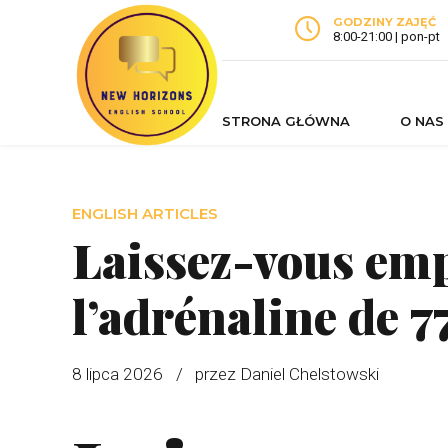
GODZINY ZAJĘĆ
8:00-21:00 | pon-pt
STRONA GŁÓWNA
O NAS
ENGLISH ARTICLES
Laissez-vous emp
l’adrénaline de 7
8 lipca 2026
przez Daniel Chelstowski