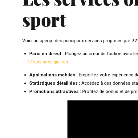
sport
Voici un aperçu des principaux services proposés par
77
Paris en direct :
Plongez au cœur de l’action avec les
777casinobelgie.com
Applications mobiles :
Emportez votre expérience de p
Statistiques détaillées :
Accédez à des données stati
Promotions attractives :
Profitez de bonus et de pro