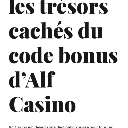
les trésors
cachés du
code bonus
d’Alf
Casino
Alf Casino est devenu une destination prisée pour tous les