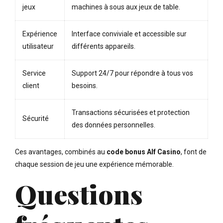
jeux
machines à sous aux jeux de table.
Expérience
Interface conviviale et accessible sur
utilisateur
différents appareils.
Service
Support 24/7 pour répondre à tous vos
client
besoins.
Transactions sécurisées et protection
Sécurité
des données personnelles.
Ces avantages, combinés au
code bonus Alf Casino
, font de
chaque session de jeu une expérience mémorable.
Questions