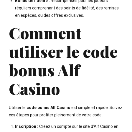
Bonus de fidélité :
Récompenses pour les joueurs
réguliers comprenant des points de fidélité, des remises
en espèces, ou des offres exclusives.
Comment
utiliser le code
bonus Alf
Casino
Utiliser le
code bonus Alf Casino
est simple et rapide. Suivez
ces étapes pour profiter pleinement de votre code :
Inscription :
Créez un compte sur le site d’Alf Casino en