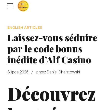
ENGLISH ARTICLES
Laissez-vous séduire
par le code bonus
inédite d’Alf Casino
8 lipca 2026
przez Daniel Chelstowski
Découvrez