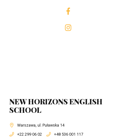
NEW HORIZONS ENGLISH
SCHOOL
Warszawa, ul. Puławska 14
+22 299 06 02
+48 536 001 117