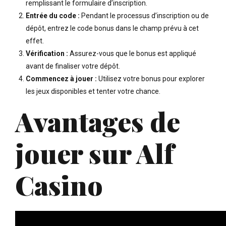
remplissant le formulaire d’inscription.
Entrée du code :
Pendant le processus d’inscription ou de
dépôt, entrez le code bonus dans le champ prévu à cet
effet.
Vérification :
Assurez-vous que le bonus est appliqué
avant de finaliser votre dépôt.
Commencez à jouer :
Utilisez votre bonus pour explorer
les jeux disponibles et tenter votre chance.
Avantages de
jouer sur Alf
Casino