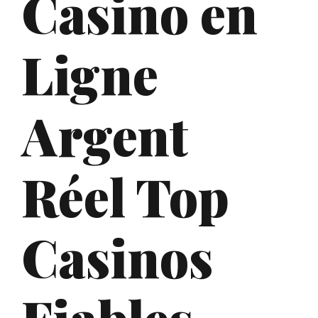
Casino en
Ligne
Argent
Réel Top
Casinos
Fiables