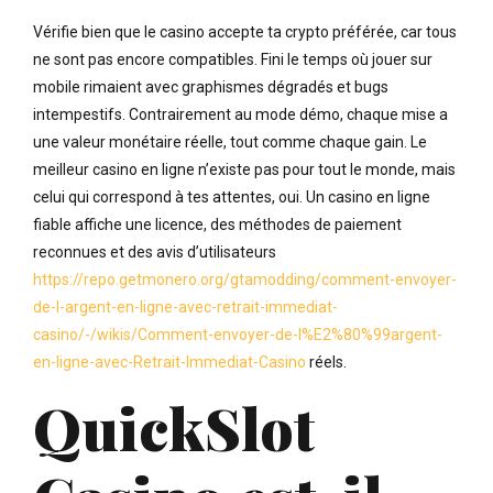
Vérifie bien que le casino accepte ta crypto préférée, car tous
ne sont pas encore compatibles. Fini le temps où jouer sur
mobile rimaient avec graphismes dégradés et bugs
intempestifs. Contrairement au mode démo, chaque mise a
une valeur monétaire réelle, tout comme chaque gain. Le
meilleur casino en ligne n’existe pas pour tout le monde, mais
celui qui correspond à tes attentes, oui. Un casino en ligne
fiable affiche une licence, des méthodes de paiement
reconnues et des avis d’utilisateurs
https://repo.getmonero.org/gtamodding/comment-envoyer-
de-l-argent-en-ligne-avec-retrait-immediat-
casino/-/wikis/Comment-envoyer-de-l%E2%80%99argent-
en-ligne-avec-Retrait-Immediat-Casino
réels.
QuickSlot