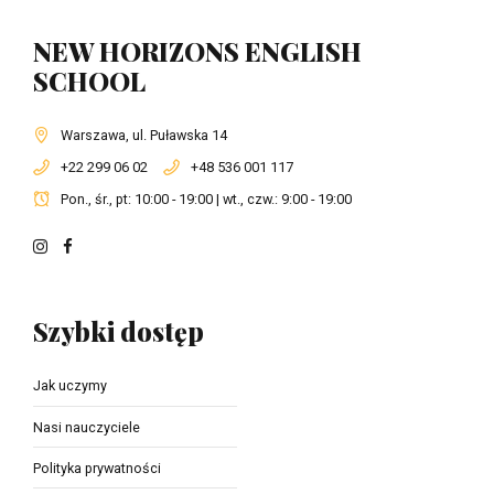
NEW HORIZONS ENGLISH
SCHOOL
Warszawa, ul. Puławska 14
+22 299 06 02
+48 536 001 117
Pon., śr., pt: 10:00 - 19:00 | wt., czw.: 9:00 - 19:00
Szybki dostęp
Jak uczymy
Nasi nauczyciele
Polityka prywatności