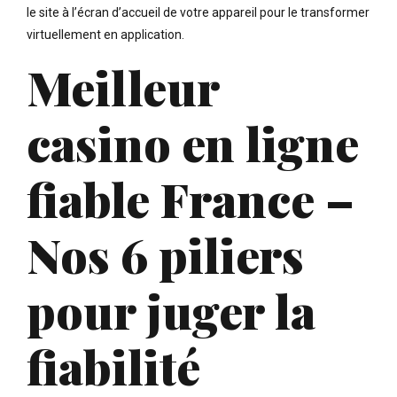
le site à l’écran d’accueil de votre appareil pour le transformer
virtuellement en application.
Meilleur
casino en ligne
fiable France –
Nos 6 piliers
pour juger la
fiabilité