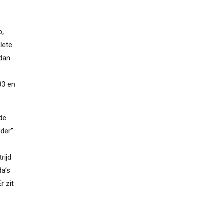
o,
lete
 dan
83 en
de
der”.
rijd
da’s
r zit