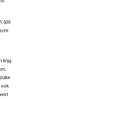
ino
€1.500
 echt
 krijg
oon,
 zulke
e ook
 weet