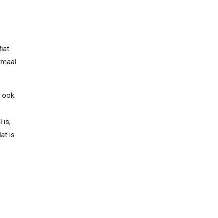
iat
ormaal
 ook.
 is,
at is