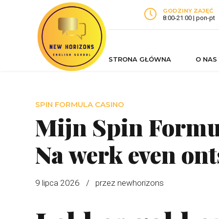
GODZINY ZAJĘĆ
8:00-21:00 | pon-pt
STRONA GŁÓWNA
O NAS
SPIN FORMULA CASINO
Mijn Spin Formu
Na werk even on
9 lipca 2026
przez newhorizons