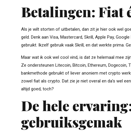
Betalingen: Fiat
Als je wilt storten of uitbetalen, dan zit je hier ook wel
geld. Denk aan Visa, Mastercard, Skrill, Apple Pay, Google 
gebruikt. Ikzelf gebruik vaak Skrill, en dat werkte prima. 
Maar wat ik ook wel cool vind, is dat ze helemaal mee zijn
Ze ondersteunen Litecoin, Bitcoin, Ethereum, Dogecoin, TRO
bankmethode gebruikt of liever anoniem met crypto werkt, 
zowel fiat als crypto. Dat zie je niet overal en da’s wel e
altijd goed, toch?
De hele ervaring
gebruiksgemak