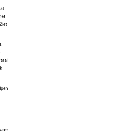
Wat
het
Ziet
t.
e
taal
ok
elpen
 echt