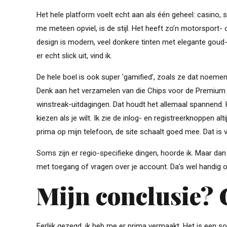
Het hele platform voelt echt aan als één geheel: casino,
me meteen opviel, is de stijl. Het heeft zo’n motorsport- 
design is modern, veel donkere tinten met elegante goud- 
er echt slick uit, vind ik.
De hele boel is ook super 'gamified’, zoals ze dat noemen
Denk aan het verzamelen van die Chips voor de Premium S
winstreak-uitdagingen. Dat houdt het allemaal spannend. 
kiezen als je wilt. Ik zie de inlog- en registreerknoppen a
prima op mijn telefoon, de site schaalt goed mee. Dat is v
Soms zijn er regio-specifieke dingen, hoorde ik. Maar da
met toegang of vragen over je account. Da’s wel handig 
Mijn conclusie?
Eerlijk gezegd, ik heb me er prima vermaakt. Het is een 