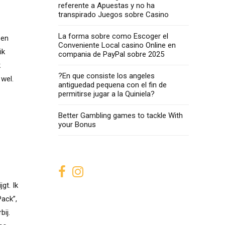
referente a Apuestas y no ha
transpirado Juegos sobre Casino
La forma sobre como Escoger el
een
Conveniente Local casino Online en
ik
compania de PayPal sobre 2025
k
?En que consiste los angeles
 wel.
antiguedad pequena con el fin de
permitirse jugar a la Quiniela?
Better Gambling games to tackle With
your Bonus
gt. Ik
Pack”,
bij.