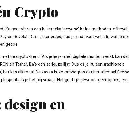
 én Crypto
 goed. Ze accepteren een hele reeks 'gewone’ betaalmethoden, oftewel f
Pay en Revolut. Da’s lekker breed, dus je vindt vast wel iets wat je n
Geen gedoe.
 met de crypto-trend. Als je liever met digitale munten werkt, kan dat
N en Tether. Da’s een serieuze lijst. Dus of je nu een traditionele
het kan allemaal. De kassa is zo ontworpen dat het allemaal flexibel
en pluspunt als je het mij vraagt. Het geeft je gewoon meer opties, en d
: design en