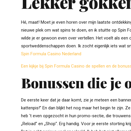
Lekker gokken
Hé, maat! Moet je even horen over mijn laatste ontdekki
nieuwe plek om wat spins te doen, en ik stuitte op Spin 
wilde je er gewoon even over vertellen. Het voelt als ee
sportweddenschappen doen. Ik zocht eigenlijk iets wat snel
Spin Formula Casino Nederland
Een kijkje bij Spin Formula Casino de spellen en de bonusse
Bonussen die je 
De eerste keer dat je daar komt, zie je meteen een banne
kattenpis!” En dan blijkt het nog maar het begin te zijn. 
heb 't even opgezocht in hun promo-sectie, die trouwens 
„Reload” en „Shop”. Erg handig. Voor je eerste storting kri