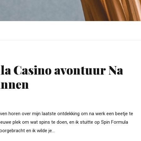
la Casino avontuur Na
annen
even horen over mijn laatste ontdekking om na werk een beetje te
ieuwe plek om wat spins te doen, en ik stuitte op Spin Formula
orgebracht en ik wilde je...