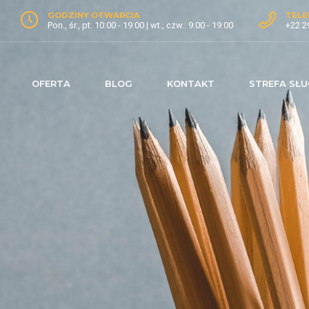
GODZINY OTWARCIA
TELE
Pon., śr., pt: 10:00 - 19:00 | wt., czw.: 9:00 - 19:00
+22 2
OFERTA
BLOG
KONTAKT
STREFA SŁ