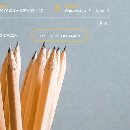
FON
ADRES
99 06 02 | +48 536 001 117
Warszawa, ul. Puławska 14
UCHACZA
TEST POZIOMUJĄCY