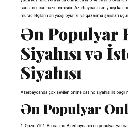
şansları üçün hazırlanmışdır. Azərbaycanın ən yaxşı kazinol
müraciətçilərin ən yaxşı oyunlar və qazanma şansları üçün
Ən Populyar 
Siyahısı və İs
Siyahısı
Azerbaycanda çox sevilen online casino siyahısı ilə bağlı 
Ən Populyar Onl
1. Qazino101: Bu casino Azerbaycanın en populyar və məşh