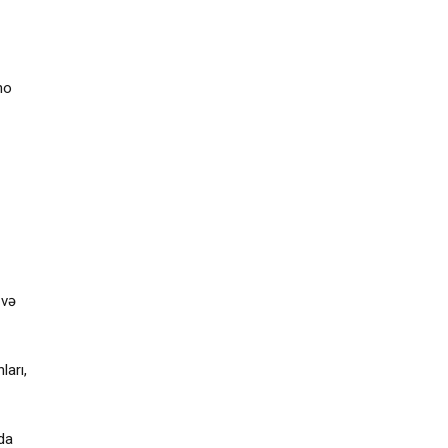
no
 və
ları,
da