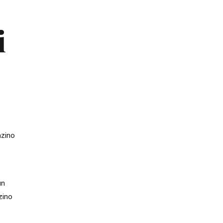
i
azino
ün
zino