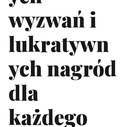
wyzwań i
lukratywn
ych nagród
dla
każdego