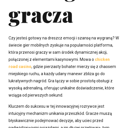
gracza
Czy jesteś gotowy na dreszcz emocji i szansę na wygraną? W
świecie gier mobilnych zyskuje na popularności platforma,
która przenosi graczy w sam środek dynamicznej akcji,
połączonej z elementami kasynowymi. Mowa o
chicken
road casino
, gdzie pierzasty bohater mierzy się z chaosem
miejskiego ruchu, a każdy udany manewr zbliża go do
lukratywnych nagród. Gra łączy w sobie prostotę obsługi z
wysoką adrenaliną, oferując unikalne doświadczenie, które
wciąga od pierwszych sekund.
Kluczem do sukcesu w tej innowacyjnej rozrywce jest
intuicyjny mechanizm unikania przeszkód. Gracze muszą
błyskawicznie podejmować decyzje, aby uciec przed
nadjeżdżającymi pojazdami, a im dłużej przetrwają, tym