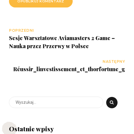
OPUBLIKUJ KOMENTARZ
POPRZEDNI
Sesje Warsztatowe Aviamasters 2 Game –
Nauka przez Przerwy w Polsce
NASTĘPNY
Réussir_linvestissement_et_thorfortune_grâ
Ostatnie wpisy