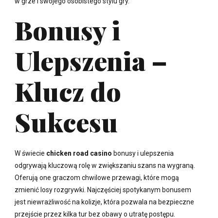
w grze i swojego osobistego stylu gry.
Bonusy i
Ulepszenia –
Klucz do
Sukcesu
W świecie
chicken road casino
bonusy i ulepszenia
odgrywają kluczową rolę w zwiększaniu szans na wygraną.
Oferują one graczom chwilowe przewagi, które mogą
zmienić losy rozgrywki. Najczęściej spotykanym bonusem
jest niewrażliwość na kolizje, która pozwala na bezpieczne
przejście przez kilka tur bez obawy o utratę postępu.