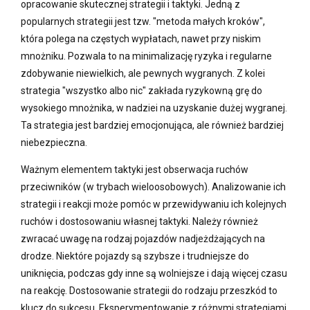
opracowanie skutecznej strategii i taktyki. Jedną z
popularnych strategii jest tzw. "metoda małych kroków",
która polega na częstych wypłatach, nawet przy niskim
mnożniku. Pozwala to na minimalizację ryzyka i regularne
zdobywanie niewielkich, ale pewnych wygranych. Z kolei
strategia "wszystko albo nic" zakłada ryzykowną grę do
wysokiego mnożnika, w nadziei na uzyskanie dużej wygranej.
Ta strategia jest bardziej emocjonująca, ale również bardziej
niebezpieczna.
Ważnym elementem taktyki jest obserwacja ruchów
przeciwników (w trybach wieloosobowych). Analizowanie ich
strategii i reakcji może pomóc w przewidywaniu ich kolejnych
ruchów i dostosowaniu własnej taktyki. Należy również
zwracać uwagę na rodzaj pojazdów nadjeżdżających na
drodze. Niektóre pojazdy są szybsze i trudniejsze do
uniknięcia, podczas gdy inne są wolniejsze i dają więcej czasu
na reakcję. Dostosowanie strategii do rodzaju przeszkód to
klucz do sukcesu. Eksperymentowanie z różnymi strategiami