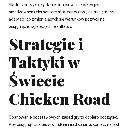
Skuteczne wykorzystanie bonusów i ulepszeń jest
nieodzownym elementem strategii w grze, a umiejętność
adaptacji do zmieniających się warunków pozwoli na
osiągnięcie najlepszych rezultatów.
Strategie i
Taktyki w
Świecie
Chicken Road
Opanowanie podstawowych zasad gry to dopiero początek.
Aby osiągnąć sukces w
chicken road casino
, konieczne jest