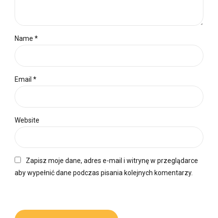
Name *
Email *
Website
Zapisz moje dane, adres e-mail i witrynę w przeglądarce
aby wypełnić dane podczas pisania kolejnych komentarzy.