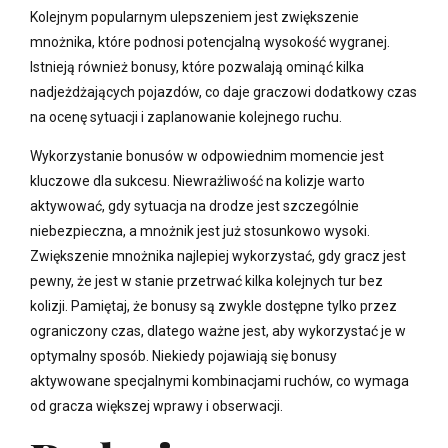
Kolejnym popularnym ulepszeniem jest zwiększenie
mnożnika, które podnosi potencjalną wysokość wygranej.
Istnieją również bonusy, które pozwalają ominąć kilka
nadjeżdżających pojazdów, co daje graczowi dodatkowy czas
na ocenę sytuacji i zaplanowanie kolejnego ruchu.
Wykorzystanie bonusów w odpowiednim momencie jest
kluczowe dla sukcesu. Niewrażliwość na kolizje warto
aktywować, gdy sytuacja na drodze jest szczególnie
niebezpieczna, a mnożnik jest już stosunkowo wysoki.
Zwiększenie mnożnika najlepiej wykorzystać, gdy gracz jest
pewny, że jest w stanie przetrwać kilka kolejnych tur bez
kolizji. Pamiętaj, że bonusy są zwykle dostępne tylko przez
ograniczony czas, dlatego ważne jest, aby wykorzystać je w
optymalny sposób. Niekiedy pojawiają się bonusy
aktywowane specjalnymi kombinacjami ruchów, co wymaga
od gracza większej wprawy i obserwacji.