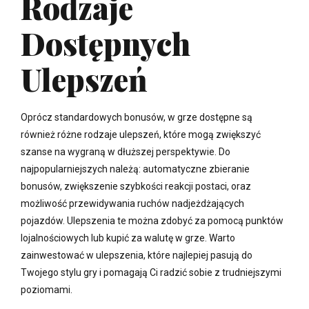
Rodzaje
Dostępnych
Ulepszeń
Oprócz standardowych bonusów, w grze dostępne są
również różne rodzaje ulepszeń, które mogą zwiększyć
szanse na wygraną w dłuższej perspektywie. Do
najpopularniejszych należą: automatyczne zbieranie
bonusów, zwiększenie szybkości reakcji postaci, oraz
możliwość przewidywania ruchów nadjeżdżających
pojazdów. Ulepszenia te można zdobyć za pomocą punktów
lojalnościowych lub kupić za walutę w grze. Warto
zainwestować w ulepszenia, które najlepiej pasują do
Twojego stylu gry i pomagają Ci radzić sobie z trudniejszymi
poziomami.