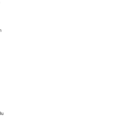
n
n
Bu