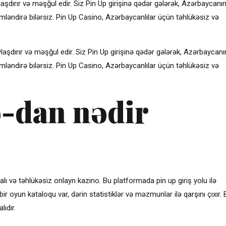
dırır və məşğul edir. Siz Pin Up girişinə qədər gələrək, Azərbaycanı
yimləndirə bilərsiz. Pin Up Casino, Azərbaycanlılar üçün təhlükəsiz və
şdırır və məşğul edir. Siz Pin Up girişinə qədər gələrək, Azərbaycanı
yimləndirə bilərsiz. Pin Up Casino, Azərbaycanlılar üçün təhlükəsiz və
o-dan nədir
 və təhlükəsiz onlayn kazino. Bu platformada pin up giriş yolu ilə
ir oyun kataloqu var, dərin statistiklər və məzmunlar ilə qarşını çıxır. 
ıdır.