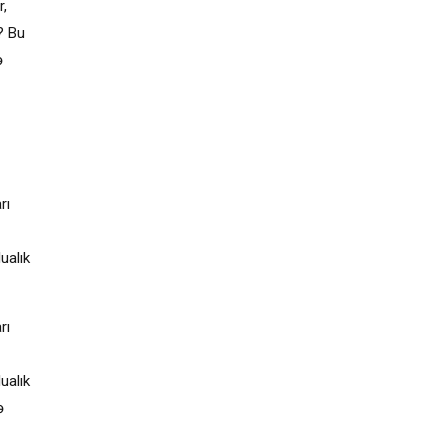
r,
? Bu
ə
rı
ualık
rı
ualık
ə