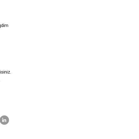
əqdim
siniz.
n