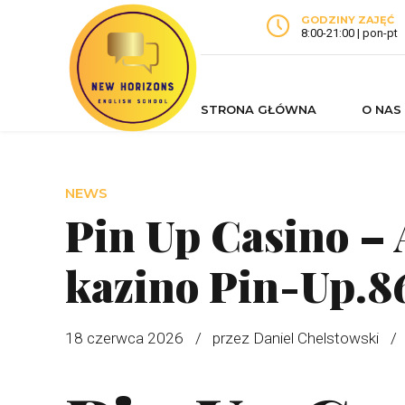
GODZINY ZAJĘĆ
8:00-21:00 | pon-pt
STRONA GŁÓWNA
O NAS
NEWS
Pin Up Casino –
kazino Pin-Up.8
18 czerwca 2026
przez Daniel Chelstowski