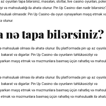
 oyunları tapa bilərsiniz, məsələn, slotlar, live casino oyunları, poke
iyi və məhsulualığı ilə əhatə olunur. Pin Up Casino-dan nədir bilərsiniz
məhsulualı olmasıdır. Pin Up Casino-da oyun oynayarkən məşq etmək v
ə olunur.
 nə tapa bilərsiniz?
ə məhsulualı olması ilə əhatə olunur. Bu platformada pin up az oyunla
r, bakarat və digərlər. Pin Up Casino-da oyunların təhlükəsizliyi və
ynayarkən məşq etmək və məzmunlara baxmaq üçün rahatlıq və məhsul
ə məhsulualı olması ilə əhatə olunur. Bu platformada pin up az oyunla
r, bakarat və digərlər. Pin Up Casino-da oyunların təhlükəsizliyi və
ynayarkən məşq etmək və məzmunlara baxmaq üçün rahatlıq və məhsul
q etmək və məzmunlara baxmaq üçün rahatlıq və məhsulualık ilə əhat