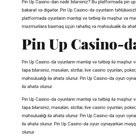
Pin Up Casino-dan nədir bilərsiniz? Bu platformada pin up az
bakarat və digərlər. Pin Up Casino-da oyunların təhlükəsizl
platformada oyunların məntiqi və tətbiqi ilə məşhur və 
məzmunlara baxmaq üçün rahatlıq və məhsulualık ilə əhat
Pin Up Casino-da
Pin Up Casino-da oyunların məntiqi və tətbiqi ilə məşhur v
tapa bilərsiniz, məsələn, slotlar, live casino oyunları, poke
məhsulualığı ilə əhatə olunur. Pin Up Casino-da oyun o
ilə əhatə olunur.
Pin Up Casino-da oyunların məntiqi və tətbiqi ilə məşhur v
tapa bilərsiniz, məsələn, slotlar, live casino oyunları, poke
məhsulualığı ilə əhatə olunur. Pin Up Casino-da oyun o
ilə əhatə olunur. Pin Up Casino-da oyun oynayarkən məş
olunur.