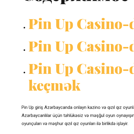
Pin Up Casino-d
Pin Up Casino-d
Pin Up Casino-
keçmək
Pin Up giriş Azərbaycanda onlayn kazino və qızıl qız oyunlar
Azərbaycanlılar üçün təhlükəsiz və məşğul oyun oynayışın
oyunçuları və məşhur qızıl qız oyunları ilə birlikdə işləyir.