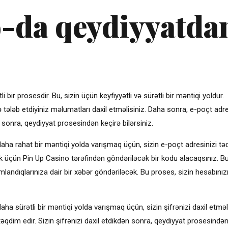
o-da qeydiyyatda
ir prosesdir. Bu, sizin üçün keyfiyyətli və sürətli bir məntiqi yoldur.
ə tələb etdiyiniz məlumatları daxil etməlisiniz. Daha sonra, e-poçt adre
n sonra, qeydiyyat prosesindən keçirə bilərsiniz.
ha rahat bir məntiqi yolda varışmaq üçün, sizin e-poçt adresinizi t
ək üçün Pin Up Casino tərəfindən göndəriləcək bir kodu alacaqsınız. B
ndıqlarınıza dair bir xəbər göndəriləcək. Bu proses, sizin hesabınız
 sürətli bir məntiqi yolda varışmaq üçün, sizin şifrənizi daxil etməli
əqdim edir. Sizin şifrənizi daxil etdikdən sonra, qeydiyyat prosesində