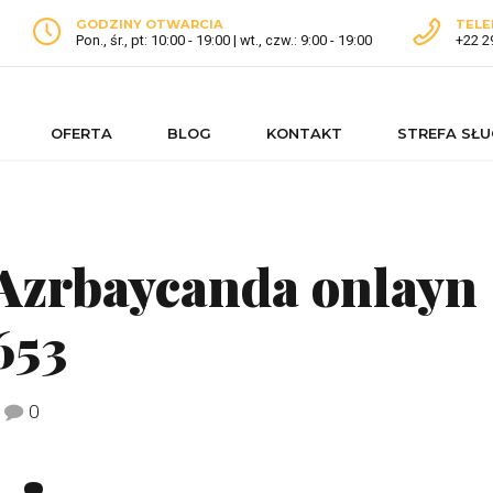
GODZINY OTWARCIA
TELE
Pon., śr., pt: 10:00 - 19:00 | wt., czw.: 9:00 - 19:00
+22 2
OFERTA
BLOG
KONTAKT
STREFA SŁ
 Azrbaycanda onlayn
653
0