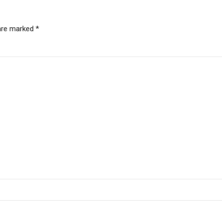
 are marked *