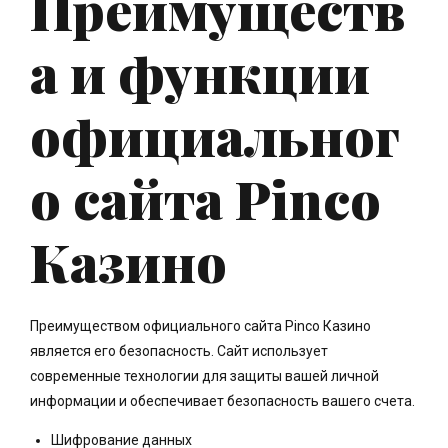
Преимуществ
а и функции
официальног
о сайта Pinco
Казино
Преимуществом официального сайта Pinco Казино
является его безопасность. Сайт использует
современные технологии для защиты вашей личной
информации и обеспечивает безопасность вашего счета.
Шифрование данных