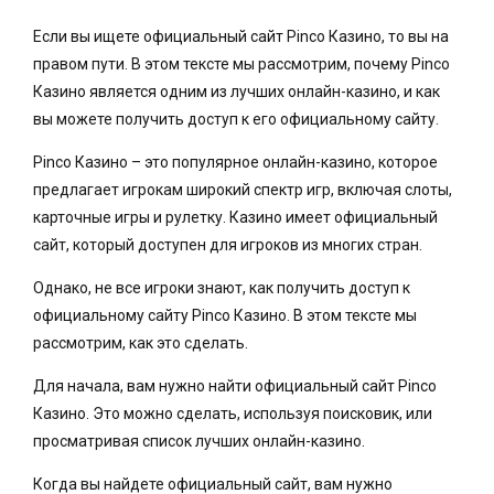
Если вы ищете официальный сайт Pinco Казино, то вы на
правом пути. В этом тексте мы рассмотрим, почему Pinco
Казино является одним из лучших онлайн-казино, и как
вы можете получить доступ к его официальному сайту.
Pinco Казино – это популярное онлайн-казино, которое
предлагает игрокам широкий спектр игр, включая слоты,
карточные игры и рулетку. Казино имеет официальный
сайт, который доступен для игроков из многих стран.
Однако, не все игроки знают, как получить доступ к
официальному сайту Pinco Казино. В этом тексте мы
рассмотрим, как это сделать.
Для начала, вам нужно найти официальный сайт Pinco
Казино. Это можно сделать, используя поисковик, или
просматривая список лучших онлайн-казино.
Когда вы найдете официальный сайт, вам нужно