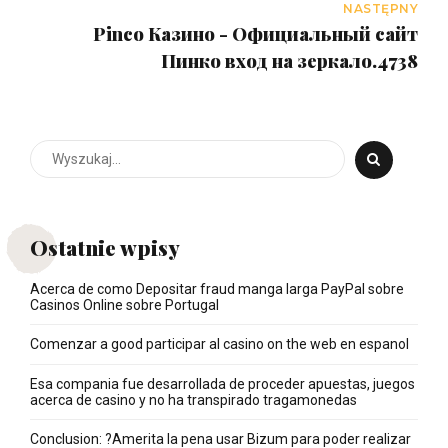
NASTĘPNY
Pinco Казино - Официальный сайт
Пинко вход на зеркало.4738
Ostatnie wpisy
Acerca de como Depositar fraud manga larga PayPal sobre
Casinos Online sobre Portugal
Comenzar a good participar al casino on the web en espanol
Esa compania fue desarrollada de proceder apuestas, juegos
acerca de casino y no ha transpirado tragamonedas
Conclusion: ?Amerita la pena usar Bizum para poder realizar