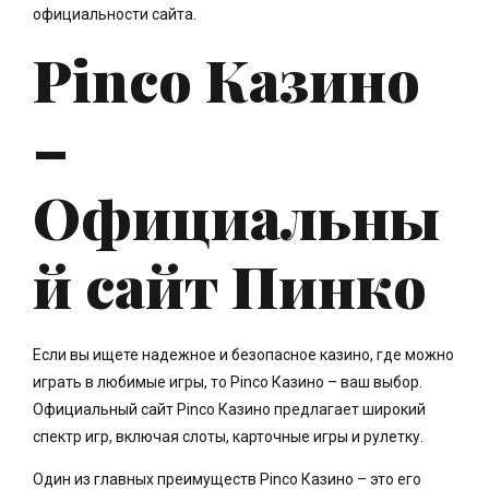
официальности сайта.
Pinco Казино
–
Официальны
й сайт Пинко
Если вы ищете надежное и безопасное казино, где можно
играть в любимые игры, то Pinco Казино – ваш выбор.
Официальный сайт Pinco Казино предлагает широкий
спектр игр, включая слоты, карточные игры и рулетку.
Один из главных преимуществ Pinco Казино – это его