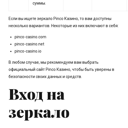
суммы.
Если вы ищете зеркало Pinco Казино, то вам доступны
несколько вариантов. Некоторые из них включают в себя:
pinco-casino.com
pinco-casino.net
pinco-casino.io
В любом случае, мы рекомендуем вам выбрать
официальный сайт Pinco Казино, чтобы быть уверены в
безопасности своих данных и средств.
Вход на
зеркало