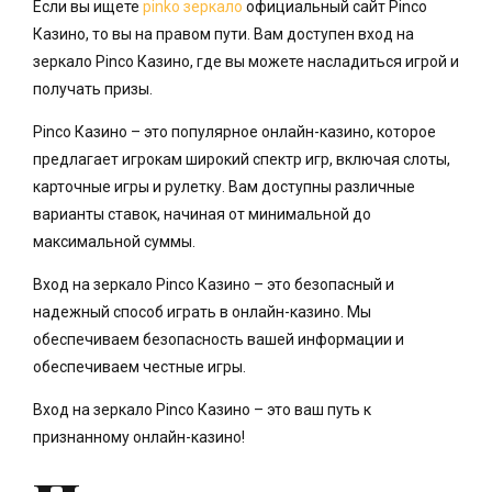
Если вы ищете
pinko зеркало
официальный сайт Pinco
Казино, то вы на правом пути. Вам доступен вход на
зеркало Pinco Казино, где вы можете насладиться игрой и
получать призы.
Pinco Казино – это популярное онлайн-казино, которое
предлагает игрокам широкий спектр игр, включая слоты,
карточные игры и рулетку. Вам доступны различные
варианты ставок, начиная от минимальной до
максимальной суммы.
Вход на зеркало Pinco Казино – это безопасный и
надежный способ играть в онлайн-казино. Мы
обеспечиваем безопасность вашей информации и
обеспечиваем честные игры.
Вход на зеркало Pinco Казино – это ваш путь к
признанному онлайн-казино!