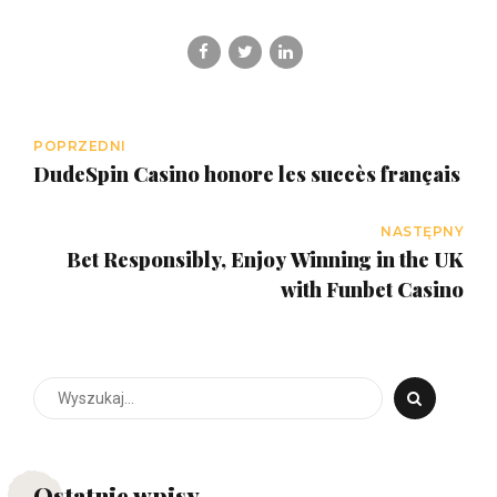
POPRZEDNI
DudeSpin Casino honore les succès français
NASTĘPNY
Bet Responsibly, Enjoy Winning in the UK
with Funbet Casino
Ostatnie wpisy