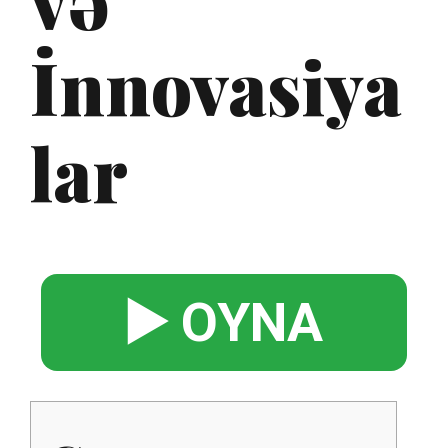
İnnovasiya
lar
▶️ OYNA