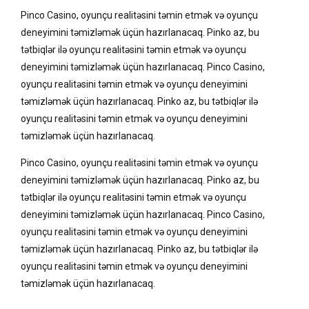
Pinco Casino, oyunçu realitəsini təmin etmək və oyunçu
deneyimini təmizləmək üçün hazırlanacaq. Pinko az, bu
tətbiqlər ilə oyunçu realitəsini təmin etmək və oyunçu
deneyimini təmizləmək üçün hazırlanacaq. Pinco Casino,
oyunçu realitəsini təmin etmək və oyunçu deneyimini
təmizləmək üçün hazırlanacaq. Pinko az, bu tətbiqlər ilə
oyunçu realitəsini təmin etmək və oyunçu deneyimini
təmizləmək üçün hazırlanacaq.
Pinco Casino, oyunçu realitəsini təmin etmək və oyunçu
deneyimini təmizləmək üçün hazırlanacaq. Pinko az, bu
tətbiqlər ilə oyunçu realitəsini təmin etmək və oyunçu
deneyimini təmizləmək üçün hazırlanacaq. Pinco Casino,
oyunçu realitəsini təmin etmək və oyunçu deneyimini
təmizləmək üçün hazırlanacaq. Pinko az, bu tətbiqlər ilə
oyunçu realitəsini təmin etmək və oyunçu deneyimini
təmizləmək üçün hazırlanacaq.