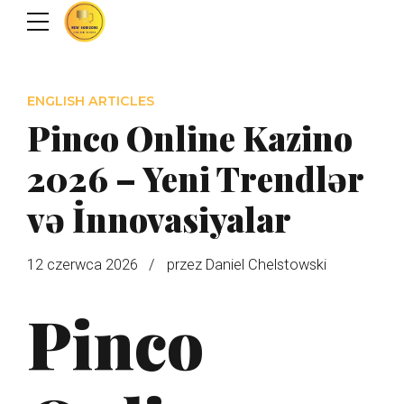
ENGLISH ARTICLES
Pinco Online Kazino
2026 – Yeni Trendlər
və İnnovasiyalar
12 czerwca 2026
przez Daniel Chelstowski
Pinco