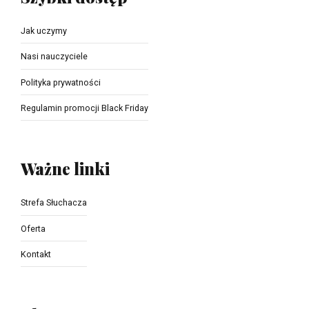
Jak uczymy
Nasi nauczyciele
Polityka prywatności
Regulamin promocji Black Friday
Ważne linki
Strefa Słuchacza
Oferta
Kontakt