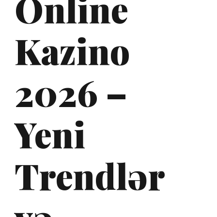
Online
Kazino
2026 –
Yeni
Trendlər
və