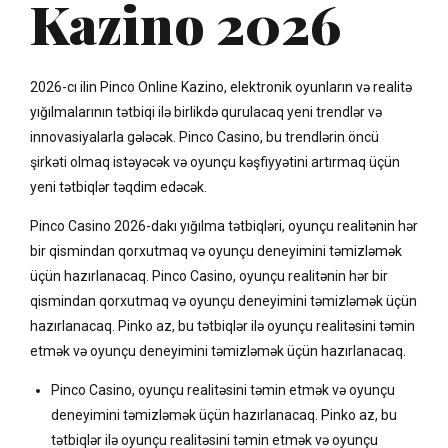
Kazino 2026
2026-cı ilin Pinco Online Kazino, elektronik oyunların və realitə
yığılmalarının tətbiqi ilə birlikdə qurulacaq yeni trendlər və
innovasiyalarla gələcək. Pinco Casino, bu trendlərin öncü
şirkəti olmaq istəyəcək və oyunçu kəşfiyyətini artırmaq üçün
yeni tətbiqlər təqdim edəcək.
Pinco Casino 2026-dakı yığılma tətbiqləri, oyunçu realitənin hər
bir qismindan qorxutmaq və oyunçu deneyimini təmizləmək
üçün hazırlanacaq. Pinco Casino, oyunçu realitənin hər bir
qismindan qorxutmaq və oyunçu deneyimini təmizləmək üçün
hazırlanacaq. Pinko az, bu tətbiqlər ilə oyunçu realitəsini təmin
etmək və oyunçu deneyimini təmizləmək üçün hazırlanacaq.
Pinco Casino, oyunçu realitəsini təmin etmək və oyunçu
deneyimini təmizləmək üçün hazırlanacaq. Pinko az, bu
tətbiqlər ilə oyunçu realitəsini təmin etmək və oyunçu