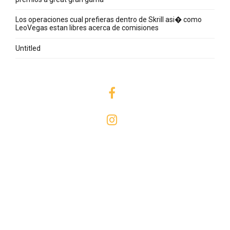
Los operaciones cual prefieras dentro de Skrill asi� como
LeoVegas estan libres acerca de comisiones
Untitled