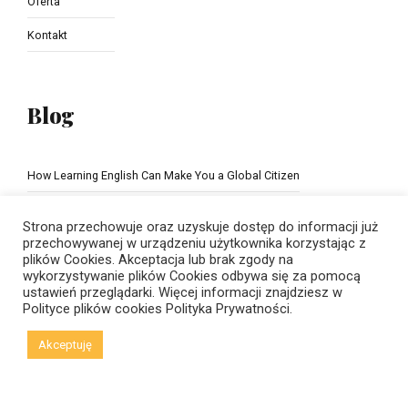
Oferta
Kontakt
Blog
How Learning English Can Make You a Global Citizen
The Importance of school education
Strona przechowuje oraz uzyskuje dostęp do informacji już
przechowywanej w urządzeniu użytkownika korzystając z
plików Cookies. Akceptacja lub brak zgody na
wykorzystywanie plików Cookies odbywa się za pomocą
ustawień przeglądarki. Więcej informacji znajdziesz w
Polityce plików cookies
Polityka Prywatności.
Akceptuję
© Copyright 2021 New Horizons | Created by
Viral Code