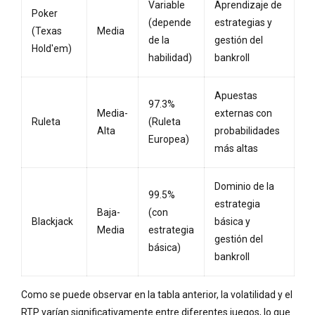
Variable
Aprendizaje de
Poker
(depende
estrategias y
(Texas
Media
de la
gestión del
Hold'em)
habilidad)
bankroll
Apuestas
97.3%
Media-
externas con
Ruleta
(Ruleta
Alta
probabilidades
Europea)
más altas
Dominio de la
99.5%
estrategia
Baja-
(con
Blackjack
básica y
Media
estrategia
gestión del
básica)
bankroll
Como se puede observar en la tabla anterior, la volatilidad y el
RTP varían significativamente entre diferentes juegos, lo que