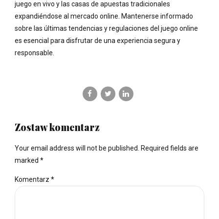
juego en vivo y las casas de apuestas tradicionales
expandiéndose al mercado online. Mantenerse informado
sobre las últimas tendencias y regulaciones del juego online
es esencial para disfrutar de una experiencia segura y
responsable.
Zostaw komentarz
Your email address will not be published. Required fields are
marked *
Komentarz
*