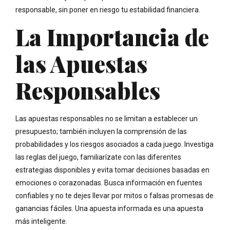
responsable, sin poner en riesgo tu estabilidad financiera.
La Importancia de
las Apuestas
Responsables
Las apuestas responsables no se limitan a establecer un
presupuesto; también incluyen la comprensión de las
probabilidades y los riesgos asociados a cada juego. Investiga
las reglas del juego, familiarízate con las diferentes
estrategias disponibles y evita tomar decisiones basadas en
emociones o corazonadas. Busca información en fuentes
confiables y no te dejes llevar por mitos o falsas promesas de
ganancias fáciles. Una apuesta informada es una apuesta
más inteligente.