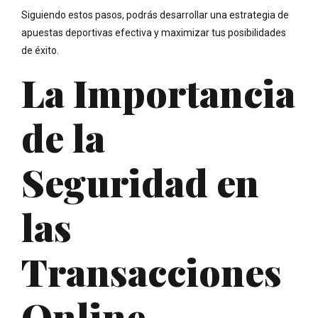
Siguiendo estos pasos, podrás desarrollar una estrategia de
apuestas deportivas efectiva y maximizar tus posibilidades
de éxito.
La Importancia
de la
Seguridad en
las
Transacciones
Online