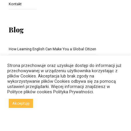
Kontakt
Blog
How Learning English Can Make You a Global Citizen
The Importance of school education
Strona przechowuje oraz uzyskuje dostęp do informacji już
przechowywanej w urządzeniu użytkownika korzystając z
plików Cookies. Akceptacja lub brak zgody na
wykorzystywanie plików Cookies odbywa się za pomocą
ustawień przeglądarki. Więcej informacji znajdziesz w
Polityce plików cookies
Polityka Prywatności.
Akceptuję
© Copyright 2021 New Horizons | Created by
Viral Code