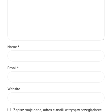
Name *
Email *
Website
Zapisz moje dane, adres e-mail i witrynę w przeglądarce