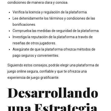
condiciones de manera clara y concisa.
Verifica la licencia y regulación de la plataforma.
Lee detenidamente los términos y condiciones de las
bonificaciones.
Comprueba las medidas de seguridad de la plataforma.
Investiga la reputación de la plataforma a través de
reseñas de otros jugadores.
Asegúrate de que la plataforma ofrezca métodos de
pago seguros y convenientes.
Siguiendo estos consejos, podrás elegir una plataforma de
juego online segura, confiable y que te ofrezca una
experiencia de juego gratificante.
Desarrollando
una Estrategia