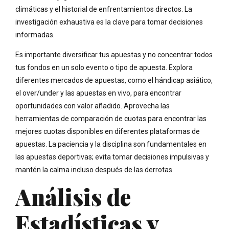
climáticas y el historial de enfrentamientos directos. La
investigación exhaustiva es la clave para tomar decisiones
informadas.
Es importante diversificar tus apuestas y no concentrar todos
tus fondos en un solo evento o tipo de apuesta. Explora
diferentes mercados de apuestas, como el hándicap asiático,
el over/under y las apuestas en vivo, para encontrar
oportunidades con valor añadido. Aprovecha las
herramientas de comparación de cuotas para encontrar las
mejores cuotas disponibles en diferentes plataformas de
apuestas. La paciencia y la disciplina son fundamentales en
las apuestas deportivas; evita tomar decisiones impulsivas y
mantén la calma incluso después de las derrotas.
Análisis de
Estadísticas y