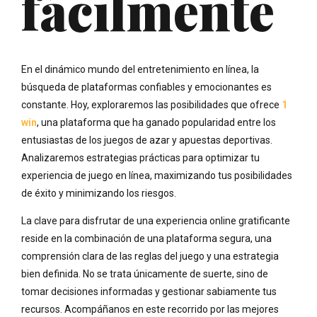
fácilmente
En el dinámico mundo del entretenimiento en línea, la
búsqueda de plataformas confiables y emocionantes es
constante. Hoy, exploraremos las posibilidades que ofrece
1
win
, una plataforma que ha ganado popularidad entre los
entusiastas de los juegos de azar y apuestas deportivas.
Analizaremos estrategias prácticas para optimizar tu
experiencia de juego en línea, maximizando tus posibilidades
de éxito y minimizando los riesgos.
La clave para disfrutar de una experiencia online gratificante
reside en la combinación de una plataforma segura, una
comprensión clara de las reglas del juego y una estrategia
bien definida. No se trata únicamente de suerte, sino de
tomar decisiones informadas y gestionar sabiamente tus
recursos. Acompáñanos en este recorrido por las mejores