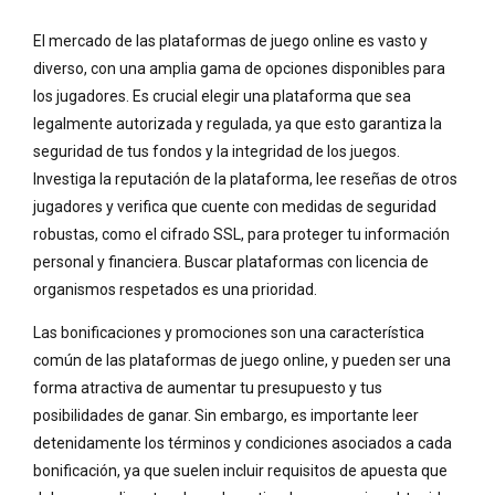
El mercado de las plataformas de juego online es vasto y
diverso, con una amplia gama de opciones disponibles para
los jugadores. Es crucial elegir una plataforma que sea
legalmente autorizada y regulada, ya que esto garantiza la
seguridad de tus fondos y la integridad de los juegos.
Investiga la reputación de la plataforma, lee reseñas de otros
jugadores y verifica que cuente con medidas de seguridad
robustas, como el cifrado SSL, para proteger tu información
personal y financiera. Buscar plataformas con licencia de
organismos respetados es una prioridad.
Las bonificaciones y promociones son una característica
común de las plataformas de juego online, y pueden ser una
forma atractiva de aumentar tu presupuesto y tus
posibilidades de ganar. Sin embargo, es importante leer
detenidamente los términos y condiciones asociados a cada
bonificación, ya que suelen incluir requisitos de apuesta que