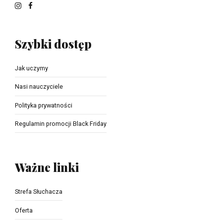
Szybki dostęp
Jak uczymy
Nasi nauczyciele
Polityka prywatności
Regulamin promocji Black Friday
Ważne linki
Strefa Słuchacza
Oferta