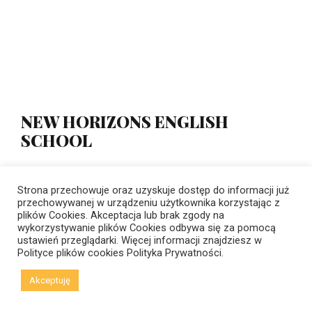
NEW HORIZONS ENGLISH
SCHOOL
Warszawa, ul. Puławska 14
Strona przechowuje oraz uzyskuje dostęp do informacji już
+22 299 06 02
+48 536 001 117
przechowywanej w urządzeniu użytkownika korzystając z
plików Cookies. Akceptacja lub brak zgody na
Pon., śr., pt: 10:00 - 19:00 | wt., czw.: 9:00 - 19:00
wykorzystywanie plików Cookies odbywa się za pomocą
ustawień przeglądarki. Więcej informacji znajdziesz w
Polityce plików cookies
Polityka Prywatności.
Akceptuję
Szybki dostęp