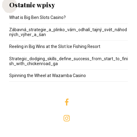
Ostatnie wpisy
What is Big Ben Slots Casino?
Zábavná_strategie_a_plinko_vám_odhalí_tajný_svět_náhod
ných_výher_a_šan
Reeling in Big Wins at the Slot Ice Fishing Resort
Strategic_dodging_skills_define_success_from_start_to_fini
sh_with_chickenroad_ga
Spinning the Wheel at Wazamba Casino