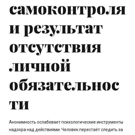
самоконтроля
и результат
отсутствия
личной
обязательнос
ти
Анонимность ослабевает психологические инструменты
надзора над действиями. Человек перестаёт следить за