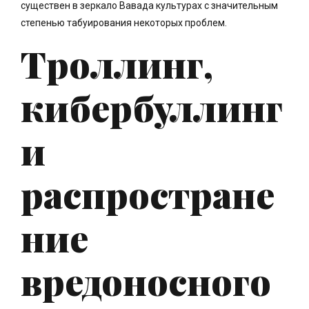
существен в зеркало Вавада культурах с значительным
степенью табуирования некоторых проблем.
Троллинг,
кибербуллинг
и
распростране
ние
вредоносного