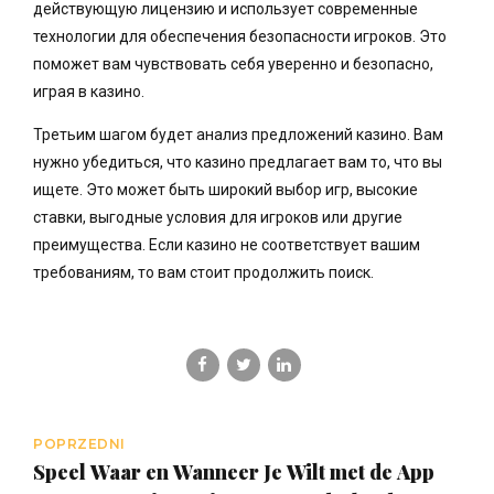
действующую лицензию и использует современные
технологии для обеспечения безопасности игроков. Это
поможет вам чувствовать себя уверенно и безопасно,
играя в казино.
Третьим шагом будет анализ предложений казино. Вам
нужно убедиться, что казино предлагает вам то, что вы
ищете. Это может быть широкий выбор игр, высокие
ставки, выгодные условия для игроков или другие
преимущества. Если казино не соответствует вашим
требованиям, то вам стоит продолжить поиск.
POPRZEDNI
Speel Waar en Wanneer Je Wilt met de App