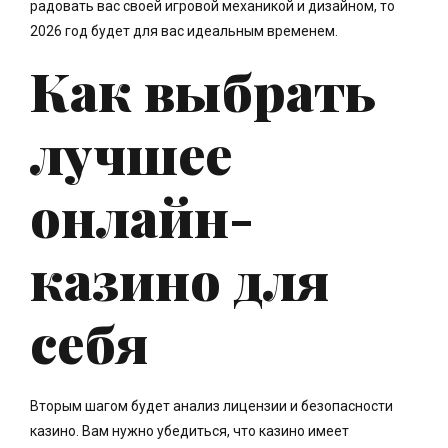
радовать вас своей игровой механикой и дизайном, то
2026 год будет для вас идеальным временем.
Как выбрать
лучшее
онлайн-
казино для
себя
Вторым шагом будет анализ лицензии и безопасности
казино. Вам нужно убедиться, что казино имеет