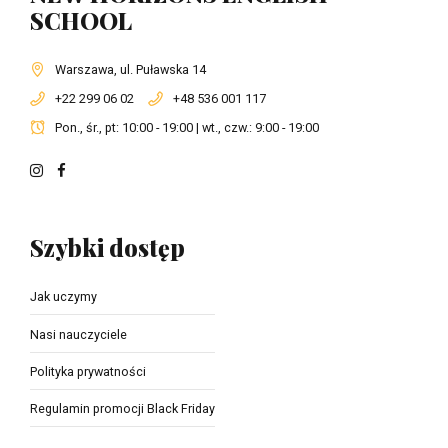
SCHOOL
Warszawa, ul. Puławska 14
+22 299 06 02
+48 536 001 117
Pon., śr., pt: 10:00 - 19:00 | wt., czw.: 9:00 - 19:00
Szybki dostęp
Jak uczymy
Nasi nauczyciele
Polityka prywatności
Regulamin promocji Black Friday