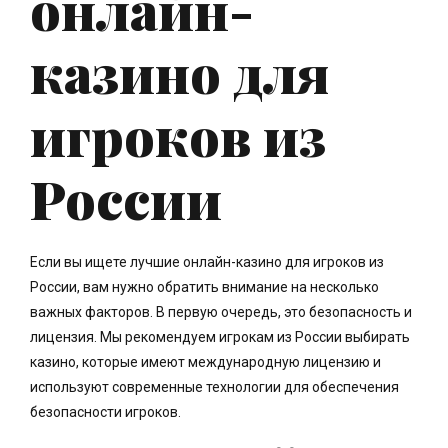
онлайн-
казино для
игроков из
России
Если вы ищете лучшие онлайн-казино для игроков из
России, вам нужно обратить внимание на несколько
важных факторов. В первую очередь, это безопасность и
лицензия. Мы рекомендуем игрокам из России выбирать
казино, которые имеют международную лицензию и
используют современные технологии для обеспечения
безопасности игроков.