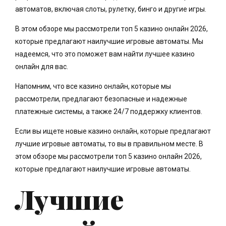
автоматов, включая слоты, рулетку, бинго и другие игры.
В этом обзоре мы рассмотрели топ 5 казино онлайн 2026,
которые предлагают наилучшие игровые автоматы. Мы
надеемся, что это поможет вам найти лучшее казино
онлайн для вас.
Напомним, что все казино онлайн, которые мы
рассмотрели, предлагают безопасные и надежные
платежные системы, а также 24/7 поддержку клиентов.
Если вы ищете новые казино онлайн, которые предлагают
лучшие игровые автоматы, то вы в правильном месте. В
этом обзоре мы рассмотрели топ 5 казино онлайн 2026,
которые предлагают наилучшие игровые автоматы.
Лучшие