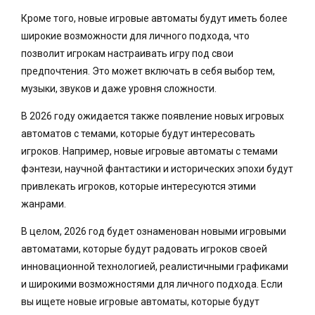
Кроме того, новые игровые автоматы будут иметь более
широкие возможности для личного подхода, что
позволит игрокам настраивать игру под свои
предпочтения. Это может включать в себя выбор тем,
музыки, звуков и даже уровня сложности.
В 2026 году ожидается также появление новых игровых
автоматов с темами, которые будут интересовать
игроков. Например, новые игровые автоматы с темами
фэнтези, научной фантастики и исторических эпохи будут
привлекать игроков, которые интересуются этими
жанрами.
В целом, 2026 год будет ознаменован новыми игровыми
автоматами, которые будут радовать игроков своей
инновационной технологией, реалистичными графиками
и широкими возможностями для личного подхода. Если
вы ищете новые игровые автоматы, которые будут