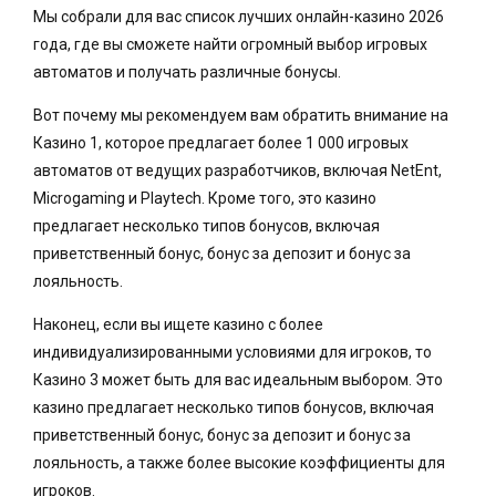
Мы собрали для вас список лучших онлайн-казино 2026
года, где вы сможете найти огромный выбор игровых
автоматов и получать различные бонусы.
Вот почему мы рекомендуем вам обратить внимание на
Казино 1, которое предлагает более 1 000 игровых
автоматов от ведущих разработчиков, включая NetEnt,
Microgaming и Playtech. Кроме того, это казино
предлагает несколько типов бонусов, включая
приветственный бонус, бонус за депозит и бонус за
лояльность.
Наконец, если вы ищете казино с более
индивидуализированными условиями для игроков, то
Казино 3 может быть для вас идеальным выбором. Это
казино предлагает несколько типов бонусов, включая
приветственный бонус, бонус за депозит и бонус за
лояльность, а также более высокие коэффициенты для
игроков.