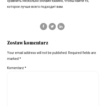
сравнить несколько онлайн-казино, чтобы найти то,
которое лучше всего подходит вам.
Zostaw komentarz
Your email address will not be published. Required fields are
marked *
Komentarz
*