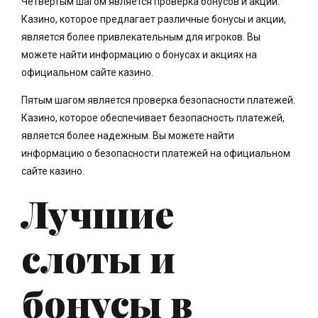
Четвертым шагом является проверка бонусов и акций.
Казино, которое предлагает различные бонусы и акции,
является более привлекательным для игроков. Вы
можете найти информацию о бонусах и акциях на
официальном сайте казино.
Пятым шагом является проверка безопасности платежей.
Казино, которое обеспечивает безопасность платежей,
является более надежным. Вы можете найти
информацию о безопасности платежей на официальном
сайте казино.
Лучшие
слоты и
бонусы в