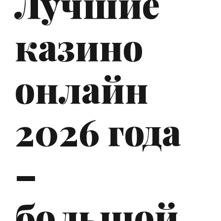
Лучшие
казино
онлайн
2026 года
–
большой