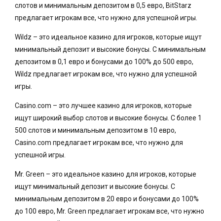
слотов и минимальным депозитом в 0,5 евро, BitStarz
предлагает игрокам все, что нужно для успешной игры.
Wildz – это идеальное казино для игроков, которые ищут
минимальный депозит и высокие бонусы. С минимальным
депозитом в 0,1 евро и бонусами до 100% до 500 евро,
Wildz предлагает игрокам все, что нужно для успешной
игры.
Casino.com – это лучшее казино для игроков, которые
ищут широкий выбор слотов и высокие бонусы. С более 1
500 слотов и минимальным депозитом в 10 евро,
Casino.com предлагает игрокам все, что нужно для
успешной игры.
Mr. Green – это идеальное казино для игроков, которые
ищут минимальный депозит и высокие бонусы. С
минимальным депозитом в 20 евро и бонусами до 100%
до 100 евро, Mr. Green предлагает игрокам все, что нужно