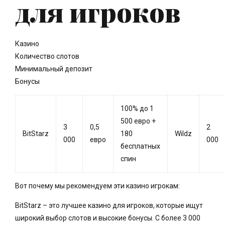
для игроков
Казино
Количество слотов
Минимальный депозит
Бонусы
100% до 1
500 евро +
3
0,5
2
BitStarz
180
Wildz
000
евро
000
бесплатных
спин
Вот почему мы рекомендуем эти казино игрокам:
BitStarz – это лучшее казино для игроков, которые ищут
широкий выбор слотов и высокие бонусы. С более 3 000