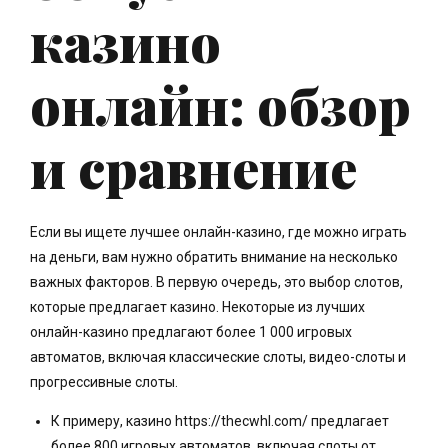
казино
онлайн: обзор
и сравнение
Если вы ищете лучшее онлайн-казино, где можно играть
на деньги, вам нужно обратить внимание на несколько
важных факторов. В первую очередь, это выбор слотов,
которые предлагает казино. Некоторые из лучших
онлайн-казино предлагают более 1 000 игровых
автоматов, включая классические слоты, видео-слоты и
прогрессивные слоты.
К примеру, казино https://thecwhl.com/ предлагает
более 800 игровых автоматов, включая слоты от