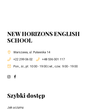
NEW HORIZONS ENGLISH
SCHOOL
Warszawa, ul. Puławska 14
+22 299 06 02
+48 536 001 117
Pon., śr., pt: 10:00 - 19:00 | wt., czw.: 9:00 - 19:00
Szybki dostęp
Jak uczymy