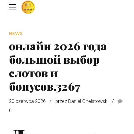
NEWS
онлайн 2026 года
большой выбор
слотов и
бонусов.3267
20 czerwca 2026
przez Daniel Chelstowski
0