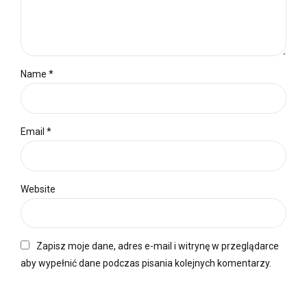
Name *
Email *
Website
Zapisz moje dane, adres e-mail i witrynę w przeglądarce
aby wypełnić dane podczas pisania kolejnych komentarzy.