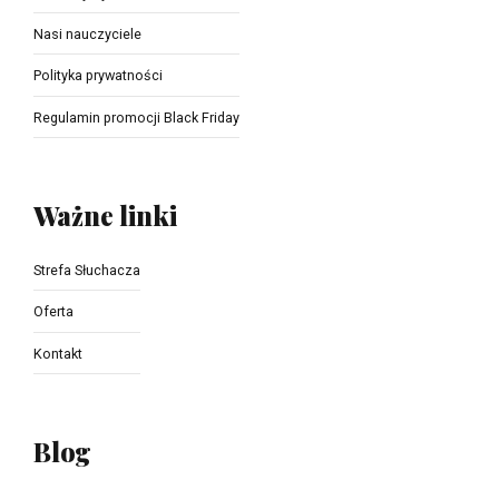
Nasi nauczyciele
Polityka prywatności
Regulamin promocji Black Friday
Ważne linki
Strefa Słuchacza
Oferta
Kontakt
Blog