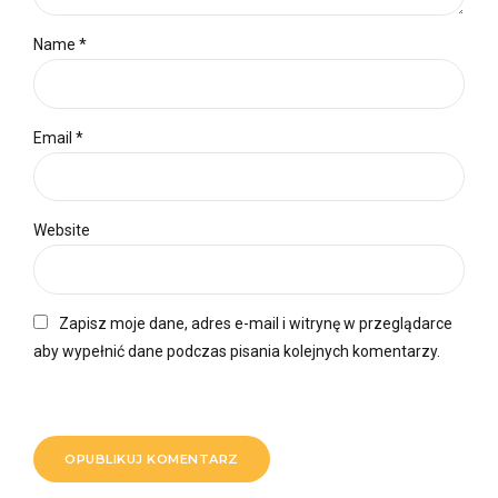
Name *
Email *
Website
Zapisz moje dane, adres e-mail i witrynę w przeglądarce
aby wypełnić dane podczas pisania kolejnych komentarzy.
OPUBLIKUJ KOMENTARZ