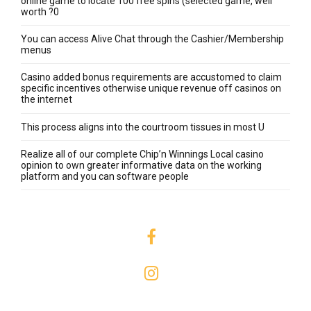
online game to locate 100 free spins (selected game, well
worth ?0
You can access Alive Chat through the Cashier/Membership
menus
Casino added bonus requirements are accustomed to claim
specific incentives otherwise unique revenue off casinos on
the internet
This process aligns into the courtroom tissues in most U
Realize all of our complete Chip’n Winnings Local casino
opinion to own greater informative data on the working
platform and you can software people