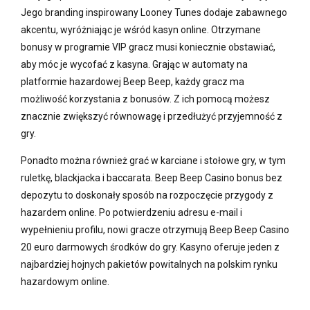
Jego branding inspirowany Looney Tunes dodaje zabawnego
akcentu, wyróżniając je wśród kasyn online. Otrzymane
bonusy w programie VIP gracz musi koniecznie obstawiać,
aby móc je wycofać z kasyna. Grając w automaty na
platformie hazardowej Beep Beep, każdy gracz ma
możliwość korzystania z bonusów. Z ich pomocą możesz
znacznie zwiększyć równowagę i przedłużyć przyjemność z
gry.
Ponadto można również grać w karciane i stołowe gry, w tym
ruletkę, blackjacka i baccarata. Beep Beep Casino bonus bez
depozytu to doskonały sposób na rozpoczęcie przygody z
hazardem online. Po potwierdzeniu adresu e-mail i
wypełnieniu profilu, nowi gracze otrzymują Beep Beep Casino
20 euro darmowych środków do gry. Kasyno oferuje jeden z
najbardziej hojnych pakietów powitalnych na polskim rynku
hazardowym online.