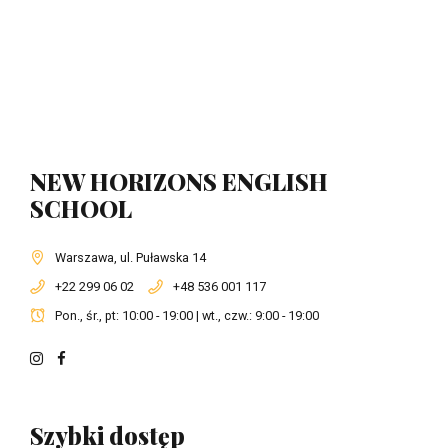
NEW HORIZONS ENGLISH
SCHOOL
Warszawa, ul. Puławska 14
+22 299 06 02
+48 536 001 117
Pon., śr., pt: 10:00 - 19:00 | wt., czw.: 9:00 - 19:00
Szybki dostęp