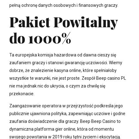
pełną ochronę danych osobowych i finansowych graczy.
Pakiet Powitalny
do 1000%
Ta europejska komisja hazardowa od dawna cieszy się
zaufaniem graczy i stanowi gwarancję uczciwości. Wiemy
dobrze, że znalezienie kasyna online, które spełniałoby
wszystkie te warunki, nie jest proste. Zespół Beep casino PL
nie ma jednak nic do ukrycia, o czym za chwilę się
przekonacie.
Zaangażowanie operatora w przejrzystość podkreśla jego
publicznie ujawniona polityka, zapewniając uczciwe i godne
zaufania doświadczenie dla graczy. Beep Beep Casino to
dynamiczna platforma gier online, która od momentu
swojego powstania w 2019 roku tętni życiem i ekscytacją.