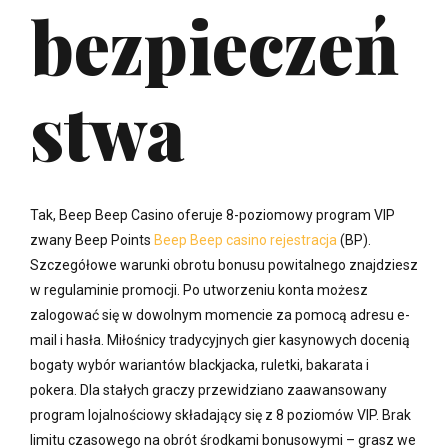
bezpieczeń
stwa
Tak, Beep Beep Casino oferuje 8-poziomowy program VIP
zwany Beep Points
Beep Beep casino rejestracja
(BP).
Szczegółowe warunki obrotu bonusu powitalnego znajdziesz
w regulaminie promocji. Po utworzeniu konta możesz
zalogować się w dowolnym momencie za pomocą adresu e-
mail i hasła. Miłośnicy tradycyjnych gier kasynowych docenią
bogaty wybór wariantów blackjacka, ruletki, bakarata i
pokera. Dla stałych graczy przewidziano zaawansowany
program lojalnościowy składający się z 8 poziomów VIP. Brak
limitu czasowego na obrót środkami bonusowymi – grasz we