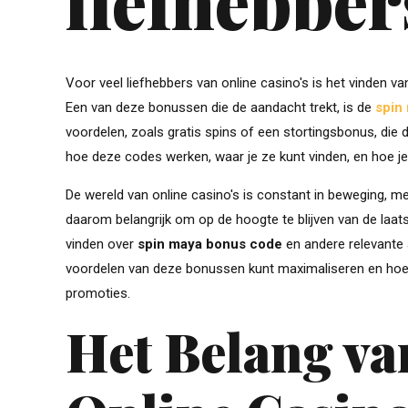
liefhebber
Voor veel liefhebbers van online casino's is het vinden va
Een van deze bonussen die de aandacht trekt, is de
spin
voordelen, zoals gratis spins of een stortingsbonus, die 
hoe deze codes werken, waar je ze kunt vinden, en hoe je 
De wereld van online casino's is constant in beweging, m
daarom belangrijk om op de hoogte te blijven van de laa
vinden over
spin maya bonus code
en andere relevante a
voordelen van deze bonussen kunt maximaliseren en hoe 
promoties.
Het Belang va