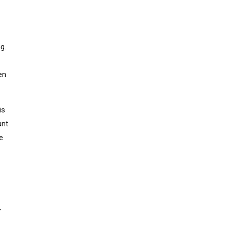
g.
en
is
unt
e
n