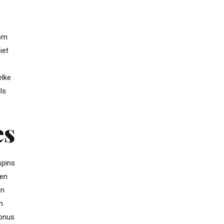
 om
iet
elke
ls
es
spins
sen
en
n
bonus