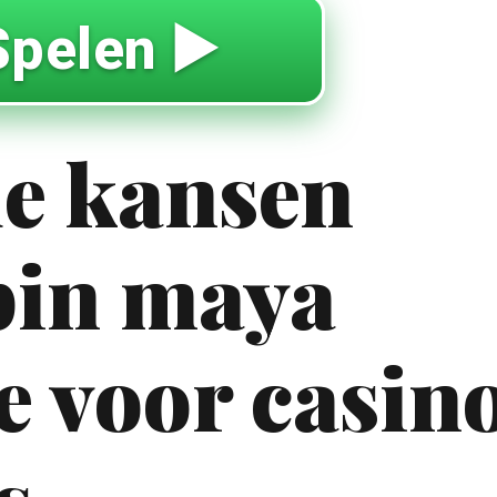
Spelen ▶️
de kansen
pin maya
e voor casin