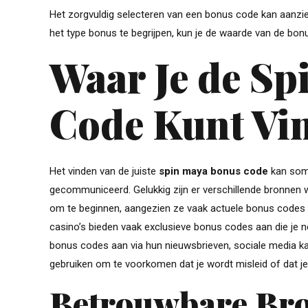
Het zorgvuldig selecteren van een bonus code kan aanzien
het type bonus te begrijpen, kun je de waarde van de bonus
Waar Je de S
Code Kunt Vi
Het vinden van de juiste
spin maya bonus code
kan soms
gecommuniceerd. Gelukkig zijn er verschillende bronnen w
om te beginnen, aangezien ze vaak actuele bonus codes p
casino’s bieden vaak exclusieve bonus codes aan die je n
bonus codes aan via hun nieuwsbrieven, sociale media ka
gebruiken om te voorkomen dat je wordt misleid of dat je
Betrouwbare Br