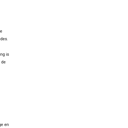
de
odes.
ng is
n de
ge en