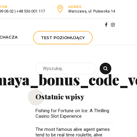
FON
ADRES
99 06 02 | +48 536 001 117
Warszawa, ul. Puławska 14
UCHACZA
TEST POZIOMUJĄCY
aya_bonus_code_vo
Ostatnie wpisy
Fishing for Fortune on Ice: A Thrilling
Casino Slot Experience
The most famous alive agent games
tend to be real time roulette, alive