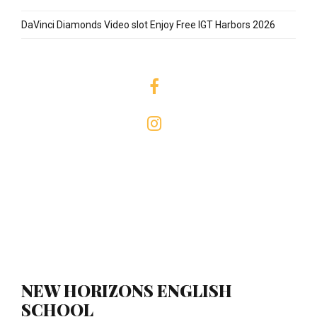
DaVinci Diamonds Video slot Enjoy Free IGT Harbors 2026
NEW HORIZONS ENGLISH
SCHOOL