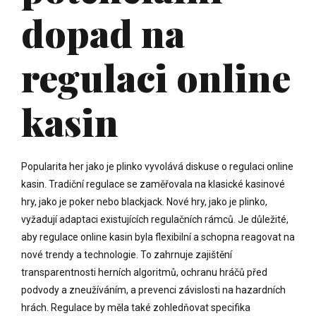
dopad na
regulaci online
kasin
Popularita her jako je plinko vyvolává diskuse o regulaci online
kasin. Tradiční regulace se zaměřovala na klasické kasinové
hry, jako je poker nebo blackjack. Nové hry, jako je plinko,
vyžadují adaptaci existujících regulačních rámců. Je důležité,
aby regulace online kasin byla flexibilní a schopna reagovat na
nové trendy a technologie. To zahrnuje zajištění
transparentnosti herních algoritmů, ochranu hráčů před
podvody a zneužíváním, a prevenci závislosti na hazardních
hrách. Regulace by měla také zohledňovat specifika