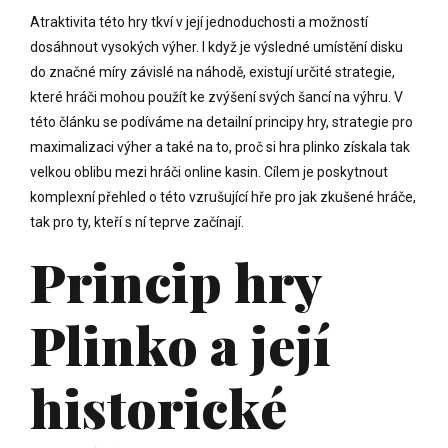
Atraktivita této hry tkví v její jednoduchosti a možností
dosáhnout vysokých výher. I když je výsledné umístění disku
do značné míry závislé na náhodě, existují určité strategie,
které hráči mohou použít ke zvýšení svých šancí na výhru. V
této článku se podíváme na detailní principy hry, strategie pro
maximalizaci výher a také na to, proč si hra plinko získala tak
velkou oblibu mezi hráči online kasin. Cílem je poskytnout
komplexní přehled o této vzrušující hře pro jak zkušené hráče,
tak pro ty, kteří s ní teprve začínají.
Princip hry
Plinko a její
historické