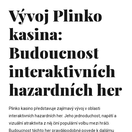
Vývoj Plinko
kasina:
Budoucnost
interaktivních
hazardních her
Plinko kasino představuje zajímavý vývoj v oblasti
interaktivních hazardních her. Jeho jednoduchost, napětí a
vizuální atraktivita z něj činí populární volbu mezi hráči.
Budoucnost těchto her pravděpodobně povede k dalšímu