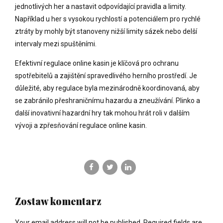
jednotlivých her a nastavit odpovídající pravidla a limity.
Například u her s vysokou rychlostí a potenciálem pro rychlé
ztráty by mohly být stanoveny nižší limity sázek nebo delší
intervaly mezi spuštěními.
Efektivní regulace online kasin je klíčová pro ochranu
spotřebitelů a zajištění spravedlivého herního prostředí. Je
důležité, aby regulace byla mezinárodně koordinovaná, aby
se zabránilo přeshraničnímu hazardu a zneužívání. Plinko a
další inovativní hazardní hry tak mohou hrát roli v dalším
vývoji a zpřesňování regulace online kasin.
Zostaw komentarz
Your email address will not be published. Required fields are