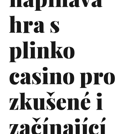
hra s
plinko
casino pro
zkušené i
začínající