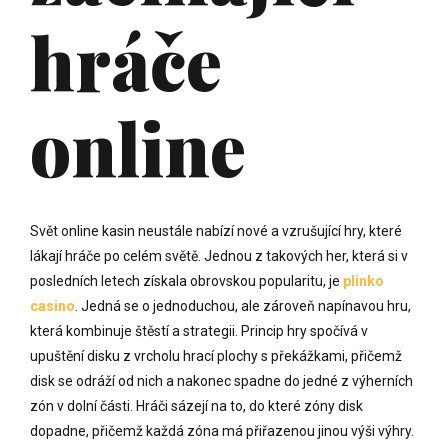
hráče
online
Svět online kasin neustále nabízí nové a vzrušující hry, které
lákají hráče po celém světě. Jednou z takových her, která si v
posledních letech získala obrovskou popularitu, je
plinko
casino
. Jedná se o jednoduchou, ale zároveň napínavou hru,
která kombinuje štěstí a strategii. Princip hry spočívá v
upuštění disku z vrcholu hrací plochy s překážkami, přičemž
disk se odráží od nich a nakonec spadne do jedné z výherních
zón v dolní části. Hráči sázejí na to, do které zóny disk
dopadne, přičemž každá zóna má přiřazenou jinou výši výhry.