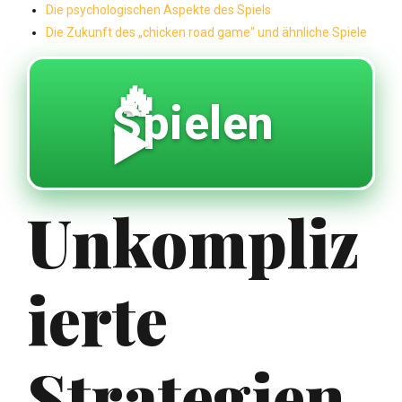
Die psychologischen Aspekte des Spiels
Die Zukunft des „chicken road game“ und ähnliche Spiele
🔥
Spielen
▶️
Unkompliz
ierte
Strategien