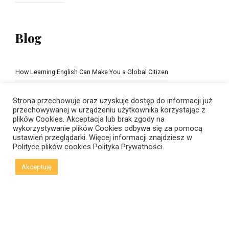
Blog
How Learning English Can Make You a Global Citizen
The Importance of school education
Strona przechowuje oraz uzyskuje dostęp do informacji już
przechowywanej w urządzeniu użytkownika korzystając z
plików Cookies. Akceptacja lub brak zgody na
wykorzystywanie plików Cookies odbywa się za pomocą
ustawień przeglądarki. Więcej informacji znajdziesz w
Polityce plików cookies
Polityka Prywatności.
Akceptuję
© Copyright 2021 New Horizons | Created by
Viral Code