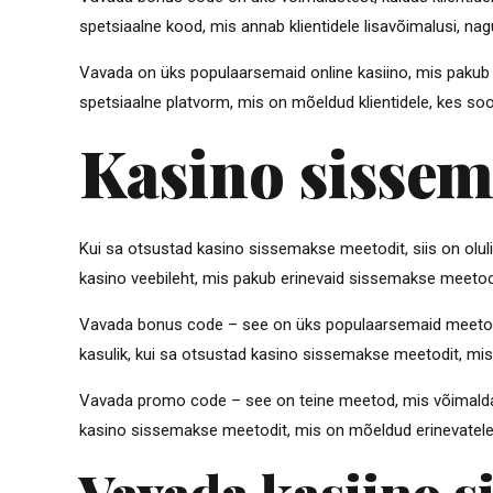
spetsiaalne kood, mis annab klientidele lisavõimalusi, na
Vavada on üks populaarsemaid online kasiino, mis pakub
spetsiaalne platvorm, mis on mõeldud klientidele, kes so
Kasino sisse
Kui sa otsustad kasino sissemakse meetodit, siis on olu
kasino veebileht, mis pakub erinevaid sissemakse meetod
Vavada bonus code – see on üks populaarsemaid meetodei
kasulik, kui sa otsustad kasino sissemakse meetodit, mis
Vavada promo code – see on teine meetod, mis võimaldab 
kasino sissemakse meetodit, mis on mõeldud erinevatele
Vavada kasiino s