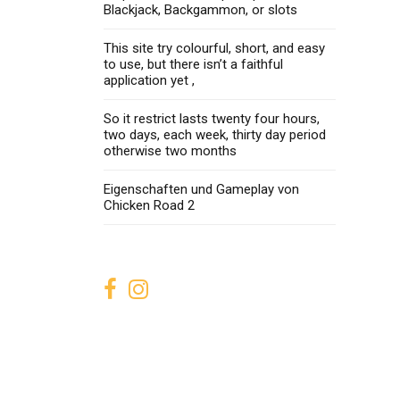
Blackjack, Backgammon, or slots
This site try colourful, short, and easy
to use, but there isn’t a faithful
application yet ,
So it restrict lasts twenty four hours,
two days, each week, thirty day period
otherwise two months
Eigenschaften und Gameplay von
Chicken Road 2