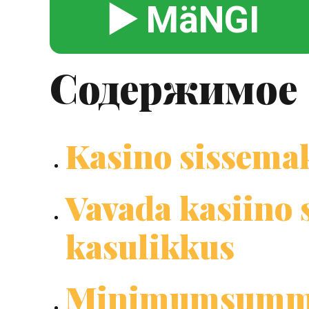
▶️ MäNGI
Содержимое
Kasino sissema
Vavada kasiino 
kasulikkus
Minimumsummad