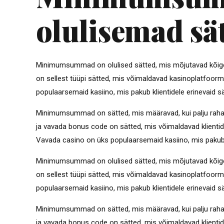
olulisemad sä
Minimumsummad on olulised sätted, mis mõjutavad kõig
on sellest tüüpi sätted, mis võimaldavad kasinoplatfoorm
populaarsemaid kasiino, mis pakub klientidele erinevaid
Minimumsummad on sätted, mis määravad, kui palju raha
ja vavada bonus code on sätted, mis võimaldavad klientid
Vavada casino on üks populaarsemaid kasiino, mis pakub
Minimumsummad on olulised sätted, mis mõjutavad kõig
on sellest tüüpi sätted, mis võimaldavad kasinoplatfoorm
populaarsemaid kasiino, mis pakub klientidele erinevaid
Minimumsummad on sätted, mis määravad, kui palju raha
ja vavada bonus code on sätted, mis võimaldavad klientid