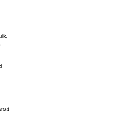
lik,
a
d
ustad