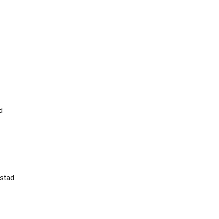
d
ustad