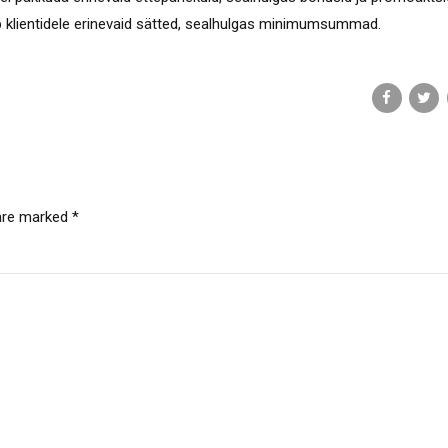
 klientidele erinevaid sätted, sealhulgas minimumsummad.
 are marked *