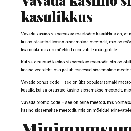
kasulikkus
Vavada kasiino sissemakse meetodite kasulikkus on, et ne
kui sa otsustad kasino sissemakse meetodit, mis on mõel
lisamüüki, mis on mõeldud erinevatele mängijatele.
Kui sa otsustad kasino sissemakse meetodit, siis on olu
kasino veebileht, mis pakub erinevaid sissemakse meetod
Vavada bonus code – see on üks populaarsemaid meetodei
kasulik, kui sa otsustad kasino sissemakse meetodit, mis
Vavada promo code – see on teine meetod, mis võimaldab 
kasino sissemakse meetodit, mis on mõeldud erinevatele
Minimumsumm