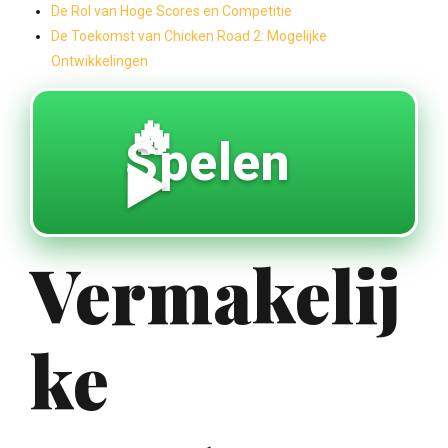
De Rol van Hoge Scores en Competitie
De Toekomst van Chicken Road 2: Mogelijke
Ontwikkelingen
🔥
Spelen
▶️
Vermakelij
ke