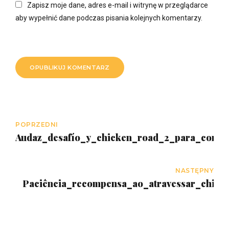
Zapisz moje dane, adres e-mail i witrynę w przeglądarce
aby wypełnić dane podczas pisania kolejnych komentarzy.
OPUBLIKUJ KOMENTARZ
POPRZEDNI
Audaz_desafío_y_chicken_road_2_para_comple
NASTĘPNY
Paciência_recompensa_ao_atravessar_chick