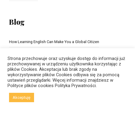
Blog
How Learning English Can Make You a Global Citizen
The Importance of school education
Strona przechowuje oraz uzyskuje dostęp do informacji już
przechowywanej w urządzeniu użytkownika korzystając z
plików Cookies. Akceptacja lub brak zgody na
wykorzystywanie plików Cookies odbywa się za pomocą
ustawień przeglądarki. Więcej informacji znajdziesz w
Polityce plików cookies
Polityka Prywatności.
Akceptuję
© Copyright 2021 New Horizons | Created by
Viral Code