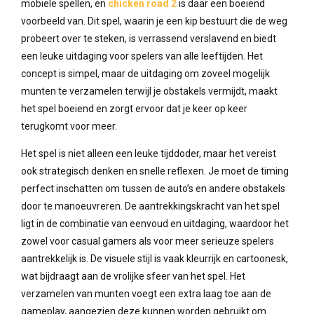
mobiele spellen, en
chicken road 2
is daar een boeiend
voorbeeld van. Dit spel, waarin je een kip bestuurt die de weg
probeert over te steken, is verrassend verslavend en biedt
een leuke uitdaging voor spelers van alle leeftijden. Het
concept is simpel, maar de uitdaging om zoveel mogelijk
munten te verzamelen terwijl je obstakels vermijdt, maakt
het spel boeiend en zorgt ervoor dat je keer op keer
terugkomt voor meer.
Het spel is niet alleen een leuke tijddoder, maar het vereist
ook strategisch denken en snelle reflexen. Je moet de timing
perfect inschatten om tussen de auto’s en andere obstakels
door te manoeuvreren. De aantrekkingskracht van het spel
ligt in de combinatie van eenvoud en uitdaging, waardoor het
zowel voor casual gamers als voor meer serieuze spelers
aantrekkelijk is. De visuele stijl is vaak kleurrijk en cartoonesk,
wat bijdraagt aan de vrolijke sfeer van het spel. Het
verzamelen van munten voegt een extra laag toe aan de
gameplay, aangezien deze kunnen worden gebruikt om