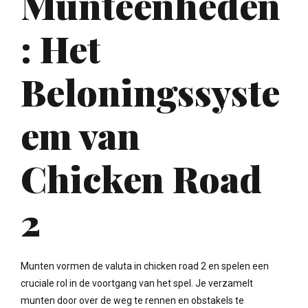
Munteenheden
: Het
Beloningssyste
em van
Chicken Road
2
Munten vormen de valuta in chicken road 2 en spelen een
cruciale rol in de voortgang van het spel. Je verzamelt
munten door over de weg te rennen en obstakels te