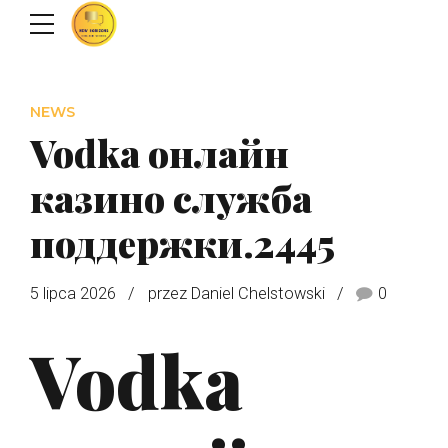
NEWS
Vodka онлайн
казино служба
поддержки.2445
5 lipca 2026
przez Daniel Chelstowski
0
Vodka