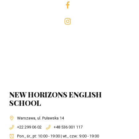
NEW HORIZONS ENGLISH
SCHOOL
Warszawa, ul. Puławska 14
+22 299 06 02
+48 536 001 117
Pon., śr., pt: 10:00 - 19:00 | wt., czw.: 9:00 - 19:00