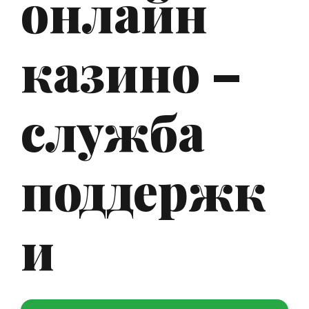
онлайн
казино –
служба
поддержк
и