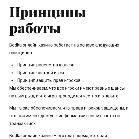
Принципы
работы
Вodka онлайн казино работает на основе следующих
принципов:
Принцип равенства шансов
Принцип честной игры
Принцип защиты прав игроков
Мы обеспечиваем, что все игроки имеют равные шансы
на выигрыш, и что игра проводится честно и открыто.
Мы также обеспечиваем, что права игроков защищены, и
что они имеют доступ к информации о своих счетах и
транзакциях.
Вodka онлайн казино – это платформа, которая