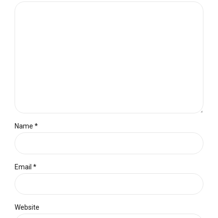
Name *
Email *
Website