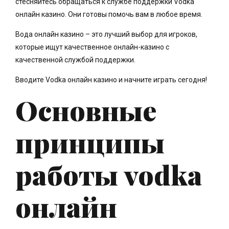
стесняйтесь обращаться к службе поддержки Vodka
онлайн казино. Они готовы помочь вам в любое время.
Вода онлайн казино – это лучший выбор для игроков,
которые ищут качественное онлайн-казино с
качественной службой поддержки.
Вводите Vodka онлайн казино и начните играть сегодня!
Основные
принципы
работы vodka
онлайн