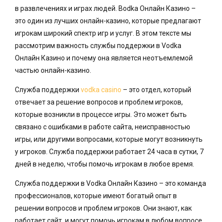
в развлечениях и играх людей. Вodka Онлайн Казино –
это один из лучших онлайн-казино, которые предлагают
игрокам широкий спектр игр и услуг. В этом тексте мы
рассмотрим важность службы поддержки в Vodka
Онлайн Казино и почему она является неотъемлемой
частью онлайн-казино.
Служба поддержки
vodka casino
– это отдел, который
отвечает за решение вопросов и проблем игроков,
которые возникли в процессе игры. Это может быть
связано с ошибками в работе сайта, неисправностью
игры, или другими вопросами, которые могут возникнуть
у игроков. Служба поддержки работает 24 часа в сутки, 7
дней в неделю, чтобы помочь игрокам в любое время.
Служба поддержки в Vodka Онлайн Казино – это команда
профессионалов, которые имеют богатый опыт в
решении вопросов и проблем игроков. Они знают, как
работает сайт, и могут помочь игрокам в любом вопросе,