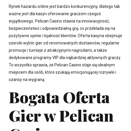
Rynek hazardu online jest bardzo konkurencyjny, dlatego tak
ważne jest dla kasyn oferowanie graczom czegoś
wyjątkowego. Pelican Casino stawia na innowacyjność,
bezpieczeństwo i odpowiedzialną grę, co przekłada się na
pozytywne opinie i lojalność klientów. Oferta kasyna obejmuje
szeroki wybór gier od renomowanych dostawców, regularne
promocje i turnieje z atrakcyjnymi nagrodami, a także
dedykowane programy VIP dla najbardziej aktywnych graczy.
To wszystko sprawia, że Pelican Casino staje się idealnym
miejscem dla osób, które szukają emocjonującej rozrywki i
szansy na wygraną.
Bogata Oferta
Gier w Pelican