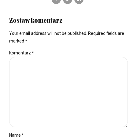
Zostaw komentarz
Your email address will not be published. Required fields are
marked *
Komentarz
*
Name *