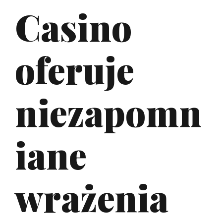
Casino
oferuje
niezapomn
iane
wrażenia