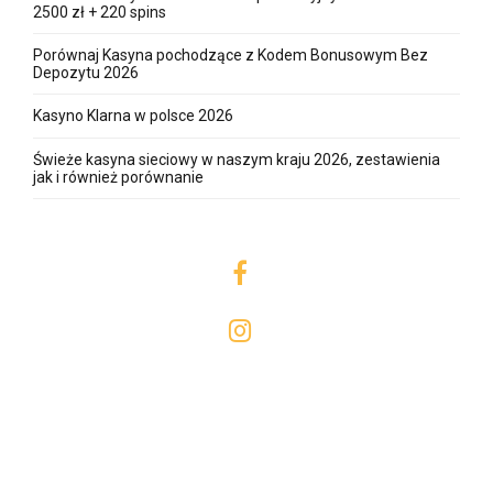
2500 zł + 220 spins
Porównaj Kasyna pochodzące z Kodem Bonusowym Bez
Depozytu 2026
Kasyno Klarna w polsce 2026
Świeże kasyna sieciowy w naszym kraju 2026, zestawienia
jak i również porównanie