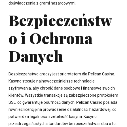
doświadczenia z grami hazardowymi.
Bezpieczeństw
o i Ochrona
Danych
Bezpieczeństwo graczy jest priorytetem dla Pelican Casino.
Kasyno stosuje najnowocześniejsze technologie
szyfrowania, aby chronić dane osobowe i finansowe swoich
klientów. Wszystkie transakcje są zabezpieczone protokołem
SSL, co gwarantuje poufność danych. Pelican Casino posiada
również licencję na prowadzenie działalności hazardowej, co
potwierdza legalność i rzetelność kasyna. Kasyno
przestrzega ścisłych standardów bezpieczeństwa i dba o to,