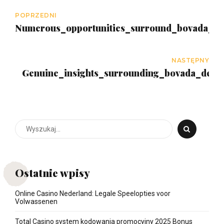
POPRZEDNI
Numerous_opportunities_surround_bovada_bet
NASTĘPNY
Genuine_insights_surrounding_bovada_deliv
Ostatnie wpisy
Online Casino Nederland: Legale Speelopties voor
Volwassenen
Total Casino system kodowania promocyjny 2025 Bonus