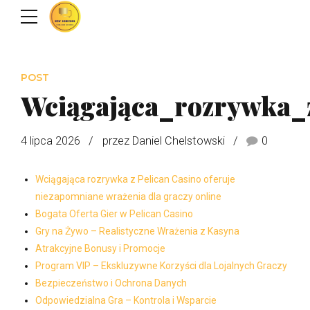
POST
Wciągająca_rozrywka_
4 lipca 2026
przez Daniel Chelstowski
0
Wciągająca rozrywka z Pelican Casino oferuje
niezapomniane wrażenia dla graczy online
Bogata Oferta Gier w Pelican Casino
Gry na Żywo – Realistyczne Wrażenia z Kasyna
Atrakcyjne Bonusy i Promocje
Program VIP – Ekskluzywne Korzyści dla Lojalnych Graczy
Bezpieczeństwo i Ochrona Danych
Odpowiedzialna Gra – Kontrola i Wsparcie