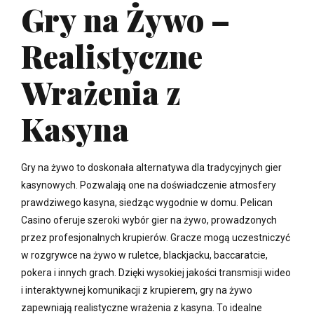
Gry na Żywo –
Realistyczne
Wrażenia z
Kasyna
Gry na żywo to doskonała alternatywa dla tradycyjnych gier
kasynowych. Pozwalają one na doświadczenie atmosfery
prawdziwego kasyna, siedząc wygodnie w domu. Pelican
Casino oferuje szeroki wybór gier na żywo, prowadzonych
przez profesjonalnych krupierów. Gracze mogą uczestniczyć
w rozgrywce na żywo w ruletce, blackjacku, baccaratcie,
pokera i innych grach. Dzięki wysokiej jakości transmisji wideo
i interaktywnej komunikacji z krupierem, gry na żywo
zapewniają realistyczne wrażenia z kasyna. To idealne