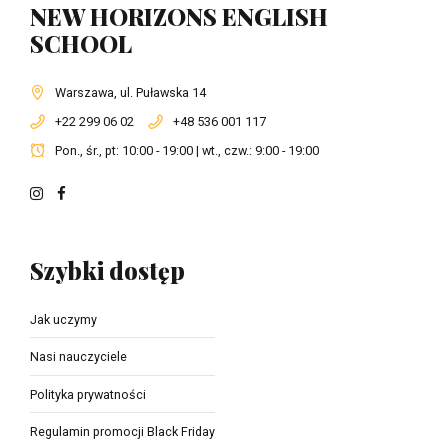
NEW HORIZONS ENGLISH
SCHOOL
Warszawa, ul. Puławska 14
+22 299 06 02
+48 536 001 117
Pon., śr., pt: 10:00 - 19:00 | wt., czw.: 9:00 - 19:00
Szybki dostęp
Jak uczymy
Nasi nauczyciele
Polityka prywatności
Regulamin promocji Black Friday