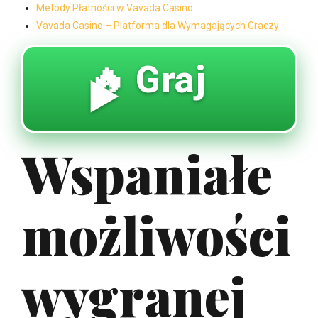
Metody Płatności w Vavada Casino
Vavada Casino – Platforma dla Wymagających Graczy
🔥 Graj
▶️
Wspaniałe
możliwości
wygranej