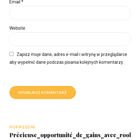
Email *
Website
Zapisz moje dane, adres e-mail i witrynę w przeglądarce
aby wypełnić dane podczas pisania kolejnych komentarzy.
OPUBLIKUJ KOMENTARZ
POPRZEDNI
Précieuse_opportunité_de_gains_avec_roobet_