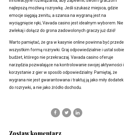
innowacyjne rozwiązania, aby zapewnić swoim graczom
najlepszą możliwą rozrywkę. Jeśli szukasz miejsca, gdzie
emocje sięgają zenitu, a szansa na wygraną jest na
wyciągnięcie ręki, Vavada casino jest idealnym wyborem. Nie
zwlekaj i dołącz do grona zadowolonych graczy już dziś!
Warto pamiętać, że gra w kasynie online powinna być przede
wszystkim formą rozrywki. Graj odpowiedzialnie i ustal sobie
budżet, którego nie przekraczaj. Vavada casino oferuje
narzędzia pozwalające na kontrolowanie swojej aktywności i
korzystanie z gier w sposób odpowiedzialny. Pamiętaj, że
wygrana nie jest gwarantowana i traktuj ją jako miły dodatek
do rozrywki, a nie jako źródło dochodu.
Zostaw komentarz