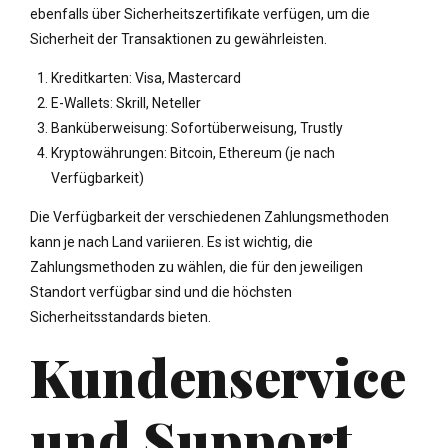
ebenfalls über Sicherheitszertifikate verfügen, um die
Sicherheit der Transaktionen zu gewährleisten.
Kreditkarten: Visa, Mastercard
E-Wallets: Skrill, Neteller
Banküberweisung: Sofortüberweisung, Trustly
Kryptowährungen: Bitcoin, Ethereum (je nach
Verfügbarkeit)
Die Verfügbarkeit der verschiedenen Zahlungsmethoden
kann je nach Land variieren. Es ist wichtig, die
Zahlungsmethoden zu wählen, die für den jeweiligen
Standort verfügbar sind und die höchsten
Sicherheitsstandards bieten.
Kundenservice
und Support