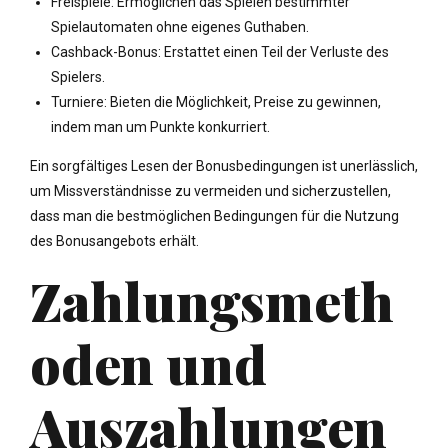
Freispiele: Ermöglichen das Spielen bestimmter
Spielautomaten ohne eigenes Guthaben.
Cashback-Bonus: Erstattet einen Teil der Verluste des
Spielers.
Turniere: Bieten die Möglichkeit, Preise zu gewinnen,
indem man um Punkte konkurriert.
Ein sorgfältiges Lesen der Bonusbedingungen ist unerlässlich,
um Missverständnisse zu vermeiden und sicherzustellen,
dass man die bestmöglichen Bedingungen für die Nutzung
des Bonusangebots erhält.
Zahlungsmeth
oden und
Auszahlungen