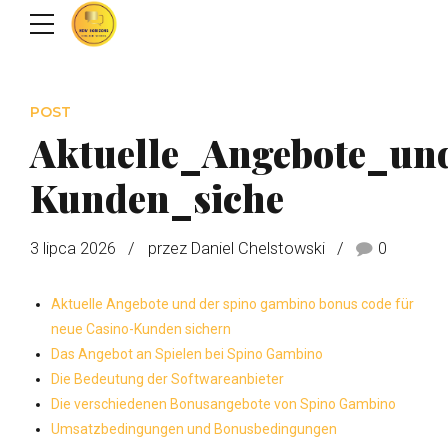
POST
Aktuelle_Angebote_un
Kunden_siche
3 lipca 2026
przez Daniel Chelstowski
0
Aktuelle Angebote und der spino gambino bonus code für
neue Casino-Kunden sichern
Das Angebot an Spielen bei Spino Gambino
Die Bedeutung der Softwareanbieter
Die verschiedenen Bonusangebote von Spino Gambino
Umsatzbedingungen und Bonusbedingungen