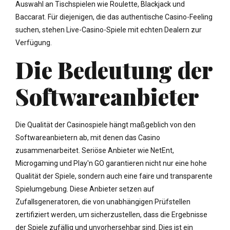
Auswahl an Tischspielen wie Roulette, Blackjack und
Baccarat. Für diejenigen, die das authentische Casino-Feeling
suchen, stehen Live-Casino-Spiele mit echten Dealern zur
Verfügung.
Die Bedeutung der
Softwareanbieter
Die Qualität der Casinospiele hängt maßgeblich von den
Softwareanbietern ab, mit denen das Casino
zusammenarbeitet. Seriöse Anbieter wie NetEnt,
Microgaming und Play'n GO garantieren nicht nur eine hohe
Qualität der Spiele, sondern auch eine faire und transparente
Spielumgebung. Diese Anbieter setzen auf
Zufallsgeneratoren, die von unabhängigen Prüfstellen
zertifiziert werden, um sicherzustellen, dass die Ergebnisse
der Spiele zufällig und unvorhersehbar sind. Dies ist ein