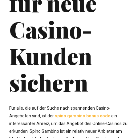
für neue
Casino-
Kunden
sichern
Für alle, die auf der Suche nach spannenden Casino-
Angeboten sind, ist der
spino gambino bonus code
ein
interessanter Anreiz, um das Angebot des Online-Casinos zu
erkunden. Spino Gambino ist ein relativ neuer Anbieter am