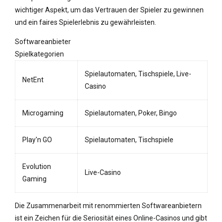
wichtiger Aspekt, um das Vertrauen der Spieler zu gewinnen
und ein faires Spielerlebnis zu gewährleisten.
Softwareanbieter
Spielkategorien
Spielautomaten, Tischspiele, Live-
NetEnt
Casino
Microgaming
Spielautomaten, Poker, Bingo
Play'n GO
Spielautomaten, Tischspiele
Evolution
Live-Casino
Gaming
Die Zusammenarbeit mit renommierten Softwareanbietern
ist ein Zeichen für die Seriosität eines Online-Casinos und gibt