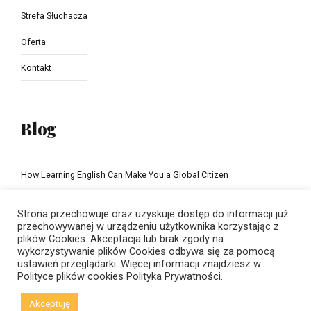
Strefa Słuchacza
Oferta
Kontakt
Blog
How Learning English Can Make You a Global Citizen
The Importance of school education
Strona przechowuje oraz uzyskuje dostęp do informacji już
przechowywanej w urządzeniu użytkownika korzystając z
plików Cookies. Akceptacja lub brak zgody na
wykorzystywanie plików Cookies odbywa się za pomocą
ustawień przeglądarki. Więcej informacji znajdziesz w
Polityce plików cookies
Polityka Prywatności.
Akceptuję
© Copyright 2021 New Horizons | Created by
Viral Code