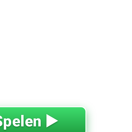
Spelen ▶️