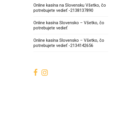
Online kasína na Slovensku Všetko, čo
potrebujete vedieť -2138137890
Online kasína Slovensko – Všetko, čo
potrebujete vedieť
Online kasína Slovensko – Všetko, čo
potrebujete vedieť -2134142656