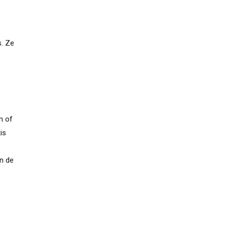
s. Ze
n of
is
an de