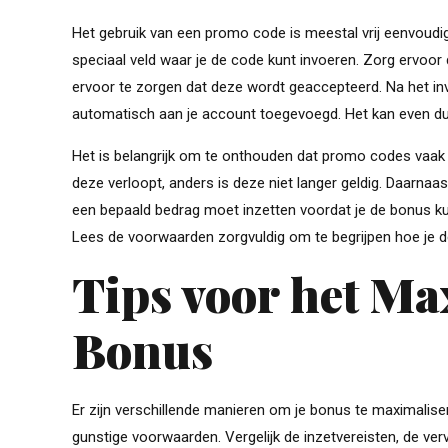
Het gebruik van een promo code is meestal vrij eenvoudig.
speciaal veld waar je de code kunt invoeren. Zorg ervoor d
ervoor te zorgen dat deze wordt geaccepteerd. Na het i
automatisch aan je account toegevoegd. Het kan even dur
Het is belangrijk om te onthouden dat promo codes vaak 
deze verloopt, anders is deze niet langer geldig. Daarnaas
een bepaald bedrag moet inzetten voordat je de bonus ku
Lees de voorwaarden zorgvuldig om te begrijpen hoe je de
Tips voor het Ma
Bonus
Er zijn verschillende manieren om je bonus te maximalise
gunstige voorwaarden. Vergelijk de inzetvereisten, de v