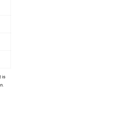
 is
n.