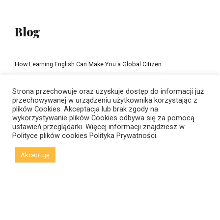
Blog
How Learning English Can Make You a Global Citizen
The Importance of school education
Strona przechowuje oraz uzyskuje dostęp do informacji już
przechowywanej w urządzeniu użytkownika korzystając z
plików Cookies. Akceptacja lub brak zgody na
wykorzystywanie plików Cookies odbywa się za pomocą
ustawień przeglądarki. Więcej informacji znajdziesz w
Polityce plików cookies
Polityka Prywatności.
Akceptuję
© Copyright 2021 New Horizons | Created by
Viral Code