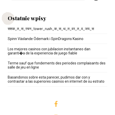
Ostatnie wpisy
सशक_त_स_रचन_tower_rush_क_स_थ_त_वर_त_व_जय_स
Spinn Växlande Ödemark i SpinDragons Kasino
Los mejores casinos con jubilacion instantaneo dan
garanti�a de la experiencia de juego fiable
Terme sauf que fondements des periodes complaisants des
salle de jeu en ligne
Basandonos sobre esta parecer, pudimos dar con y
contrastar a las superiores casinos en internet de su estrato