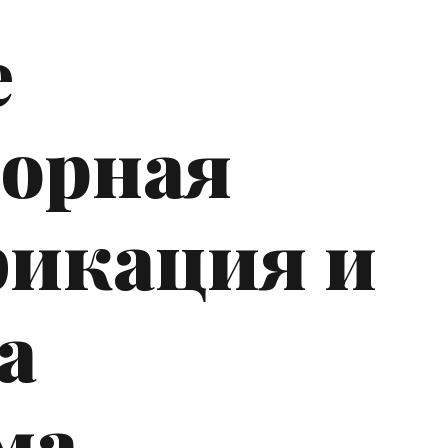
е
орная
фикация и
а
ма