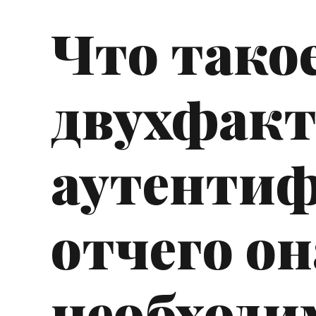
Что тако
двухфакт
аутенти
отчего он
необходи