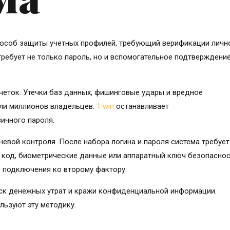
пособ защиты учетных профилей, требующий верификации личн
ребует не только пароль, но и вспомогательное подтверждени
еток. Утечки баз данных, фишинговые удары и вредное
ли миллионов владельцев.
1 win
останавливает
ичного пароля.
евой контроля. После набора логина и пароля система требует
 код, биометрические данные или аппаратный ключ безопаснос
з подключения ко второму фактору.
ск денежных утрат и кражи конфиденциальной информации.
льзуют эту методику.