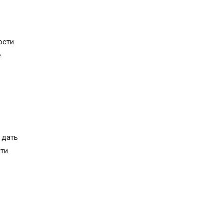
ости
е
 дать
ти.