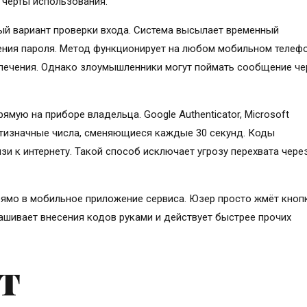
 черты использования.
й вариант проверки входа. Система высылает временный
ения пароля. Метод функционирует на любом мобильном телеф
печения. Однако злоумышленники могут поймать сообщение че
ую на приборе владельца. Google Authenticator, Microsoft
стизначные числа, сменяющиеся каждые 30 секунд. Коды
и к интернету. Такой способ исключает угрозу перехвата чере
ямо в мобильное приложение сервиса. Юзер просто жмёт кноп
ашивает внесения кодов руками и действует быстрее прочих
т