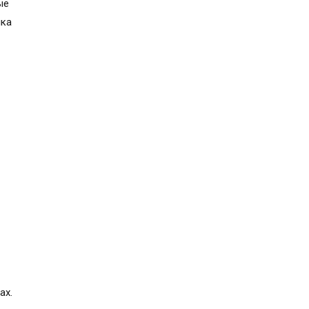
ые
йка
ах.