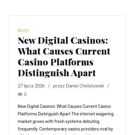
BLOG
New Digital Casinos:
What Causes Current
Casino Platforms
Distinguish Apart
27 lipca 2026
przez Daniel Chelstowski
0
New Digital Casinos: What Causes Current Casino
Platforms Distinguish Apart The internet wagering
market grows with fresh systems debuting
frequently. Contemporary casino providers rival by