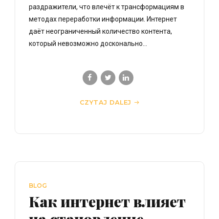
раздражители, что влечёт к трансформациям в
методах переработки информации. Интернет
даёт неограниченный количество контента,
который невозможно досконально...
CZYTAJ DALEJ
BLOG
Как интернет влияет
на становление