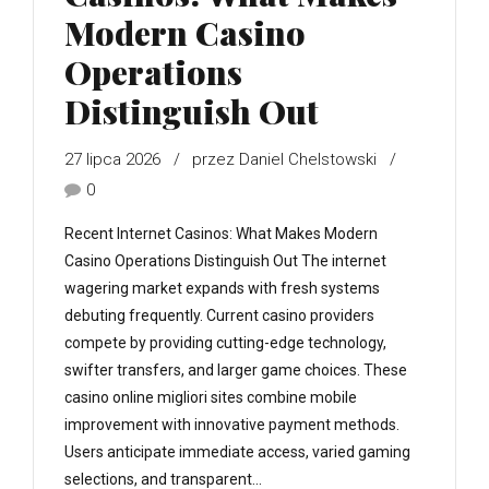
Modern Casino
Operations
Distinguish Out
27 lipca 2026
przez Daniel Chelstowski
0
Recent Internet Casinos: What Makes Modern
Casino Operations Distinguish Out The internet
wagering market expands with fresh systems
debuting frequently. Current casino providers
compete by providing cutting-edge technology,
swifter transfers, and larger game choices. These
casino online migliori sites combine mobile
improvement with innovative payment methods.
Users anticipate immediate access, varied gaming
selections, and transparent...