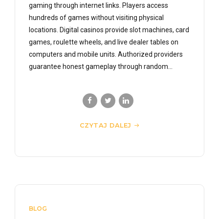
gaming through internet links. Players access
hundreds of games without visiting physical
locations. Digital casinos provide slot machines, card
games, roulette wheels, and live dealer tables on
computers and mobile units. Authorized providers
guarantee honest gameplay through random...
CZYTAJ DALEJ
BLOG