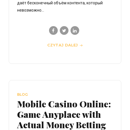
даёт бесконечный объём контента, который
невозможно...
CZYTAJ DALEJ
BLOG
Mobile Casino Online:
Game Anyplace with
Actual Money Betting