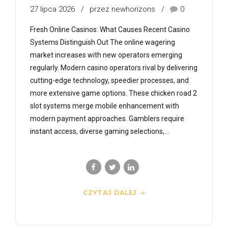
27 lipca 2026
przez newhorizons
0
Fresh Online Casinos: What Causes Recent Casino
Systems Distinguish Out The online wagering
market increases with new operators emerging
regularly. Modern casino operators rival by delivering
cutting-edge technology, speedier processes, and
more extensive game options. These chicken road 2
slot systems merge mobile enhancement with
modern payment approaches. Gamblers require
instant access, diverse gaming selections,...
CZYTAJ DALEJ