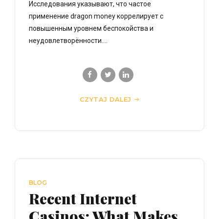
Исследования указывают, что частое
применение dragon money коррелирует с
повышенным уровнем беспокойства и
неудовлетворённости....
CZYTAJ DALEJ
BLOG
Recent Internet
Casinos: What Makes