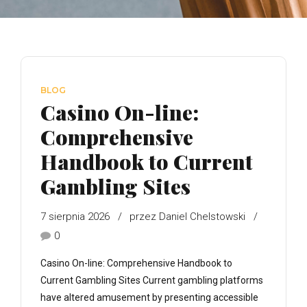
BLOG
Casino On-line:
Comprehensive
Handbook to Current
Gambling Sites
7 sierpnia 2026
przez Daniel Chelstowski
0
Casino On-line: Comprehensive Handbook to
Current Gambling Sites Current gambling platforms
have altered amusement by presenting accessible