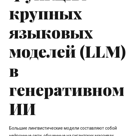
крупных
языковых
моделей (LLM)
в
генеративном
ИИ
Большие лингвистические модели составляют собой
нейронные сети, обученные на гигантских массивах