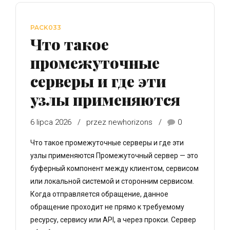
PACK033
Что такое
промежуточные
серверы и где эти
узлы применяются
6 lipca 2026
przez newhorizons
0
Что такое промежуточные серверы и где эти
узлы применяются Промежуточный сервер — это
буферный компонент между клиентом, сервисом
или локальной системой и сторонним сервисом.
Когда отправляется обращение, данное
обращение проходит не прямо к требуемому
ресурсу, сервису или API, а через прокси. Сервер