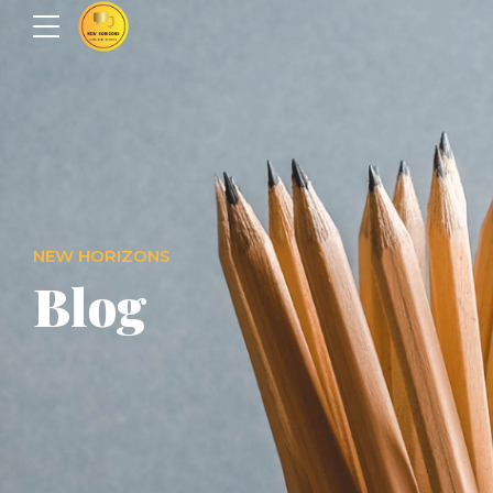
NEW HORIZONS
Blog