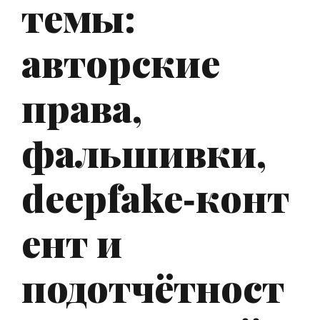
темы:
авторские
права,
фальшивки,
deepfake‑конт
ент и
подотчётност