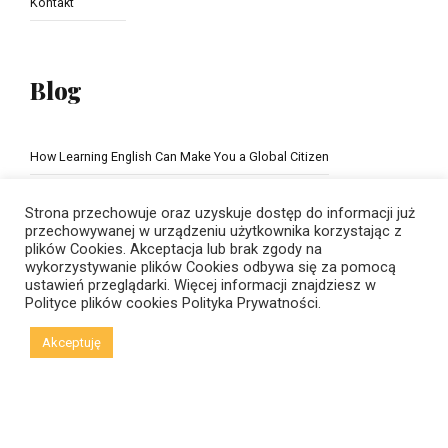
Kontakt
Blog
How Learning English Can Make You a Global Citizen
The Importance of school education
Strona przechowuje oraz uzyskuje dostęp do informacji już
przechowywanej w urządzeniu użytkownika korzystając z
plików Cookies. Akceptacja lub brak zgody na
wykorzystywanie plików Cookies odbywa się za pomocą
ustawień przeglądarki. Więcej informacji znajdziesz w
Polityce plików cookies
Polityka Prywatności.
Akceptuję
© Copyright 2021 New Horizons | Created by
Viral Code