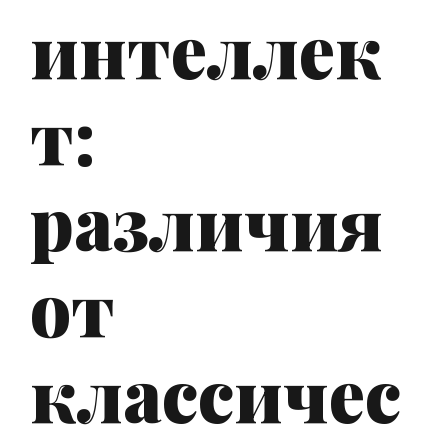
интеллек
т:
различия
от
классичес