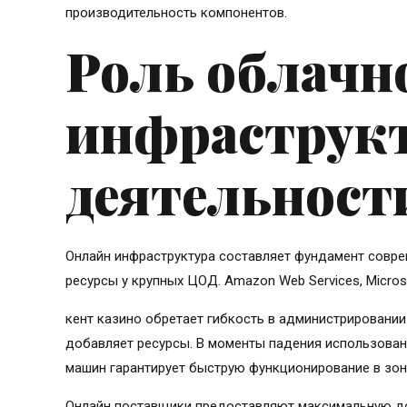
производительность компонентов.
Роль облачн
инфраструк
деятельност
Онлайн инфраструктура составляет фундамент совр
ресурсы у крупных ЦОД. Amazon Web Services, Micros
кент казино обретает гибкость в администрировании
добавляет ресурсы. В моменты падения использован
машин гарантирует быструю функционирование в зон
Онлайн поставщики предоставляют максимальную до