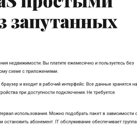
aaS простыми
ез запутанных
ения недвижимости. Вы платите ежемесячно и пользуетесь без
ному схеме с приложениями.
браузер и входит в рабочий интерфейс. Все данные хранятся н
тройства при доступности подключения. Не требуется
тервал использования. Можно подобрать пакет в зависимости 
и остановить абонемент. IT обслуживание обеспечивает группа