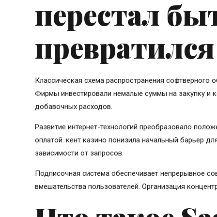
перестал бы
превратился
Классическая схема распространения софтверного о
Фирмы инвестировали немалые суммы на закупку и к
добавочных расходов.
Развитие интернет-технологий преобразовало положе
оплатой. кент казино понизила начальный барьер д
зависимости от запросов.
Подписочная система обеспечивает непрерывное со
вмешательства пользователей. Организация концент