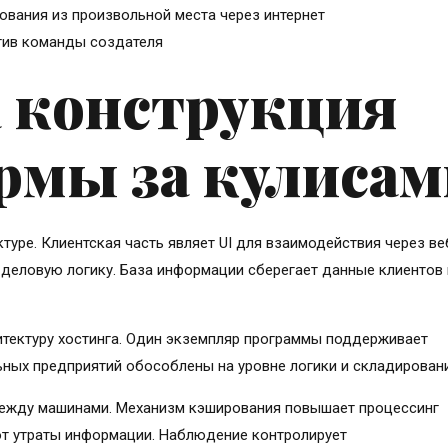
ования из произвольной места через интернет
отив команды создателя
а конструкция
рмы за кулиса
уре. Клиентская часть являет UI для взаимодействия через ве
 деловую логику. База информации сберегает данные клиентов 
итектуру хостинга. Один экземпляр программы поддерживает
ных предприятий обособлены на уровне логики и складировани
ежду машинами. Механизм кэширования повышает процессинг
от утраты информации. Наблюдение контролирует