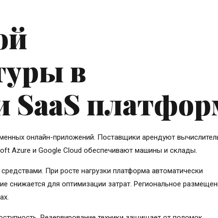
ой
туры в
и SaaS платфор
еменных онлайн-приложений. Поставщики арендуют вычислите
oft Azure и Google Cloud обеспечивают машины и склады.
 средствами. При росте нагрузки платформа автоматически
ие снижается для оптимизации затрат. Региональное размещен
ах.
ступность. Резервирование техники защищает от поломок.