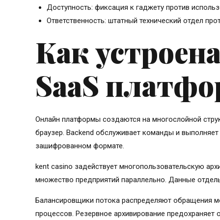
Доступность: фиксация к гаджету против использ
Ответственность: штатный технический отдел пр
Как устроен
SaaS платфо
Онлайн платформы создаются на многослойной структ
браузер. Backend обслуживает команды и выполняет
зашифрованном формате.
kent casino задействует многопользовательскую арх
множество предприятий параллельно. Данные отдель
Балансировщики потока распределяют обращения м
процессов. Резервное архивирование предохраняет 