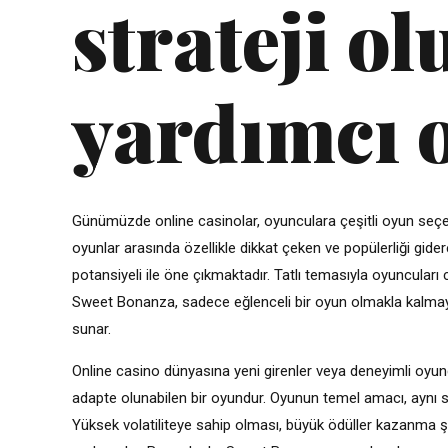
strateji o
yardımcı o
Günümüzde online casinolar, oyunculara çeşitli oyun seç
oyunlar arasında özellikle dikkat çeken ve popülerliği gide
potansiyeli ile öne çıkmaktadır. Tatlı temasıyla oyuncuları 
Sweet Bonanza, sadece eğlenceli bir oyun olmakla kalmayı
sunar.
Online casino dünyasına yeni girenler veya deneyimli oyun
adapte olunabilen bir oyundur. Oyunun temel amacı, aynı 
Yüksek volatiliteye sahip olması, büyük ödüller kazanma şan