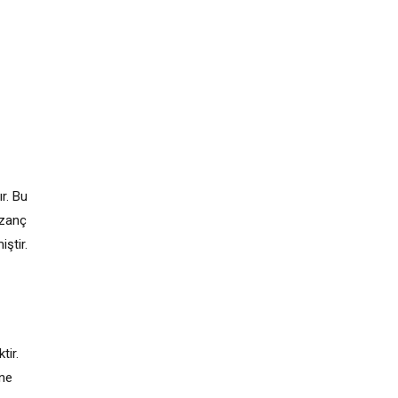
r. Bu
azanç
ştir.
tir.
ine