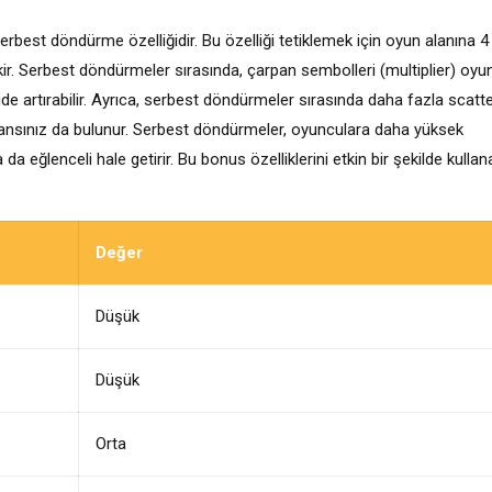
erbest döndürme özelliğidir. Bu özelliği tetiklemek için oyun alanına 4
r. Serbest döndürmeler sırasında, çarpan sembolleri (multiplier) oyu
üde artırabilir. Ayrıca, serbest döndürmeler sırasında daha fazla scatt
sınız da bulunur. Serbest döndürmeler, oyunculara daha yüksek
 eğlenceli hale getirir. Bu bonus özelliklerini etkin bir şekilde kullan
Değer
Düşük
Düşük
Orta