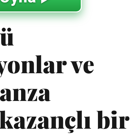
tü
onlar ve
nanza
kazançlı bir