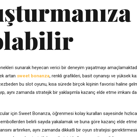
luşturmanıza
labilir
enekleri sunarak heyecan verici bir deneyim yaşatmayı amaçlamaktadı
rek artan
sweet bonanza
, renkli grafikleri, basit oynanışı ve yüksek k
cezbeden bu slot oyunu, kısa sürede birçok kişinin favorisi haline gelmi
p, aynı zamanda stratejik bir yaklaşımla kazanç elde etme imkanı da
cular için Sweet Bonanza, öğrenmesi kolay kuralları sayesinde hızlıca
sembollerden belirli sayıda yakalamak ve buna göre kazanç elde etmek
sını artırırken, aynı zamanda dikkatli bir oyun stratejisi gerektirmes