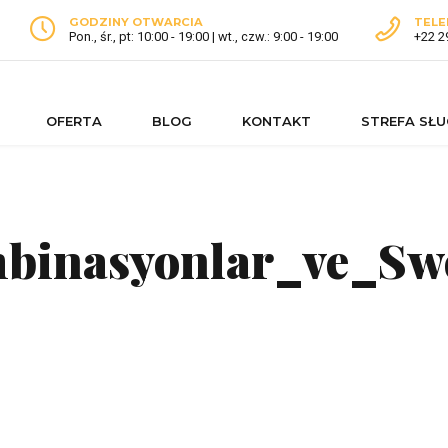
GODZINY OTWARCIA
TELE
Pon., śr., pt: 10:00 - 19:00 | wt., czw.: 9:00 - 19:00
+22 2
OFERTA
BLOG
KONTAKT
STREFA SŁ
binasyonlar_ve_Swe