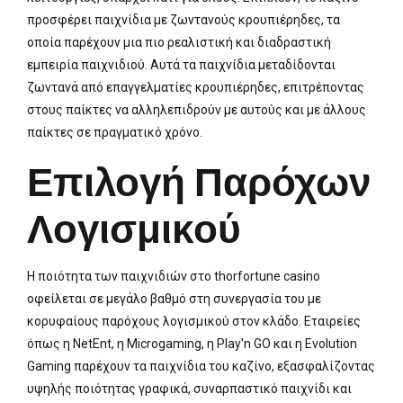
προσφέρει παιχνίδια με ζωντανούς κρουπιέρηδες, τα
οποία παρέχουν μια πιο ρεαλιστική και διαδραστική
εμπειρία παιχνιδιού. Αυτά τα παιχνίδια μεταδίδονται
ζωντανά από επαγγελματίες κρουπιέρηδες, επιτρέποντας
στους παίκτες να αλληλεπιδρούν με αυτούς και με άλλους
παίκτες σε πραγματικό χρόνο.
Επιλογή Παρόχων
Λογισμικού
Η ποιότητα των παιχνιδιών στο thorfortune casino
οφείλεται σε μεγάλο βαθμό στη συνεργασία του με
κορυφαίους παρόχους λογισμικού στον κλάδο. Εταιρείες
όπως η NetEnt, η Microgaming, η Play'n GO και η Evolution
Gaming παρέχουν τα παιχνίδια του καζίνο, εξασφαλίζοντας
υψηλής ποιότητας γραφικά, συναρπαστικό παιχνίδι και