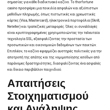
σημασίας για κάθε διαδικτυακό καζίνο. Το thorfortune
casino προσφέρει μια ποικιλία ασφαλών και αξιόπιστων
μεθόδων πληρωμής, όπως πιστωτικές και χρεωστικές
κάρτες (Visa, Mastercard), ηλεκτρονικά πορτοφόλια (Skrill,
Neteller) και τραπεζικές μεταφορές. Όλες οι συναλλαγές
είναι κρυπτογραφημένες χρησιμοποιώντας την τελευταία
τεχνολογία SSL, εξασφαλίζοντας την προστασία των
προσωπικών και οικονομικών δεδομένων των παικτών.
Επιπλέον, το καζίνο εφαρμόζει αυστηρές πολιτικές για την
αποτροπή της απάτης και της νομιμοποίησης εσόδων από
παράνομες δραστηριότητες, διασφαλίζοντας ένα ασφαλές
και δίκαιο περιβάλλον παιχνιδιού.
Απαιτήσεις
Στοιχηματισμού
και Ανάληψης