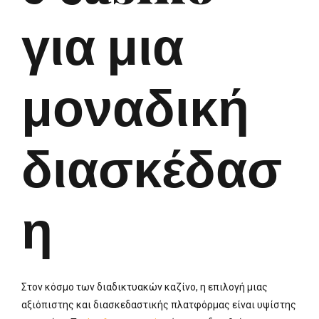
για μια
μοναδική
διασκέδασ
η
Στον κόσμο των διαδικτυακών καζίνο, η επιλογή μιας
αξιόπιστης και διασκεδαστικής πλατφόρμας είναι υψίστης