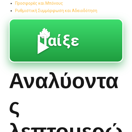
Προσφορές και Μπόνους
Ρυθμιστική Συμμόρφωση και Αδειοδότηση
🔥
Παίξε
▶️
Αναλύοντα
ς
λεπτομερώ