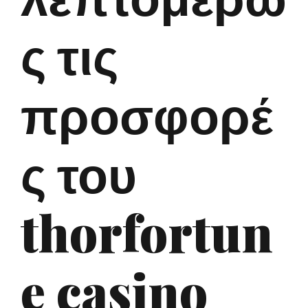
ς τις
προσφορέ
ς του
thorfortun
e casino