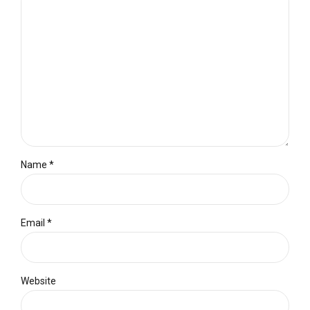
Name *
Email *
Website