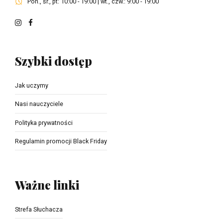
Pon., śr., pt: 10:00 - 19:00 | wt., czw.: 9:00 - 19:00
Szybki dostęp
Jak uczymy
Nasi nauczyciele
Polityka prywatności
Regulamin promocji Black Friday
Ważne linki
Strefa Słuchacza