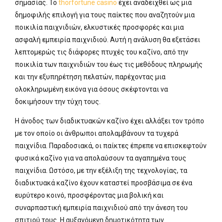
σημασίας. Το
thorfortune casino
έχει αναδειχθεί ως μια
δημοφιλής επιλογή για τους παίκτες που αναζητούν μια
ποικιλία παιχνιδιών, ελκυστικές προσφορές και μια
ασφαλή εμπειρία παιχνιδιού. Αυτή η ανάλυση θα εξετάσει
λεπτομερώς τις διάφορες πτυχές του καζίνο, από την
ποικιλία των παιχνιδιών του έως τις μεθόδους πληρωμής
και την εξυπηρέτηση πελατών, παρέχοντας μια
ολοκληρωμένη εικόνα για όσους σκέφτονται να
δοκιμήσουν την τύχη τους.
Η άνοδος των διαδικτυακών καζίνο έχει αλλάξει τον τρόπο
με τον οποίο οι άνθρωποι απολαμβάνουν τα τυχερά
παιχνίδια. Παραδοσιακά, οι παίκτες έπρεπε να επισκεφτούν
φυσικά καζίνο για να απολαύσουν τα αγαπημένα τους
παιχνίδια. Ωστόσο, με την εξέλιξη της τεχνολογίας, τα
διαδικτυακά καζίνο έχουν καταστεί προσβάσιμα σε ένα
ευρύτερο κοινό, προσφέροντας μια βολική και
συναρπαστική εμπειρία παιχνιδιού από την άνεση του
σπιτιού τους. Η αυξανόμενη δημοτικότητα των