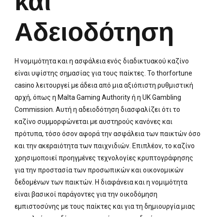
Αδειοδότηση
Η νομιμότητα και η ασφάλεια ενός διαδικτυακού καζίνο
είναι υψίστης σημασίας για τους παίκτες. Το thorfortune
casino λειτουργεί με άδεια από μια αξιόπιστη ρυθμιστική
αρχή, όπως η Malta Gaming Authority ή η UK Gambling
Commission. Αυτή η αδειοδότηση διασφαλίζει ότι το
καζίνο συμμορφώνεται με αυστηρούς κανόνες και
πρότυπα, τόσο όσον αφορά την ασφάλεια των παικτών όσο
και την ακεραιότητα των παιχνιδιών. Επιπλέον, το καζίνο
χρησιμοποιεί προηγμένες τεχνολογίες κρυπτογράφησης
για την προστασία των προσωπικών και οικονομικών
δεδομένων των παικτών. Η διαφάνεια και η νομιμότητα
είναι βασικοί παράγοντες για την οικοδόμηση
εμπιστοσύνης με τους παίκτες και για τη δημιουργία μιας