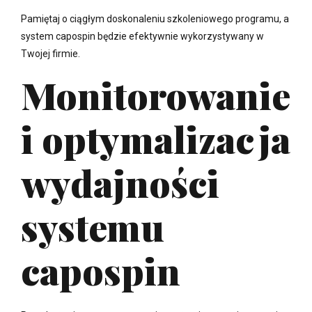
Pamiętaj o ciągłym doskonaleniu szkoleniowego programu, a
system capospin będzie efektywnie wykorzystywany w
Twojej firmie.
Monitorowanie
i optymalizacja
wydajności
systemu
capospin