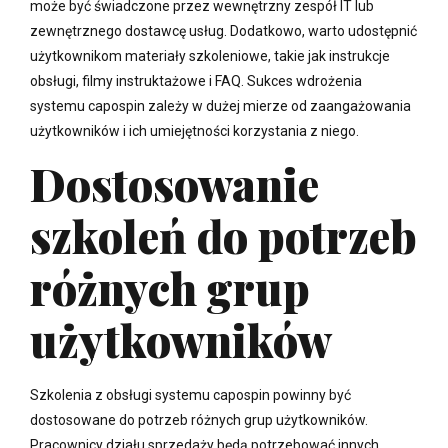
może być świadczone przez wewnętrzny zespół IT lub
zewnętrznego dostawcę usług. Dodatkowo, warto udostępnić
użytkownikom materiały szkoleniowe, takie jak instrukcje
obsługi, filmy instruktażowe i FAQ. Sukces wdrożenia
systemu capospin zależy w dużej mierze od zaangażowania
użytkowników i ich umiejętności korzystania z niego.
Dostosowanie
szkoleń do potrzeb
różnych grup
użytkowników
Szkolenia z obsługi systemu capospin powinny być
dostosowane do potrzeb różnych grup użytkowników.
Pracownicy działu sprzedaży będą potrzebować innych