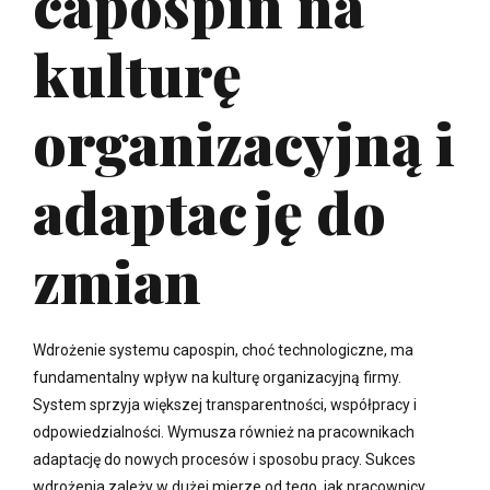
capospin na
kulturę
organizacyjną i
adaptację do
zmian
Wdrożenie systemu capospin, choć technologiczne, ma
fundamentalny wpływ na kulturę organizacyjną firmy.
System sprzyja większej transparentności, współpracy i
odpowiedzialności. Wymusza również na pracownikach
adaptację do nowych procesów i sposobu pracy. Sukces
wdrożenia zależy w dużej mierze od tego, jak pracownicy