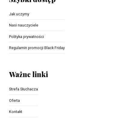
Jak uczymy
Nasi nauczyciele
Polityka prywatności
Regulamin promocji Black Friday
Ważne linki
Strefa Słuchacza
Oferta
Kontakt