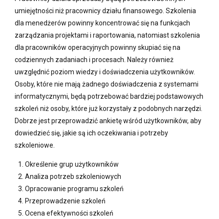
umiejętności niż pracownicy działu finansowego. Szkolenia
dla menedżerów powinny koncentrować się na funkcjach
zarządzania projektami i raportowania, natomiast szkolenia
dla pracowników operacyjnych powinny skupiać się na
codziennych zadaniach i procesach. Należy również
uwzględnić poziom wiedzy i doświadczenia użytkowników.
Osoby, które nie mają żadnego doświadczenia z systemami
informatycznymi, będą potrzebować bardziej podstawowych
szkoleń niż osoby, które już korzystały z podobnych narzędzi.
Dobrze jest przeprowadzić ankietę wśród użytkowników, aby
dowiedzieć się, jakie są ich oczekiwania i potrzeby
szkoleniowe.
Określenie grup użytkowników
Analiza potrzeb szkoleniowych
Opracowanie programu szkoleń
Przeprowadzenie szkoleń
Ocena efektywności szkoleń