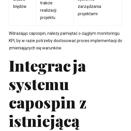
trakcie
błędów
zarządzania
realizacji
projektami
projektu
Wdrażając capospin, należy pamiętać o ciągłym monitoringu
KPI, by w razie potrzeby dostosować proces implementacji do
zmieniających się warunków.
Integracja
systemu
capospin z
istniejącą