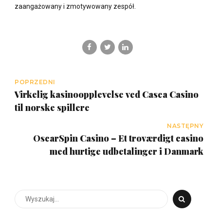
zaangażowany i zmotywowany zespół.
POPRZEDNI
Virkelig kasinoopplevelse ved Casea Casino
til norske spillere
NASTĘPNY
OscarSpin Casino – Et troværdigt casino
med hurtige udbetalinger i Danmark