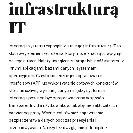
infrastrukturą
IT
Integracja systemu capospin z istniejącą infrastrukturą IT to
kluczowy element wdrożenia, który może znacząco wpłynąć
na jego sukces. Należy uwzględnić kompatybilność systemu z
innymi aplikacjami, bazami danych i systemami
operacyjnymi. Często konieczne jest opracowanie
interfejsów (API) lub wykorzystanie gotowych konektorów,
które umożliwią wymianę danych między systemami.
Integracja powinna być przeprowadzona w sposób
transparentny dla użytkowników, tak aby nie zakłócała ich
codziennej pracy. Ważne jest również zapewnienie
bezpieczeństwa danych podczas przesyłania i
przechowywania. Należy też uwzględnić potencjalne