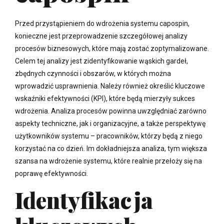
Przed przystąpieniem do wdrożenia systemu capospin,
konieczne jest przeprowadzenie szczegółowej analizy
procesów biznesowych, które mają zostać zoptymalizowane.
Celem tej analizy jest zidentyfikowanie wąskich gardeł,
zbędnych czynności i obszarów, w których można
wprowadzić usprawnienia. Należy również określić kluczowe
wskaźniki efektywności (KPI), które będą mierzyły sukces
wdrożenia. Analiza procesów powinna uwzględniać zarówno
aspekty techniczne, jak i organizacyjne, a także perspektywę
użytkowników systemu – pracowników, którzy będą z niego
korzystać na co dzień. Im dokładniejsza analiza, tym większa
szansa na wdrożenie systemu, które realnie przełoży się na
poprawę efektywności.
Identyfikacja