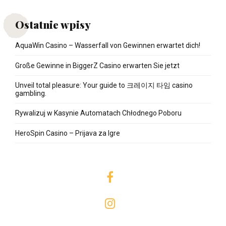
Ostatnie wpisy
AquaWin Casino – Wasserfall von Gewinnen erwartet dich!
Große Gewinne in BiggerZ Casino erwarten Sie jetzt
Unveil total pleasure: Your guide to 크레이지 타임 casino
gambling.
Rywalizuj w Kasynie Automatach Chłodnego Poboru
HeroSpin Casino – Prijava za Igre