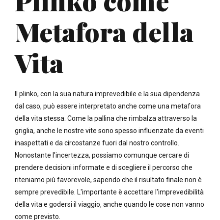
Plinko come
Metafora della
Vita
Il plinko, con la sua natura imprevedibile e la sua dipendenza
dal caso, può essere interpretato anche come una metafora
della vita stessa. Come la pallina che rimbalza attraverso la
griglia, anche le nostre vite sono spesso influenzate da eventi
inaspettati e da circostanze fuori dal nostro controllo.
Nonostante l'incertezza, possiamo comunque cercare di
prendere decisioni informate e di scegliere il percorso che
riteniamo più favorevole, sapendo che il risultato finale non è
sempre prevedibile. L'importante è accettare l'imprevedibilità
della vita e godersi il viaggio, anche quando le cose non vanno
come previsto.