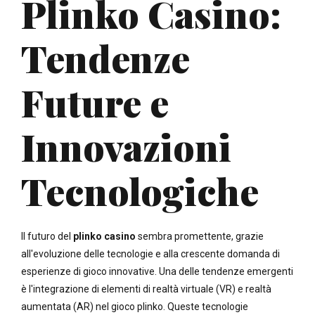
Plinko Casino:
Tendenze
Future e
Innovazioni
Tecnologiche
Il futuro del
plinko casino
sembra promettente, grazie
all'evoluzione delle tecnologie e alla crescente domanda di
esperienze di gioco innovative. Una delle tendenze emergenti
è l'integrazione di elementi di realtà virtuale (VR) e realtà
aumentata (AR) nel gioco plinko. Queste tecnologie