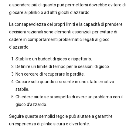
a spendere più di quanto può permettersi dovrebbe evitare di
giocare al plinko o ad altri giochi d'azzardo.
La consapevolezza dei propri limiti e la capacità di prendere
decisioni razionali sono elementi essenziali per evitare di
cadere in comportamenti problematici legati al gioco
d'azzardo.
Stabilire un budget di gioco e rispettarlo.
Definire un limite di tempo per le sessioni di gioco.
Non cercare di recuperare le perdite.
Giocare solo quando ci si sente in uno stato emotivo
stabile.
Chiedere aiuto se si sospetta di avere un problema con il
gioco d'azzardo.
Seguire queste semplici regole può aiutare a garantire
un'esperienza di plinko sicura e divertente.