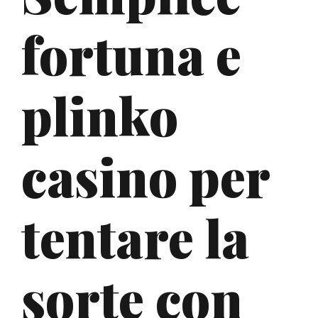
fortuna e
plinko
casino per
tentare la
sorte con