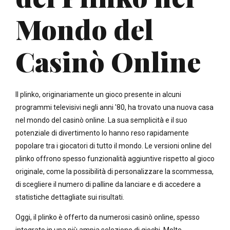
Mondo del
Casinò Online
Il plinko, originariamente un gioco presente in alcuni
programmi televisivi negli anni '80, ha trovato una nuova casa
nel mondo del casinò online. La sua semplicità e il suo
potenziale di divertimento lo hanno reso rapidamente
popolare tra i giocatori di tutto il mondo. Le versioni online del
plinko offrono spesso funzionalità aggiuntive rispetto al gioco
originale, come la possibilità di personalizzare la scommessa,
di scegliere il numero di palline da lanciare e di accedere a
statistiche dettagliate sui risultati.
Oggi, il plinko è offerto da numerosi casinò online, spesso
integrato in una più ampia selezione di giochi. Molte