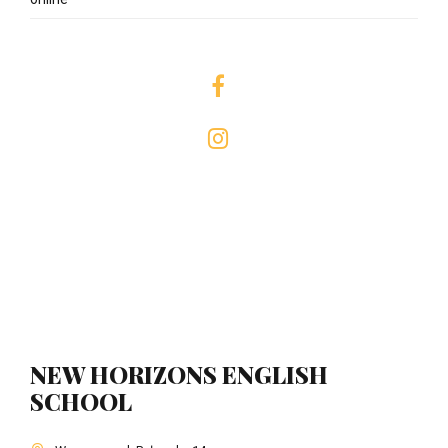
NEW HORIZONS ENGLISH
SCHOOL