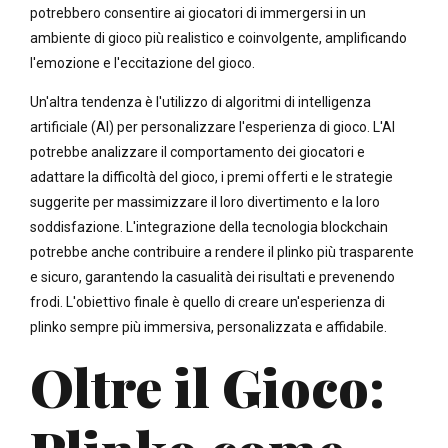
potrebbero consentire ai giocatori di immergersi in un
ambiente di gioco più realistico e coinvolgente, amplificando
l'emozione e l'eccitazione del gioco.
Un'altra tendenza è l'utilizzo di algoritmi di intelligenza
artificiale (AI) per personalizzare l'esperienza di gioco. L'AI
potrebbe analizzare il comportamento dei giocatori e
adattare la difficoltà del gioco, i premi offerti e le strategie
suggerite per massimizzare il loro divertimento e la loro
soddisfazione. L'integrazione della tecnologia blockchain
potrebbe anche contribuire a rendere il plinko più trasparente
e sicuro, garantendo la casualità dei risultati e prevenendo
frodi. L'obiettivo finale è quello di creare un'esperienza di
plinko sempre più immersiva, personalizzata e affidabile.
Oltre il Gioco: