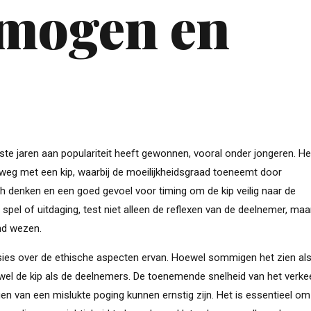
rmogen en
ste jaren aan populariteit heeft gewonnen, vooral onder jongeren. He
n weg met een kip, waarbij de moeilijkheidsgraad toeneemt door
ch denken en een goed gevoel voor timing om de kip veilig naar de
n spel of uitdaging, test niet alleen de reflexen van de deelnemer, ma
end wezen.
ussies over de ethische aspecten ervan. Hoewel sommigen het zien al
owel de kip als de deelnemers. De toenemende snelheid van het verke
gen van een mislukte poging kunnen ernstig zijn. Het is essentieel om