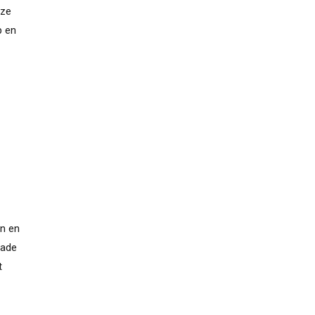
eze
p en
en en
hade
t