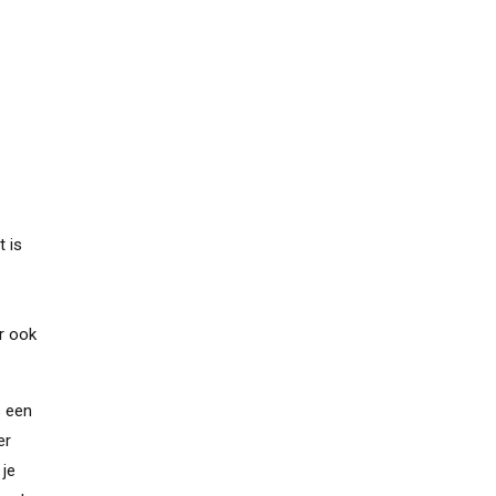
t is
ar ook
s een
er
 je