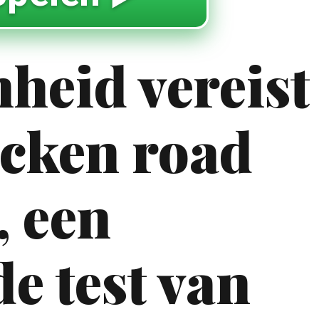
eid vereist
icken road
, een
e test van