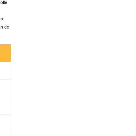
olle
is
an de