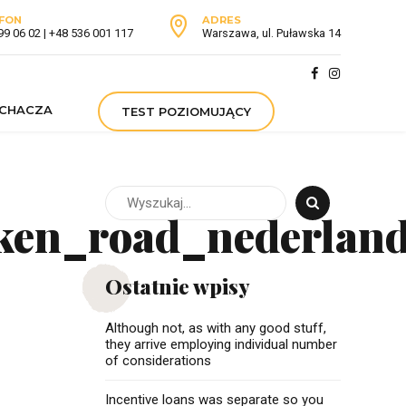
FON
ADRES
99 06 02 | +48 536 001 117
Warszawa, ul. Puławska 14
UCHACZA
TEST POZIOMUJĄCY
ken_road_nederland
Ostatnie wpisy
Although not, as with any good stuff,
they arrive employing individual number
of considerations
Incentive loans was separate so you