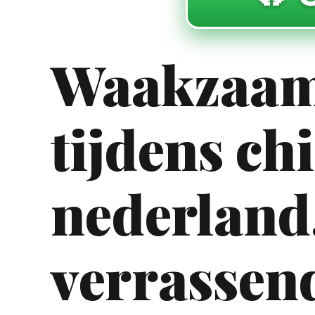
Waakzaamh
tijdens ch
nederland
verrassend