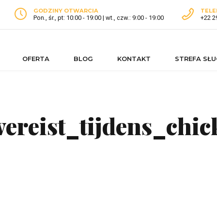
GODZINY OTWARCIA
TELE
Pon., śr., pt: 10:00 - 19:00 | wt., czw.: 9:00 - 19:00
+22 2
OFERTA
BLOG
KONTAKT
STREFA SŁ
reist_tijdens_chic