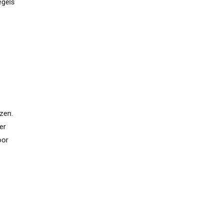
egels
zen.
er
oor