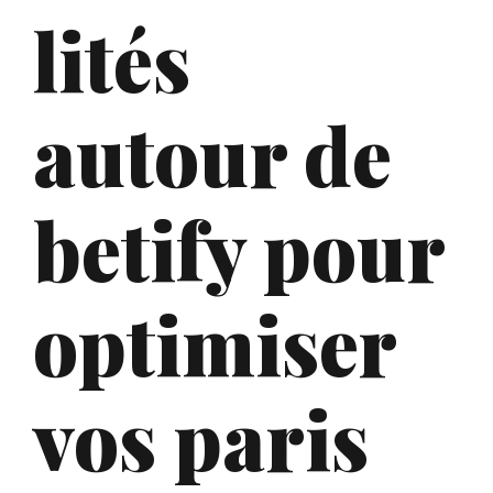
lités
autour de
betify pour
optimiser
vos paris