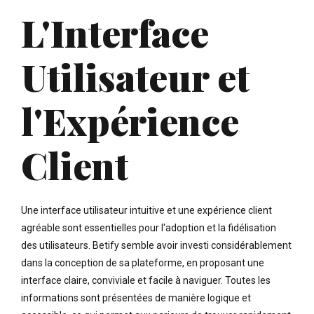
L'Interface
Utilisateur et
l'Expérience
Client
Une interface utilisateur intuitive et une expérience client
agréable sont essentielles pour l'adoption et la fidélisation
des utilisateurs. Betify semble avoir investi considérablement
dans la conception de sa plateforme, en proposant une
interface claire, conviviale et facile à naviguer. Toutes les
informations sont présentées de manière logique et