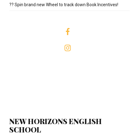
?? Spin brand new Wheel to track down Book Incentives!
NEW HORIZONS ENGLISH
SCHOOL