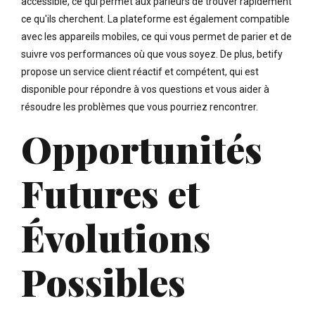
accessible, ce qui permet aux parieurs de trouver rapidement
ce qu'ils cherchent. La plateforme est également compatible
avec les appareils mobiles, ce qui vous permet de parier et de
suivre vos performances où que vous soyez. De plus, betify
propose un service client réactif et compétent, qui est
disponible pour répondre à vos questions et vous aider à
résoudre les problèmes que vous pourriez rencontrer.
Opportunités
Futures et
Évolutions
Possibles