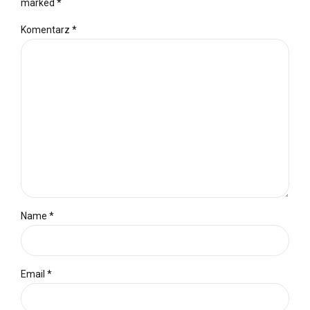
marked *
Komentarz
*
Name *
Email *