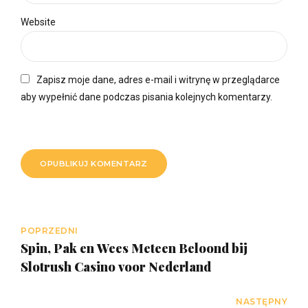
Website
Zapisz moje dane, adres e-mail i witrynę w przeglądarce
aby wypełnić dane podczas pisania kolejnych komentarzy.
OPUBLIKUJ KOMENTARZ
POPRZEDNI
Spin, Pak en Wees Meteen Beloond bij
Slotrush Casino voor Nederland
NASTĘPNY