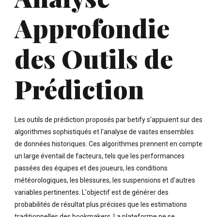
Approfondie
des Outils de
Prédiction
Les outils de prédiction proposés par betify s'appuient sur des
algorithmes sophistiqués et l'analyse de vastes ensembles
de données historiques. Ces algorithmes prennent en compte
un large éventail de facteurs, tels que les performances
passées des équipes et des joueurs, les conditions
météorologiques, les blessures, les suspensions et d'autres
variables pertinentes. L'objectif est de générer des
probabilités de résultat plus précises que les estimations
traditionnelles des bookmakers. La plateforme ne se