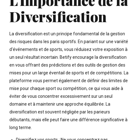
L'Importance de la
Diversification
La diversification est un principe fondamental de la gestion
des risques dans les paris sportifs. En pariant sur une variété
d'événements et de sports, vous réduisez votre exposition à
un seul résultat incertain. Betify encourage la diversification
en vous offrant des prédictions et des outils de gestion des
mises pour un large éventail de sports et de compétitions. La
plateforme vous permet également de définir des limites de
mise pour chaque sport ou compétition, ce qui vous aide à
éviter de vous concentrer excessivement sur un seul
domaine et à maintenir une approche équilibrée. La
diversification est souvent négligée par les parieurs
débutants, mais elle peut faire une différence significative à
long terme.
Diversifiez vos sports : Ne vous concentrez pas