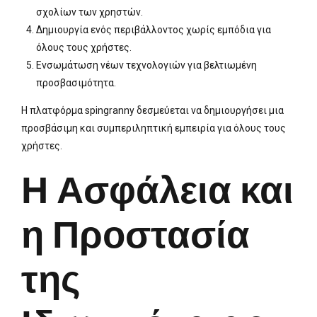
σχολίων των χρηστών.
Δημιουργία ενός περιβάλλοντος χωρίς εμπόδια για
όλους τους χρήστες.
Ενσωμάτωση νέων τεχνολογιών για βελτιωμένη
προσβασιμότητα.
Η πλατφόρμα spingranny δεσμεύεται να δημιουργήσει μια
προσβάσιμη και συμπεριληπτική εμπειρία για όλους τους
χρήστες.
Η Ασφάλεια και
η Προστασία
της