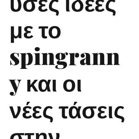
υσες ιδέες
με το
spingrann
y και οι
νέες τάσεις
στην