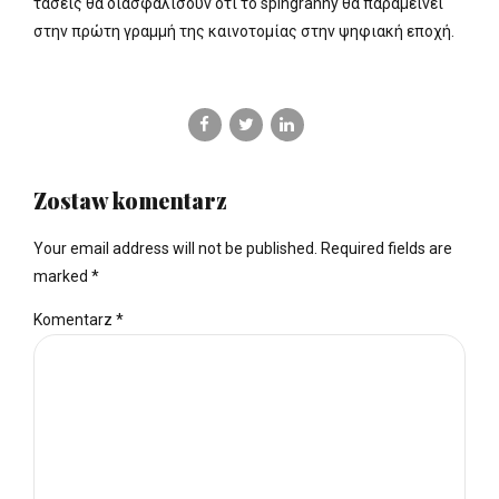
τάσεις θα διασφαλίσουν ότι το spingranny θα παραμείνει
στην πρώτη γραμμή της καινοτομίας στην ψηφιακή εποχή.
Zostaw komentarz
Your email address will not be published. Required fields are
marked *
Komentarz
*