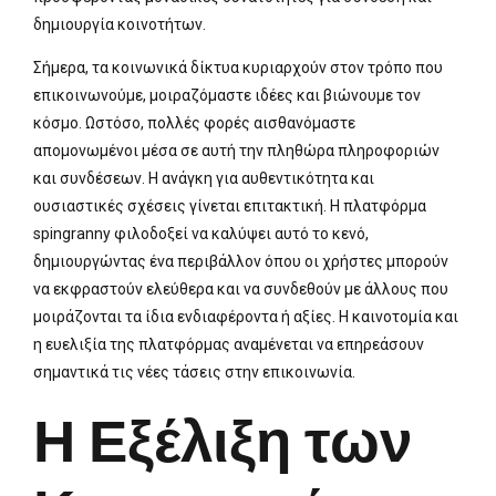
δημιουργία κοινοτήτων.
Σήμερα, τα κοινωνικά δίκτυα κυριαρχούν στον τρόπο που
επικοινωνούμε, μοιραζόμαστε ιδέες και βιώνουμε τον
κόσμο. Ωστόσο, πολλές φορές αισθανόμαστε
απομονωμένοι μέσα σε αυτή την πληθώρα πληροφοριών
και συνδέσεων. Η ανάγκη για αυθεντικότητα και
ουσιαστικές σχέσεις γίνεται επιτακτική. Η πλατφόρμα
spingranny φιλοδοξεί να καλύψει αυτό το κενό,
δημιουργώντας ένα περιβάλλον όπου οι χρήστες μπορούν
να εκφραστούν ελεύθερα και να συνδεθούν με άλλους που
μοιράζονται τα ίδια ενδιαφέροντα ή αξίες. Η καινοτομία και
η ευελιξία της πλατφόρμας αναμένεται να επηρεάσουν
σημαντικά τις νέες τάσεις στην επικοινωνία.
Η Εξέλιξη των