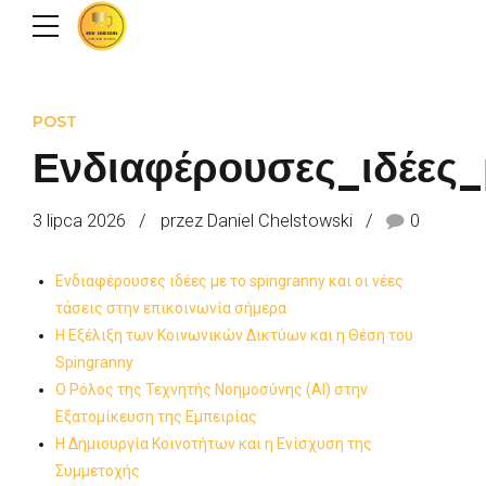
POST
Ενδιαφέρουσες_ιδέες_
3 lipca 2026
przez Daniel Chelstowski
0
Ενδιαφέρουσες ιδέες με το spingranny και οι νέες
τάσεις στην επικοινωνία σήμερα
Η Εξέλιξη των Κοινωνικών Δικτύων και η Θέση του
Spingranny
Ο Ρόλος της Τεχνητής Νοημοσύνης (AI) στην
Εξατομίκευση της Εμπειρίας
Η Δημιουργία Κοινοτήτων και η Ενίσχυση της
Συμμετοχής