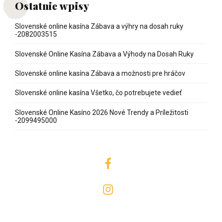
Ostatnie wpisy
Slovenské online kasína Zábava a výhry na dosah ruky
-2082003515
Slovenské Online Kasína Zábava a Výhody na Dosah Ruky
Slovenské online kasína Zábava a možnosti pre hráčov
Slovenské online kasína Všetko, čo potrebujete vedieť
Slovenské Online Kasíno 2026 Nové Trendy a Príležitosti
-2099495000