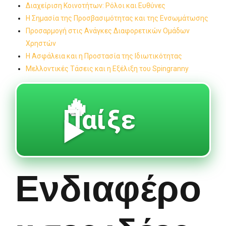
Διαχείριση Κοινοτήτων: Ρόλοι και Ευθύνες
Η Σημασία της Προσβασιμότητας και της Ενσωμάτωσης
Προσαρμογή στις Ανάγκες Διαφορετικών Ομάδων
Χρηστών
Η Ασφάλεια και η Προστασία της Ιδιωτικότητας
Μελλοντικές Τάσεις και η Εξέλιξη του Spingranny
🔥
Παίξε
▶️
Ενδιαφέρο