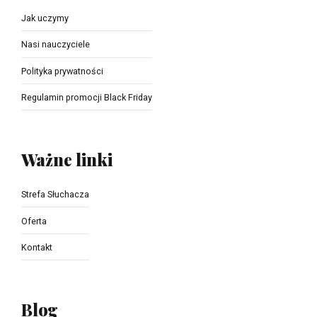
Jak uczymy
Nasi nauczyciele
Polityka prywatności
Regulamin promocji Black Friday
Ważne linki
Strefa Słuchacza
Oferta
Kontakt
Blog