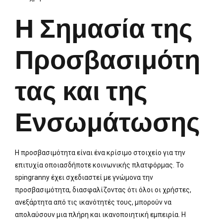
Η Σημασία της
Προσβασιμότη
τας και της
Ενσωμάτωσης
Η προσβασιμότητα είναι ένα κρίσιμο στοιχείο για την
επιτυχία οποιασδήποτε κοινωνικής πλατφόρμας. Το
spingranny έχει σχεδιαστεί με γνώμονα την
προσβασιμότητα, διασφαλίζοντας ότι όλοι οι χρήστες,
ανεξάρτητα από τις ικανότητές τους, μπορούν να
απολαύσουν μια πλήρη και ικανοποιητική εμπειρία. Η