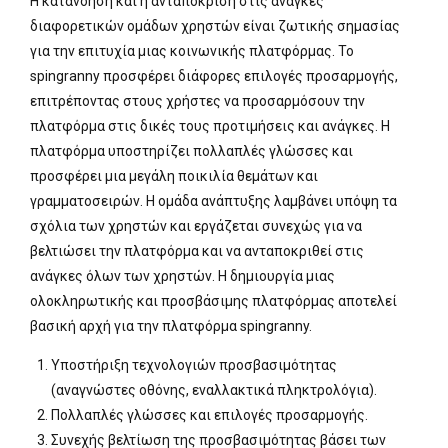
Η κατανόηση και η ανταπόκριση στις ανάγκες
διαφορετικών ομάδων χρηστών είναι ζωτικής σημασίας
για την επιτυχία μιας κοινωνικής πλατφόρμας. Το
spingranny προσφέρει διάφορες επιλογές προσαρμογής,
επιτρέποντας στους χρήστες να προσαρμόσουν την
πλατφόρμα στις δικές τους προτιμήσεις και ανάγκες. Η
πλατφόρμα υποστηρίζει πολλαπλές γλώσσες και
προσφέρει μια μεγάλη ποικιλία θεμάτων και
γραμματοσειρών. Η ομάδα ανάπτυξης λαμβάνει υπόψη τα
σχόλια των χρηστών και εργάζεται συνεχώς για να
βελτιώσει την πλατφόρμα και να ανταποκριθεί στις
ανάγκες όλων των χρηστών. Η δημιουργία μιας
ολοκληρωτικής και προσβάσιμης πλατφόρμας αποτελεί
βασική αρχή για την πλατφόρμα spingranny.
Υποστήριξη τεχνολογιών προσβασιμότητας
(αναγνώστες οθόνης, εναλλακτικά πληκτρολόγια).
Πολλαπλές γλώσσες και επιλογές προσαρμογής.
Συνεχής βελτίωση της προσβασιμότητας βάσει των