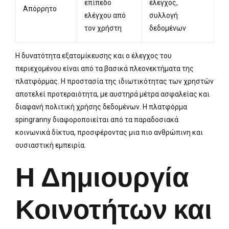
επίπεδο
έλεγχος,
Απόρρητο
ελέγχου από
συλλογή
τον χρήστη
δεδομένων
Η δυνατότητα εξατομίκευσης και ο έλεγχος του
περιεχομένου είναι από τα βασικά πλεονεκτήματα της
πλατφόρμας. Η προστασία της ιδιωτικότητας των χρηστών
αποτελεί προτεραιότητα, με αυστηρά μέτρα ασφαλείας και
διαφανή πολιτική χρήσης δεδομένων. Η πλατφόρμα
spingranny διαφοροποιείται από τα παραδοσιακά
κοινωνικά δίκτυα, προσφέροντας μια πιο ανθρώπινη και
ουσιαστική εμπειρία.
Η Δημιουργία
Κοινοτήτων και