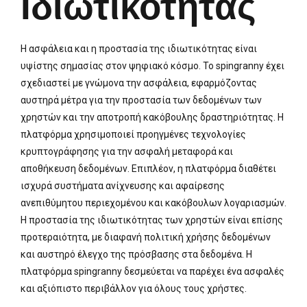
Ιδιωτικότητας
Η ασφάλεια και η προστασία της ιδιωτικότητας είναι
υψίστης σημασίας στον ψηφιακό κόσμο. Το spingranny έχει
σχεδιαστεί με γνώμονα την ασφάλεια, εφαρμόζοντας
αυστηρά μέτρα για την προστασία των δεδομένων των
χρηστών και την αποτροπή κακόβουλης δραστηριότητας. Η
πλατφόρμα χρησιμοποιεί προηγμένες τεχνολογίες
κρυπτογράφησης για την ασφαλή μεταφορά και
αποθήκευση δεδομένων. Επιπλέον, η πλατφόρμα διαθέτει
ισχυρά συστήματα ανίχνευσης και αφαίρεσης
ανεπιθύμητου περιεχομένου και κακόβουλων λογαριασμών.
Η προστασία της ιδιωτικότητας των χρηστών είναι επίσης
προτεραιότητα, με διαφανή πολιτική χρήσης δεδομένων
και αυστηρό έλεγχο της πρόσβασης στα δεδομένα. Η
πλατφόρμα spingranny δεσμεύεται να παρέχει ένα ασφαλές
και αξιόπιστο περιβάλλον για όλους τους χρήστες.